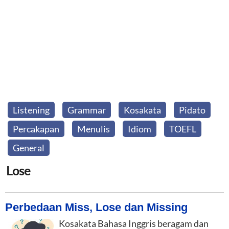
Listening
Grammar
Kosakata
Pidato
Percakapan
Menulis
Idiom
TOEFL
General
Lose
Perbedaan Miss, Lose dan Missing
Kosakata Bahasa Inggris beragam dan