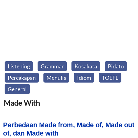
Listening
Grammar
Kosakata
Pidato
Percakapan
Menulis
Idiom
TOEFL
General
Made With
Perbedaan Made from, Made of, Made out
of, dan Made with