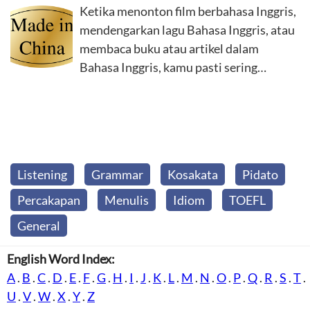
Ketika menonton film berbahasa Inggris,
mendengarkan lagu Bahasa Inggris, atau
membaca buku atau artikel dalam
Bahasa Inggris, kamu pasti sering…
Listening
Grammar
Kosakata
Pidato
Percakapan
Menulis
Idiom
TOEFL
General
English Word Index:
A
.
B
.
C
.
D
.
E
.
F
.
G
.
H
.
I
.
J
.
K
.
L
.
M
.
N
.
O
.
P
.
Q
.
R
.
S
.
T
.
U
.
V
.
W
.
X
.
Y
.
Z