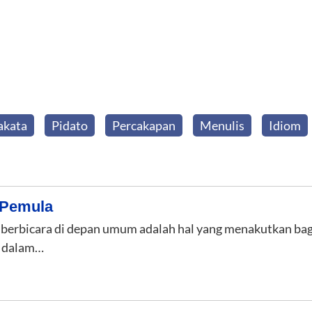
akata
Pidato
Percakapan
Menulis
Idiom
 Pemula
 berbicara di depan umum adalah hal yang menakutkan bagi 
a dalam…