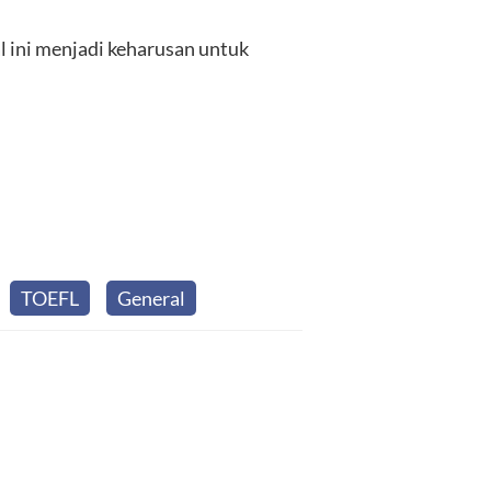
al ini menjadi keharusan untuk
TOEFL
General