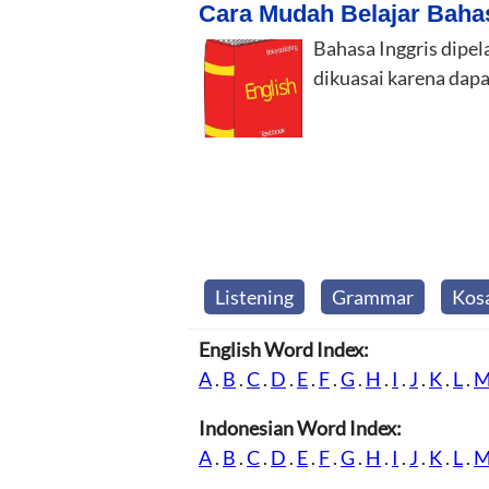
Cara Mudah Belajar Baha
Bahasa Inggris dipel
dikuasai karena dap
Listening
Grammar
Kos
English Word Index:
A
.
B
.
C
.
D
.
E
.
F
.
G
.
H
.
I
.
J
.
K
.
L
.
Indonesian Word Index:
A
.
B
.
C
.
D
.
E
.
F
.
G
.
H
.
I
.
J
.
K
.
L
.