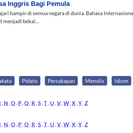
sa Inggris Bagi Pemula
ajari hampir di semua negara di dunia. Bahasa Internasion
at menjadi bekal…
akata
Pidato
Percakapan
Menulis
Idiom
M
.
N
.
O
.
P
.
Q
.
R
.
S
.
T
.
U
.
V
.
W
.
X
.
Y
.
Z
M
.
N
.
O
.
P
.
Q
.
R
.
S
.
T
.
U
.
V
.
W
.
X
.
Y
.
Z