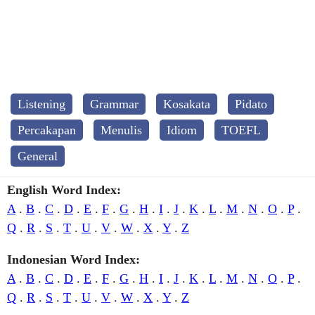
Listening
Grammar
Kosakata
Pidato
Percakapan
Menulis
Idiom
TOEFL
General
English Word Index:
A
.
B
.
C
.
D
.
E
.
F
.
G
.
H
.
I
.
J
.
K
.
L
.
M
.
N
.
O
.
P
.
Q
.
R
.
S
.
T
.
U
.
V
.
W
.
X
.
Y
.
Z
Indonesian Word Index:
A
.
B
.
C
.
D
.
E
.
F
.
G
.
H
.
I
.
J
.
K
.
L
.
M
.
N
.
O
.
P
.
Q
.
R
.
S
.
T
.
U
.
V
.
W
.
X
.
Y
.
Z