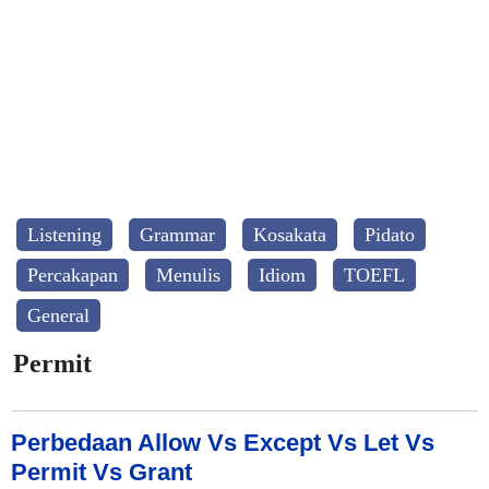
Listening
Grammar
Kosakata
Pidato
Percakapan
Menulis
Idiom
TOEFL
General
Permit
Perbedaan Allow Vs Except Vs Let Vs
Permit Vs Grant