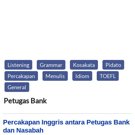
Listening
Grammar
Kosakata
Pidato
Percakapan
Menulis
Idiom
TOEFL
General
Petugas Bank
Percakapan Inggris antara Petugas Bank
dan Nasabah