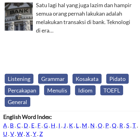
Satu lagi hal yang juga lazim dan hampir
semua orang pernah lakukan adalah
melakukan transaksi di bank. Teknologi
di era…
Listening
Grammar
Kosakata
Pidato
Percakapan
Menulis
Idiom
TOEFL
General
English Word Index:
A
.
B
.
C
.
D
.
E
.
F
.
G
.
H
.
I
.
J
.
K
.
L
.
M
.
N
.
O
.
P
.
Q
.
R
.
S
.
T
.
U
.
V
.
W
.
X
.
Y
.
Z