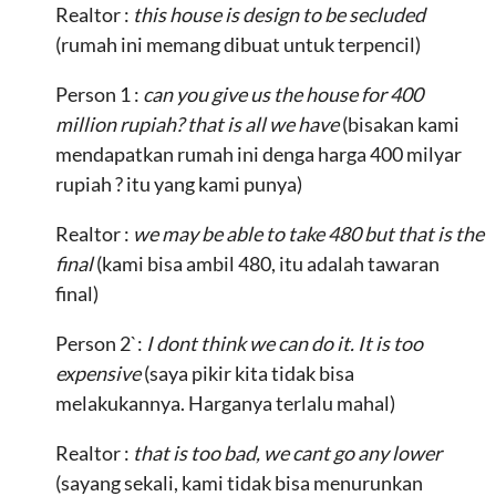
Realtor :
this house is design to be secluded
(rumah ini memang dibuat untuk terpencil)
Person 1 :
can you give us the house for 400
million rupiah? that is all we have
(bisakan kami
mendapatkan rumah ini denga harga 400 milyar
rupiah ? itu yang kami punya)
Realtor :
we may be able to take 480 but that is the
final
(kami bisa ambil 480, itu adalah tawaran
final)
Person 2`:
I dont think we can do it. It is too
expensive
(saya pikir kita tidak bisa
melakukannya. Harganya terlalu mahal)
Realtor :
that is too bad, we cant go any lower
(sayang sekali, kami tidak bisa menurunkan