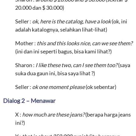
20.000 dan $ 30.000)
Seller :
ok, here is the catalog, have a look
(ok, ini
adalah katalognya, selahkan lihat-lihat)
Mother :
this and this looks nice, can we see them?
(ini dan ini seperti bagus, bisa kami lihat?)
Sharon :
I like these two, can I see them too?
(saya
suka dua gaun ini, bisa saya lihat ?)
Seller :
ok one moment please
(ok sebentar)
Dialog 2 – Menawar
X :
how much are these jeans?
(berapa harga jeans
ini?)