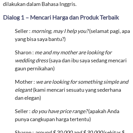
dilakukan dalam Bahasa Inggris.
Dialog 1 – Mencari Harga dan Produk Terbaik
Seller :
morning, may I help you?
(selamat pagi, apa
yang bisa saya bantu?)
Sharon :
me and my mother are looking for
wedding dress
(saya dan ibu saya sedang mencari
gaun pernikahan)
Mother :
we are looking for something simple and
elegant
(kami mencari sesuatu yang sederhana
dan elegan)
Seller :
do you have price range?
(apakah Anda
punya cangkupan harga tertentu)
Sharon :
around $ 20.000 and $ 30.000
(sekitar $