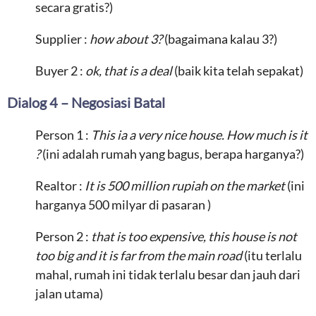
secara gratis?)
Supplier :
how about 3?
(bagaimana kalau 3?)
Buyer 2 :
ok, that is a deal
(baik kita telah sepakat)
Dialog 4 – Negosiasi Batal
Person 1 :
This ia a very nice house. How much is it
?
(ini adalah rumah yang bagus, berapa harganya?)
Realtor :
It is 500 million rupiah on the market
(ini
harganya 500 milyar di pasaran )
Person 2 :
that is too expensive, this house is not
too big and it is far from the main road
(itu terlalu
mahal, rumah ini tidak terlalu besar dan jauh dari
jalan utama)