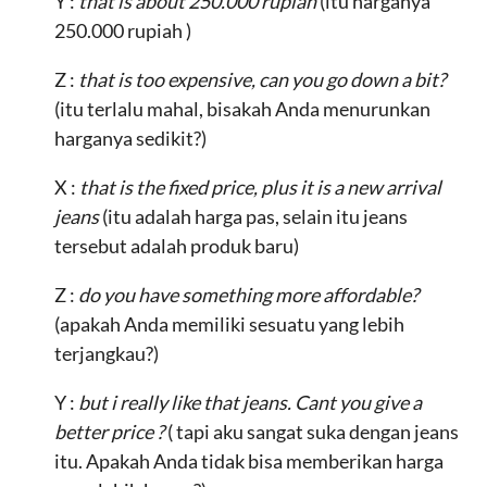
Y :
that is about 250.000 rupiah
(itu harganya
250.000 rupiah )
Z :
that is too expensive, can you go down a bit?
(itu terlalu mahal, bisakah Anda menurunkan
harganya sedikit?)
X :
that is the fixed price, plus it is a new arrival
jeans
(itu adalah harga pas, selain itu jeans
tersebut adalah produk baru)
Z :
do you have something more affordable?
(apakah Anda memiliki sesuatu yang lebih
terjangkau?)
Y :
but i really like that jeans. Cant you give a
better price ?
( tapi aku sangat suka dengan jeans
itu. Apakah Anda tidak bisa memberikan harga