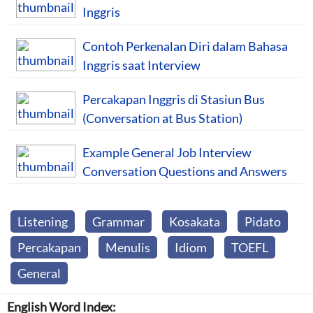
Inggris
Contoh Perkenalan Diri dalam Bahasa
Inggris saat Interview
Percakapan Inggris di Stasiun Bus
(Conversation at Bus Station)
Example General Job Interview
Conversation Questions and Answers
Listening
Grammar
Kosakata
Pidato
Percakapan
Menulis
Idiom
TOEFL
General
English Word Index: