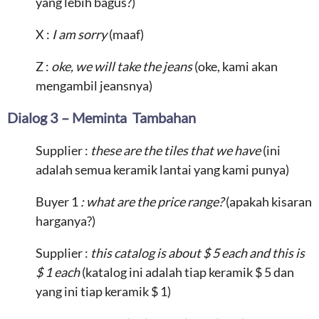
yang lebih bagus?)
X :
I am sorry
(maaf)
Z :
oke, we will take the jeans
(oke, kami akan
mengambil jeansnya)
Dialog 3 – Meminta Tambahan
Supplier :
these are the tiles that we have
(ini
adalah semua keramik lantai yang kami punya)
Buyer 1
: what are the price range?
(apakah kisaran
harganya?)
Supplier :
this catalog is about $ 5 each and this is
$ 1 each
(katalog ini adalah tiap keramik $ 5 dan
yang ini tiap keramik $ 1)