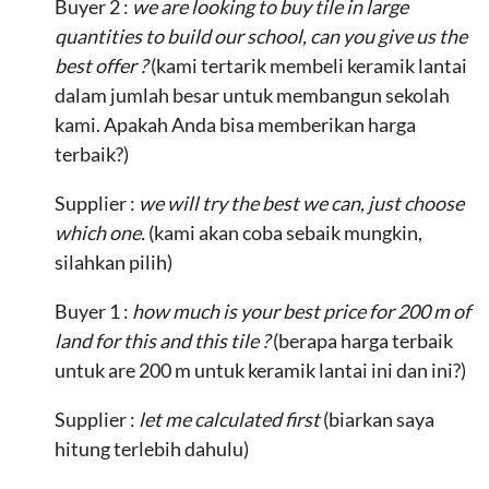
Buyer 2 :
we are looking to buy tile in large
quantities to build our school, can you give us the
best offer ?
(kami tertarik membeli keramik lantai
dalam jumlah besar untuk membangun sekolah
kami. Apakah Anda bisa memberikan harga
terbaik?)
Supplier :
we will try the best we can, just choose
which one.
(kami akan coba sebaik mungkin,
silahkan pilih)
Buyer 1 :
how much is your best price for 200 m of
land for this and this tile ?
(berapa harga terbaik
untuk are 200 m untuk keramik lantai ini dan ini?)
Supplier :
let me calculated first
(biarkan saya
hitung terlebih dahulu)