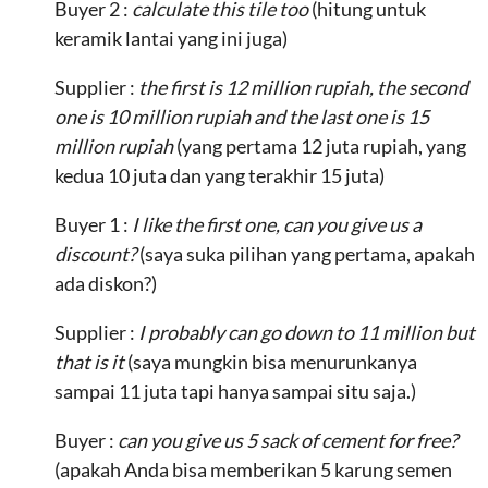
Buyer 2 :
calculate this tile too
(hitung untuk
keramik lantai yang ini juga)
Supplier :
the first is 12 million rupiah, the second
one is 10 million rupiah and the last one is 15
million rupiah
(yang pertama 12 juta rupiah, yang
kedua 10 juta dan yang terakhir 15 juta)
Buyer 1 :
I like the first one, can you give us a
discount?
(saya suka pilihan yang pertama, apakah
ada diskon?)
Supplier :
I probably can go down to 11 million but
that is it
(saya mungkin bisa menurunkanya
sampai 11 juta tapi hanya sampai situ saja.)
Buyer :
can you give us 5 sack of cement for free?
(apakah Anda bisa memberikan 5 karung semen