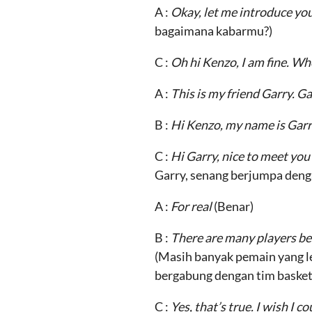
A :
Okay, let me introduce yo
bagaimana kabarmu?)
C :
Oh hi Kenzo, I am fine. Who
A :
This is my friend Garry. Ga
B :
Hi Kenzo, my name is Garr
C :
Hi Garry, nice to meet you
Garry, senang berjumpa deng
A :
For real
(Benar)
B :
There are many players bet
(Masih banyak pemain yang l
bergabung dengan tim basket
C :
Yes, that’s true. I wish I 