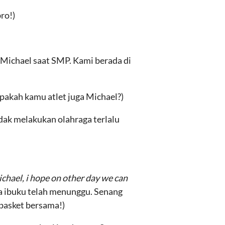
ro!)
Michael saat SMP. Kami berada di
pakah kamu atlet juga Michael?)
tidak melakukan olahraga terlalu
chael, i hope on other day we can
na ibuku telah menunggu. Senang
 basket bersama!)