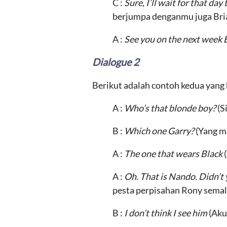
C :
Sure, I’ll wait for that da
berjumpa denganmu juga Bri
A :
See you on the next week 
Dialogue 2
Berikut adalah contoh kedua yang
A :
Who’s that blonde boy?
(S
B :
Which one Garry?
(Yang m
A :
The one that wears Black
A :
Oh. That is Nando. Didn’t 
pesta perpisahan Rony sema
B :
I don’t think I see him
(Aku