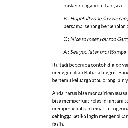
basket denganmu. Tapi, aku ha
B :
Hopefully one day we can p
bersama, senang berkenalan
C :
Nice to meet you too Garr
A :
See you later bro!
(Sampai
Itu tadi beberapa contoh dialog 
menggunakan Bahasa Inggris. Sang
bertemu keluarga atau orang lain y
Anda harus bisa mencairkan suasa
bisa memperluas relasi di antara 
memperkenalkan teman menggunakan
sehingga ketika ingin mengenalka
fasih.