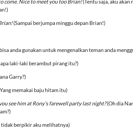
y to come. Nice to meet you too Brian!
(Tentu saja, aku akan
an!)
Brian!
(Sampai berjumpa minggu depan Brian!)
 bisa anda gunakan untuk mengenalkan teman anda mengg
iapa laki-laki berambut pirang itu?)
ana Garry?)
(Yang memakai baju hitam itu)
you see him at Rony’s farewell party last night?
(Oh dia Na
lam?)
 tidak berpikir aku melihatnya)