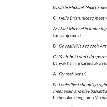
B:
Oh hi Michael. Nice to mee
C :
Hello Brian, nice to meet 
A:
I Met Michael in junior h
tim yang sama)
B :
Oh really? It’s so cool! Ar
C :
Yeah, but I don’t do sport
banyak hari ini karena aku sed
A :
For real
(benar)
B :
Looks like I should go rig
meet again and play basketba
berkenalan denganmu Michael,