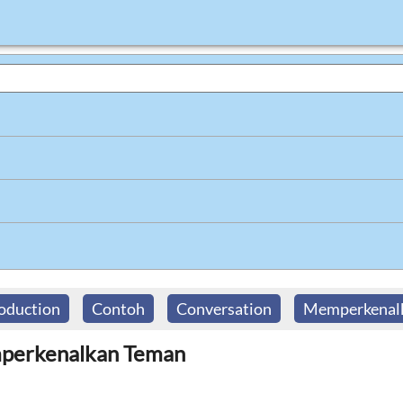
roduction
Contoh
Conversation
Memperkenal
perkenalkan Teman