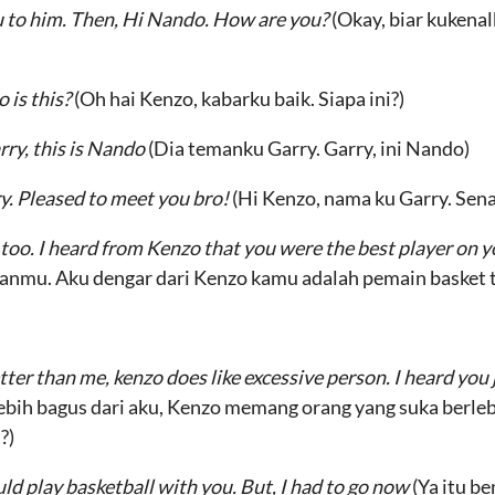
u to him. Then, Hi Nando. How are you?
(Okay, biar kukena
 is this?
(Oh hai Kenzo, kabarku baik. Siapa ini?)
rry, this is Nando
(Dia temanku Garry. Garry, ini Nando)
y. Pleased to meet you bro!
(Hi Kenzo, nama ku Garry. Sen
 too. I heard from Kenzo that you were the best player on 
anmu. Aku dengar dari Kenzo kamu adalah pemain basket t
ter than me, kenzo does like excessive person. I heard you
ebih bagus dari aku, Kenzo memang orang yang suka berleb
?)
could play basketball with you. But, I had to go now
(Ya itu b