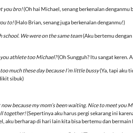
t you bro!
(Oh hai Michael, senang berkenalan denganmu b
you to!
(Halo Brian, senang juga berkenalan denganmu!)
igh school. We were on the same team
(Aku bertemu dengan 
e you athlete too Michael?
(Oh Sungguh? Itu sangat keren. A
s too much these day because I’m little bussy
(Ya, tapi aku 
ikit sibuk)
ht now because my mom’s been waiting. Nice to meet you Mi
ll together!
(Sepertinya aku harus pergi sekarang ini kare
 aku berharap di hari lain kita bisa bertemu dan bermain