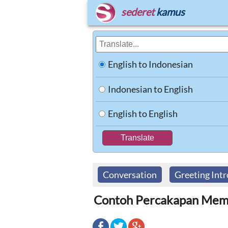
sederet
kamus
English to Indonesian
Indonesian to English
English to English
Conversation
Greeting Int
Contoh Percakapan Mem