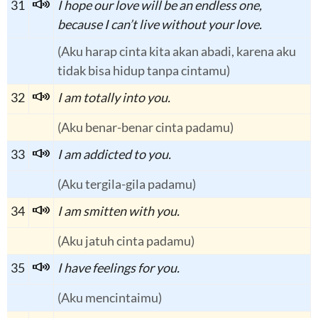
31
I hope our love will be an endless one,
because I can’t live without your love.
(Aku harap cinta kita akan abadi, karena aku
tidak bisa hidup tanpa cintamu)
32
I am totally into you.
(Aku benar-benar cinta padamu)
33
I am addicted to you.
(Aku tergila-gila padamu)
34
I am smitten with you.
(Aku jatuh cinta padamu)
35
I have feelings for you.
(Aku mencintaimu)