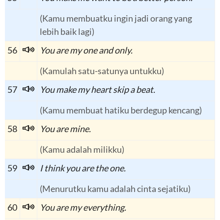
(Kamu membuatku ingin jadi orang yang
lebih baik lagi)
56
You are my one and only.
(Kamulah satu-satunya untukku)
57
You make my heart skip a beat.
(Kamu membuat hatiku berdegup kencang)
58
You are mine.
(Kamu adalah milikku)
59
I think you are the one.
(Menurutku kamu adalah cinta sejatiku)
60
You are my everything.