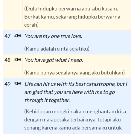
(Dulu hidupku berwarna abu-abu kusam.
Berkat kamu, sekarang hidupku berwarna
cerah)
47
You are my one true love.
(Kamu adalah cinta sejatiku)
48
You have got what I need.
(Kamu punya segalanya yang aku butuhkan)
49
Life can hit us with its best catastrophe, but I
am glad that you are here with me to go
through it together.
(Kehidupan mungkin akan menghantam kita
dengan malapetaka terbaiknya, tetapi aku
senang karena kamu ada bersamaku untuk