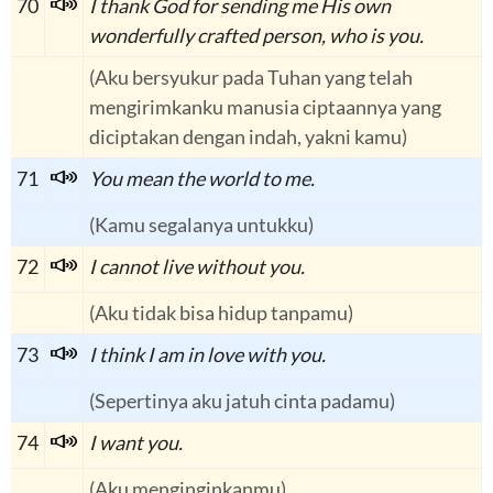
70
I thank God for sending me His own
wonderfully crafted person, who is you.
(Aku bersyukur pada Tuhan yang telah
mengirimkanku manusia ciptaannya yang
diciptakan dengan indah, yakni kamu)
71
You mean the world to me.
(Kamu segalanya untukku)
72
I cannot live without you.
(Aku tidak bisa hidup tanpamu)
73
I think I am in love with you.
(Sepertinya aku jatuh cinta padamu)
74
I want you.
(Aku menginginkanmu)