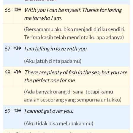
66
With you I can be myself. Thanks for loving
me for who I am.
(Bersamamu aku bisa menjadi diriku sendiri.
Terima kasih telah mencintaiku apa adanya)
67
I am falling in love with you.
(Aku jatuh cinta padamu)
68
There are plenty of fish in the sea, but you are
the perfect one for me.
(Ada banyak orang di sana, tetapi kamu
adalah seseorang yang sempurna untukku)
69
I cannot get over you.
(Aku tidak bisa melupakanmu)