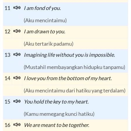
11
I am fond of you.
(Aku mencintaimu)
12
I am drawn to you.
(Aku tertarik padamu)
13
Imagining life without you is impossible.
(Mustahil membayangkan hidupku tanpamu)
14
I love you from the bottom of my heart.
(Aku mencintaimu dari hatiku yang terdalam)
15
You hold the key to my heart.
(Kamu memegang kunci hatiku)
16
We are meant to be together.