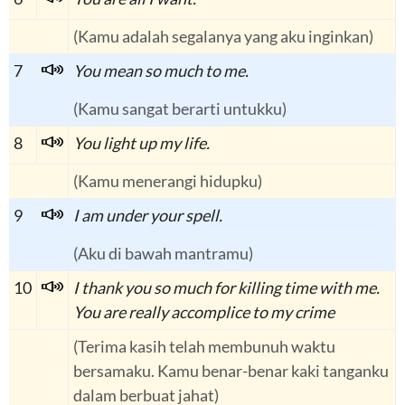
(Kamu adalah segalanya yang aku inginkan)
7
You mean so much to me.
(Kamu sangat berarti untukku)
8
You light up my life.
(Kamu menerangi hidupku)
9
I am under your spell.
(Aku di bawah mantramu)
10
I thank you so much for killing time with me.
You are really accomplice to my crime
(Terima kasih telah membunuh waktu
bersamaku. Kamu benar-benar kaki tanganku
dalam berbuat jahat)