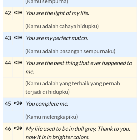
(Kamu sempurna)
42
You are the light of my life.
(Kamu adalah cahaya hidupku)
43
You are my perfect match.
(Kamu adalah pasangan sempurnaku)
44
You are the best thing that ever happened to
me.
(Kamu adalah yang terbaik yang pernah
terjadi di hidupku)
45
You complete me.
(Kamu melengkapiku)
46
My life used to be in dull grey. Thank to you,
now it is in brighter colors.