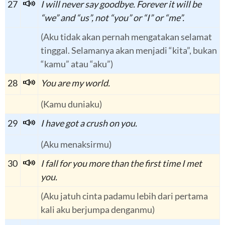
27
I will never say goodbye. Forever it will be
“we” and “us”, not “you” or “I” or “me”.
(Aku tidak akan pernah mengatakan selamat
tinggal. Selamanya akan menjadi “kita”, bukan
“kamu” atau “aku”)
28
You are my world.
(Kamu duniaku)
29
I have got a crush on you.
(Aku menaksirmu)
30
I fall for you more than the first time I met
you.
(Aku jatuh cinta padamu lebih dari pertama
kali aku berjumpa denganmu)