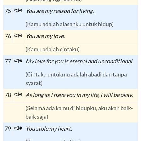
75
You are my reason for living.
(Kamu adalah alasanku untuk hidup)
76
You are my love.
(Kamu adalah cintaku)
77
My love for you is eternal and unconditional.
(Cintaku untukmu adalah abadi dan tanpa
syarat)
78
As long as I have you in my life, I will be okay.
(Selama ada kamu di hidupku, aku akan baik-
baik saja)
79
You stole my heart.