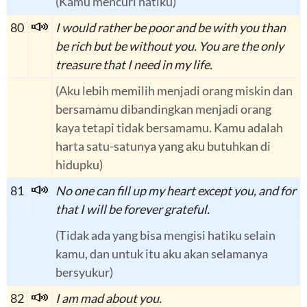
(Kamu mencuri hatiku)
80
I would rather be poor and be with you than
be rich but be without you. You are the only
treasure that I need in my life.
(Aku lebih memilih menjadi orang miskin dan
bersamamu dibandingkan menjadi orang
kaya tetapi tidak bersamamu. Kamu adalah
harta satu-satunya yang aku butuhkan di
hidupku)
81
No one can fill up my heart except you, and for
that I will be forever grateful.
(Tidak ada yang bisa mengisi hatiku selain
kamu, dan untuk itu aku akan selamanya
bersyukur)
82
I am mad about you.