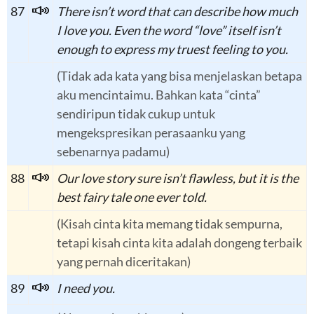
87
There isn’t word that can describe how much
I love you. Even the word “love” itself isn’t
enough to express my truest feeling to you.
(Tidak ada kata yang bisa menjelaskan betapa
aku mencintaimu. Bahkan kata “cinta”
sendiripun tidak cukup untuk
mengekspresikan perasaanku yang
sebenarnya padamu)
88
Our love story sure isn’t flawless, but it is the
best fairy tale one ever told.
(Kisah cinta kita memang tidak sempurna,
tetapi kisah cinta kita adalah dongeng terbaik
yang pernah diceritakan)
89
I need you.