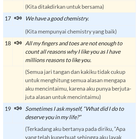
(Kita ditakdirkan untuk bersama)
17
We have a good chemistry.
(Kita mempunyai chemistry yang baik)
18
All my fingers and toes are not enough to
count all reasons why I like you as I have
millions reasons to like you.
(Semua jari tangan dan kakiku tidak cukup
untuk menghitung semua alasan mengapa
aku mencintaimu, karena aku punya berjuta-
juta alasan untuk mencintaimu)
19
Sometimes I ask myself, “What did I do to
deserve you in my life?”
(Terkadang aku bertanya pada diriku, “Apa
yang telah kuperbuat sehingga aku layak