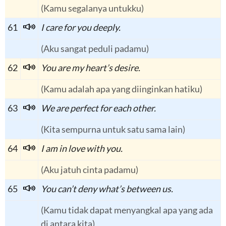
(Kamu segalanya untukku)
61
I care for you deeply.
(Aku sangat peduli padamu)
62
You are my heart’s desire.
(Kamu adalah apa yang diinginkan hatiku)
63
We are perfect for each other.
(Kita sempurna untuk satu sama lain)
64
I am in love with you.
(Aku jatuh cinta padamu)
65
You can’t deny what’s between us.
(Kamu tidak dapat menyangkal apa yang ada
di antara kita)