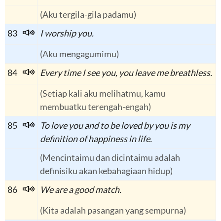
(Aku tergila-gila padamu)
83
I worship you.
(Aku mengagumimu)
84
Every time I see you, you leave me breathless.
(Setiap kali aku melihatmu, kamu
membuatku terengah-engah)
85
To love you and to be loved by you is my
definition of happiness in life.
(Mencintaimu dan dicintaimu adalah
definisiku akan kebahagiaan hidup)
86
We are a good match.
(Kita adalah pasangan yang sempurna)