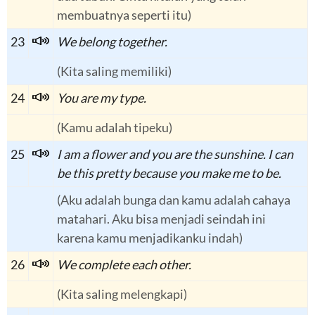
membuatnya seperti itu)
23
We belong together.
(Kita saling memiliki)
24
You are my type.
(Kamu adalah tipeku)
25
I am a flower and you are the sunshine. I can
be this pretty because you make me to be.
(Aku adalah bunga dan kamu adalah cahaya
matahari. Aku bisa menjadi seindah ini
karena kamu menjadikanku indah)
26
We complete each other.
(Kita saling melengkapi)