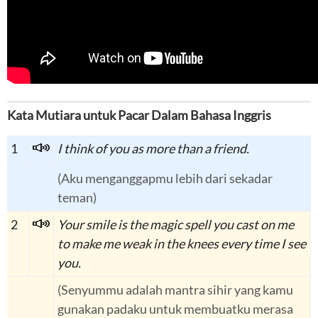
Kata Mutiara untuk Pacar Dalam Bahasa Inggris
1
I think of you as more than a friend.
(Aku menganggapmu lebih dari sekadar
teman)
2
Your smile is the magic spell you cast on me
to make me weak in the knees every time I see
you.
(Senyummu adalah mantra sihir yang kamu
gunakan padaku untuk membuatku merasa