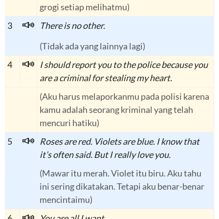
grogi setiap melihatmu)
3
There is no other.
(Tidak ada yang lainnya lagi)
4
I should report you to the police because you
are a criminal for stealing my heart.
(Aku harus melaporkanmu pada polisi karena
kamu adalah seorang kriminal yang telah
mencuri hatiku)
5
Roses are red. Violets are blue. I know that
it’s often said. But I really love you.
(Mawar itu merah. Violet itu biru. Aku tahu
ini sering dikatakan. Tetapi aku benar-benar
mencintaimu)
6
You are all I want.