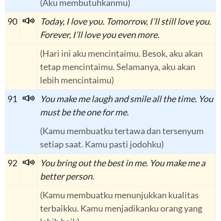
(Aku membutuhkanmu)
90
Today, I love you. Tomorrow, I’ll still love you.
Forever, I’ll love you even more.
(Hari ini aku mencintaimu. Besok, aku akan
tetap mencintaimu. Selamanya, aku akan
lebih mencintaimu)
91
You make me laugh and smile all the time. You
must be the one for me.
(Kamu membuatku tertawa dan tersenyum
setiap saat. Kamu pasti jodohku)
92
You bring out the best in me. You make me a
better person.
(Kamu membuatku menunjukkan kualitas
terbaikku. Kamu menjadikanku orang yang