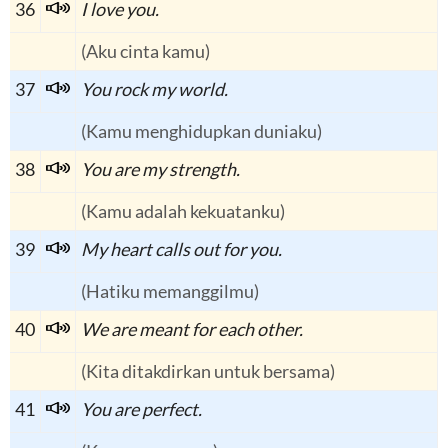
36
I love you.
(Aku cinta kamu)
37
You rock my world.
(Kamu menghidupkan duniaku)
38
You are my strength.
(Kamu adalah kekuatanku)
39
My heart calls out for you.
(Hatiku memanggilmu)
40
We are meant for each other.
(Kita ditakdirkan untuk bersama)
41
You are perfect.