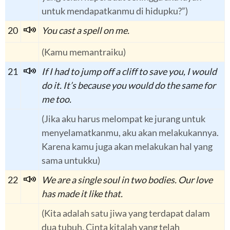
untuk mendapatkanmu di hidupku?”)
20
You cast a spell on me.
(Kamu memantraiku)
21
If I had to jump off a cliff to save you, I would
do it. It’s because you would do the same for
me too.
(Jika aku harus melompat ke jurang untuk
menyelamatkanmu, aku akan melakukannya.
Karena kamu juga akan melakukan hal yang
sama untukku)
22
We are a single soul in two bodies. Our love
has made it like that.
(Kita adalah satu jiwa yang terdapat dalam
dua tubuh. Cinta kitalah yang telah