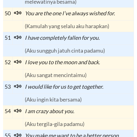
melewatinya besama)
50
You are the one I’ve always wished for.
(Kamulah yang selalu aku harapkan)
51
I have completely fallen for you.
(Aku sungguh jatuh cinta padamu)
52
I love you to the moon and back.
(Aku sangat mencintaimu)
53
I would like for us to get together.
(Aku ingin kita bersama)
54
I am crazy about you.
(Aku tergila-gila padamu)
55
You make me want to be a better person.