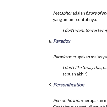
Metaphor
adalah
figure of s
yang umum, contohnya:
I don’t want to waste m
Paradox
Paradox
merupakan majas yang
I don’t like to say this, 
sebuah akhir)
Personification
Personification
merupakan ma
Contohnya seperti di bawah i