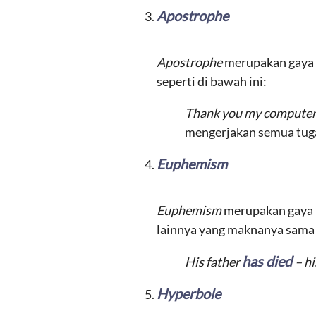
Apostrophe
Apostrophe
merupakan gaya b
seperti di bawah ini:
Thank you my computer,
mengerjakan semua tuga
Euphemism
Euphemism
merupakan gaya b
lainnya yang maknanya sama ta
has died
His father
– hi
Hyperbole