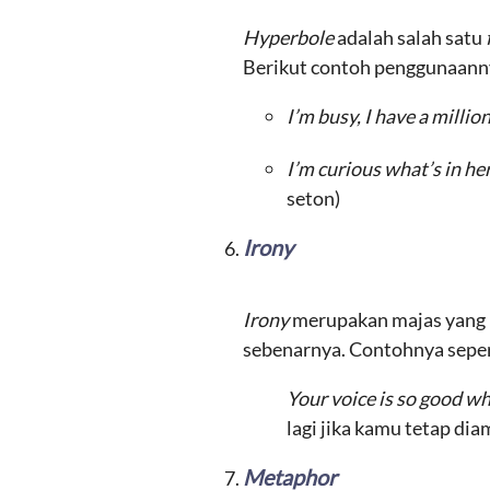
Hyperbole
adalah salah satu
Berikut contoh penggunaann
I’m busy, I have a millio
I’m curious what’s in he
seton)
Irony
Irony
merupakan majas yang 
sebenarnya. Contohnya sepert
Your voice is so good whe
lagi jika kamu tetap dia
Metaphor