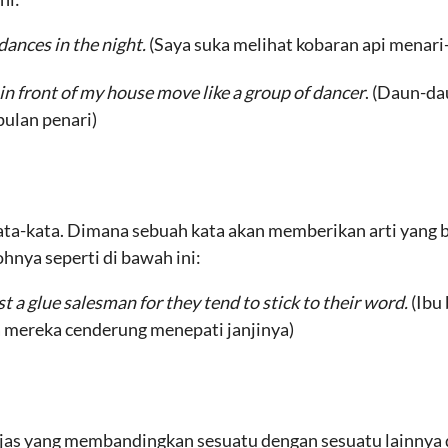
 dances in the night.
(Saya suka melihat kobaran api menari-
 in front of my house move like a group of dancer
. (Daun-da
ulan penari)
a-kata. Dimana sebuah kata akan memberikan arti yang b
nya seperti di bawah ini:
 a glue salesman for they tend to stick to their word.
(Ibu
a mereka cenderung menepati janjinya)
as yang membandingkan sesuatu dengan sesuatu lainnya