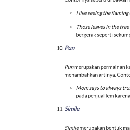
I like seeing the flaming
Those leaves in the tree
bergerak seperti sekump
Pun
Pun
merupakan permainan kat
menambahkan artinya. Contoh
Mom says to always trust
pada penjual lem karen
Simile
Simile
merupakan bentuk maj