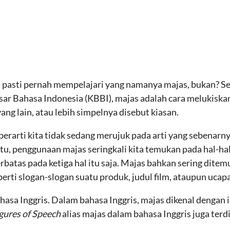
ta pasti pernah mempelajari yang namanya majas, bukan? Se
r Bahasa Indonesia (KBBI), majas adalah cara melukiskan
g lain, atau lebih simpelnya disebut kiasan.
berarti kita tidak sedang merujuk pada arti yang sebenarn
 itu, penggunaan majas seringkali kita temukan pada hal-hal
erbatas pada ketiga hal itu saja. Majas bahkan sering dite
perti slogan-slogan suatu produk, judul film, ataupun ucap
hasa Inggris. Dalam bahasa Inggris, majas dikenal dengan i
gures of Speech
alias majas dalam bahasa Inggris juga ter