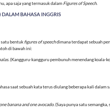
 tahu, apa saja yang termasuk dalam
Figures of Speech
.
) DALAM BAHASA INGGRIS
 satu bentuk
figures of speech
dimana terdapat sebuah pen
ntoh di bawah ini:
oalas.
(Kangguru-kangguru pembunuh menendang koala-ko
asa saat sebuah kata terus diulang beberapa kali dalam sa
 one banana and one avocado.
(Saya punya satu semangka, s