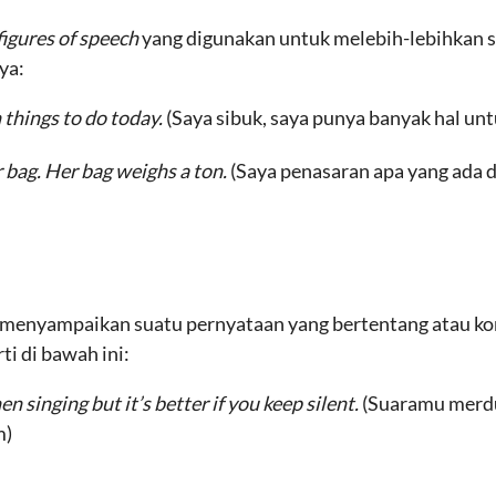
figures of speech
yang digunakan untuk melebih-lebihkan s
ya:
n things to do today.
(Saya sibuk, saya punya banyak hal untu
r bag. Her bag weighs a ton.
(Saya penasaran apa yang ada 
menyampaikan suatu pernyataan yang bertentang atau ko
i di bawah ini:
n singing but it’s better if you keep silent.
(Suaramu merdu 
m)