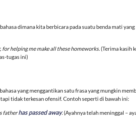
ahasa dimana kita berbicara pada suatu benda mati yan
 for helping me make all these homeworks.
(Terima kasih
s-tugas ini)
ahasa yang menggantikan satu frasa yang mungkin member
pi tidak terkesan ofensif. Contoh seperti di bawah ini:
has passed away
s father
.
(Ayahnya telah meninggal – ay