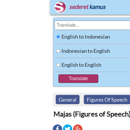
sederet
kamus
English to Indonesian
Indonesian to English
English to English
General
Figures Of Speech
Majas (Figures of Speech