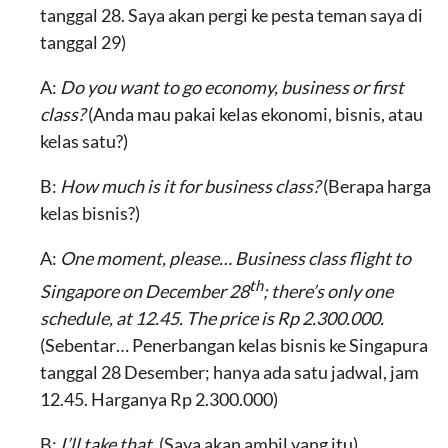
tanggal 28. Saya akan pergi ke pesta teman saya di
tanggal 29)
A:
Do you want to go economy, business or first
class?
(Anda mau pakai kelas ekonomi, bisnis, atau
kelas satu?)
B:
How much is it for business class?
(Berapa harga
kelas bisnis?)
A:
One moment, please… Business class flight to
th
Singapore on December 28
; there’s only one
schedule, at 12.45. The price is Rp 2.300.000.
(Sebentar… Penerbangan kelas bisnis ke Singapura
tanggal 28 Desember; hanya ada satu jadwal, jam
12.45. Harganya Rp 2.300.000)
B:
I’ll take that.
(Saya akan ambil yang itu)