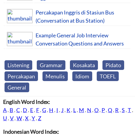
Percakapan Inggris di Stasiun Bus
(Conversation at Bus Station)
Example General Job Interview
Conversation Questions and Answers
Listening
Grammar
Kosakata
Pidato
Percakapan
Menulis
Idiom
TOEFL
General
English Word Index:
A
.
B
.
C
.
D
.
E
.
F
.
G
.
H
.
I
.
J
.
K
.
L
.
M
.
N
.
O
.
P
.
Q
.
R
.
S
.
T
.
U
.
V
.
W
.
X
.
Y
.
Z
Indonesian Word Index: