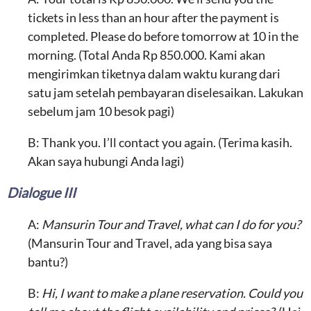
tickets in less than an hour after the payment is
completed. Please do before tomorrow at 10 in the
morning. (Total Anda Rp 850.000. Kami akan
mengirimkan tiketnya dalam waktu kurang dari
satu jam setelah pembayaran diselesaikan. Lakukan
sebelum jam 10 besok pagi)
B: Thank you. I’ll contact you again. (Terima kasih.
Akan saya hubungi Anda lagi)
Dialogue III
A:
Mansurin Tour and Travel, what can I do for you?
(Mansurin Tour and Travel, ada yang bisa saya
bantu?)
B:
Hi, I want to make a plane reservation. Could you