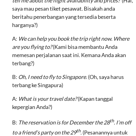
tell me about the flight availability and prices?
(Hai,
saya mau pesan tiket pesawat. Bisakah anda
beritahu penerbangan yang tersedia beserta
harganya?)
A:
We can help you book the trip right now. Where
are you flying to?
(Kami bisa membantu Anda
memesan perjalanan saat ini. Kemana Anda akan
terbang?)
B:
Oh, I need to fly to Singapore
. (Oh, saya harus
terbang ke Singapura)
A:
What is your travel date?
(Kapan tanggal
kepergian Anda?)
th
B:
The reservation is for December the 28
. I’m off
th
to a friend’s party on the 29
.
(Pesanannya untuk