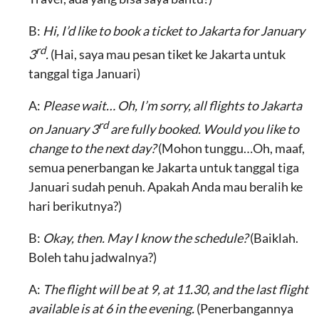
B:
Hi, I’d like to book a ticket to Jakarta for January
rd
3
.
(Hai, saya mau pesan tiket ke Jakarta untuk
tanggal tiga Januari)
A:
Please wait… Oh, I’m sorry, all flights to Jakarta
rd
on January 3
are fully booked. Would you like to
change to the next day?
(Mohon tunggu…Oh, maaf,
semua penerbangan ke Jakarta untuk tanggal tiga
Januari sudah penuh. Apakah Anda mau beralih ke
hari berikutnya?)
B:
Okay, then. May I know the schedule?
(Baiklah.
Boleh tahu jadwalnya?)
A:
The flight will be at 9, at 11.30, and the last flight
available is at 6 in the evening.
(Penerbangannya