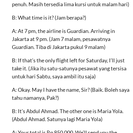
penuh. Masih tersedia lima kursi untuk malam hari)
B: What time is it? (Jam berapa?)
A: At 7 pm, the airline is Guardian. Arriving in
Jakarta at 9 pm. (Jam 7 malam, pesawatnya
Guardian. Tiba di Jakarta pukul 9 malam)
B: If that’s the only flight left for Saturday, I’ll just
take it. (Jika itu satu-satunya pesawat yang tersisa
untuk hari Sabtu, saya ambil itu saja)
A: Okay. May I have the name, Sir? (Baik. Boleh saya
tahu namanya, Pak?)
B: It’s Abdul Ahmad. The other one is Maria Yola.
(Abdul Ahmad. Satunya lagi Maria Yola)
A: Your total is Rp 850.000. We’ll send you the