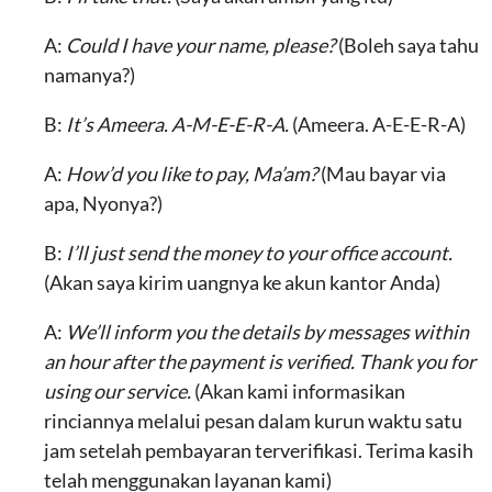
A:
Could I have your name, please?
(Boleh saya tahu
namanya?)
B:
It’s Ameera. A-M-E-E-R-A.
(Ameera. A-E-E-R-A)
A:
How’d you like to pay, Ma’am?
(Mau bayar via
apa, Nyonya?)
B:
I’ll just send the money to your office account.
(Akan saya kirim uangnya ke akun kantor Anda)
A:
We’ll inform you the details by messages within
an hour after the payment is verified. Thank you for
using our service.
(Akan kami informasikan
rinciannya melalui pesan dalam kurun waktu satu
jam setelah pembayaran terverifikasi. Terima kasih
telah menggunakan layanan kami)