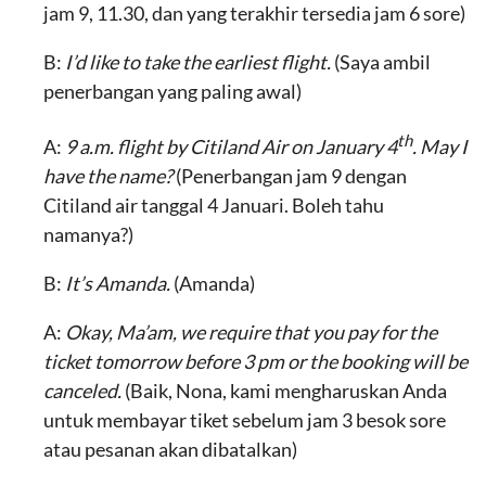
jam 9, 11.30, dan yang terakhir tersedia jam 6 sore)
B:
I’d like to take the earliest flight.
(Saya ambil
penerbangan yang paling awal)
th
A:
9 a.m. flight by Citiland Air on January 4
. May I
have the name?
(Penerbangan jam 9 dengan
Citiland air tanggal 4 Januari. Boleh tahu
namanya?)
B:
It’s Amanda.
(Amanda)
A:
Okay, Ma’am, we require that you pay for the
ticket tomorrow before 3 pm or the
booking will be
canceled.
(Baik, Nona, kami mengharuskan Anda
untuk membayar tiket sebelum jam 3 besok sore
atau pesanan akan dibatalkan)