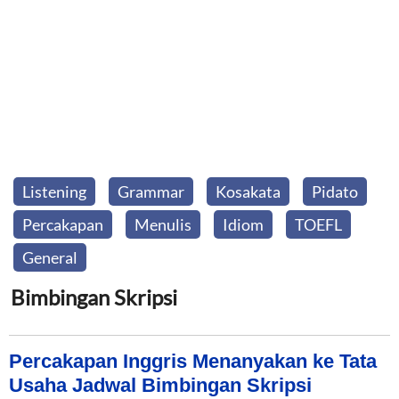
Listening
Grammar
Kosakata
Pidato
Percakapan
Menulis
Idiom
TOEFL
General
Bimbingan Skripsi
Percakapan Inggris Menanyakan ke Tata
Usaha Jadwal Bimbingan Skripsi