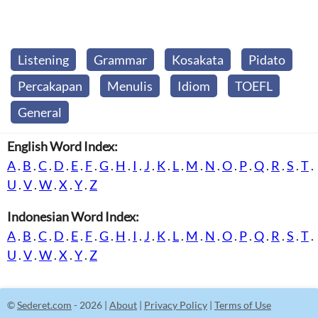
Listening
Grammar
Kosakata
Pidato
Percakapan
Menulis
Idiom
TOEFL
General
English Word Index:
A
.
B
.
C
.
D
.
E
.
F
.
G
.
H
.
I
.
J
.
K
.
L
.
M
.
N
.
O
.
P
.
Q
.
R
.
S
.
T
.
U
.
V
.
W
.
X
.
Y
.
Z
Indonesian Word Index:
A
.
B
.
C
.
D
.
E
.
F
.
G
.
H
.
I
.
J
.
K
.
L
.
M
.
N
.
O
.
P
.
Q
.
R
.
S
.
T
.
U
.
V
.
W
.
X
.
Y
.
Z
©
Sederet.com
- 2026 |
About
|
Privacy Policy
|
Terms of Use