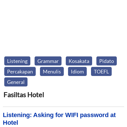
Listening
Grammar
Kosakata
Pidato
Percakapan
Menulis
Idiom
TOEFL
General
Fasiltas Hotel
Listening: Asking for WIFI password at
Hotel