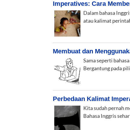
Imperatives: Cara Member
Dalam bahasa Inggris
atau kalimat perinta
Membuat dan Menggunaka
Sama seperti bahasa
Bergantung pada pil
Perbedaan Kalimat Imper
Kita sudah pernah m
Bahasa Inggris sehari