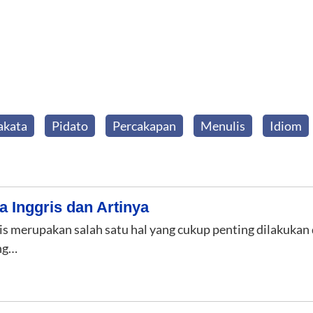
akata
Pidato
Percakapan
Menulis
Idiom
a Inggris dan Artinya
is merupakan salah satu hal yang cukup penting dilakukan 
ang…