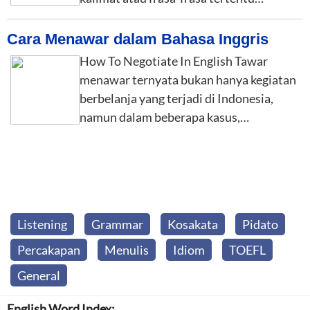
Cara Menawar dalam Bahasa Inggris
How To Negotiate In English Tawar
menawar ternyata bukan hanya kegiatan
berbelanja yang terjadi di Indonesia,
namun dalam beberapa kasus,…
Listening
Grammar
Kosakata
Pidato
Percakapan
Menulis
Idiom
TOEFL
General
English Word Index: