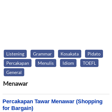
Listening
Grammar
Kosakata
Pidato
Percakapan
Menulis
Idiom
TOEFL
General
Menawar
Percakapan Tawar Menawar (Shopping
for Bargain)