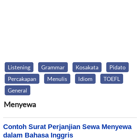
Listening
Grammar
Kosakata
Pidato
Percakapan
Menulis
Idiom
TOEFL
General
Menyewa
Contoh Surat Perjanjian Sewa Menyewa
dalam Bahasa Inggris