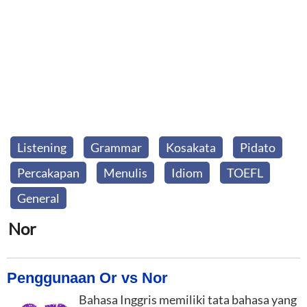
Listening
Grammar
Kosakata
Pidato
Percakapan
Menulis
Idiom
TOEFL
General
Nor
Penggunaan Or vs Nor
Bahasa Inggris memiliki tata bahasa yang