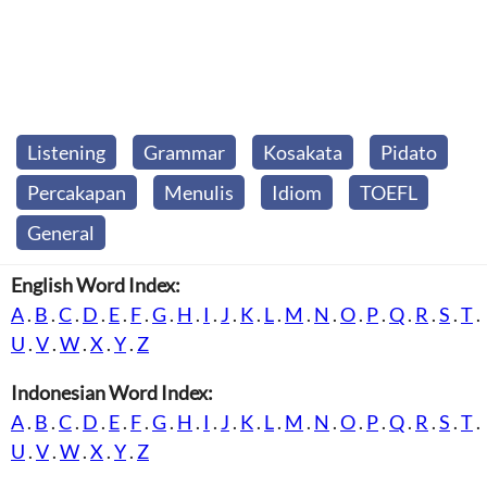
Listening
Grammar
Kosakata
Pidato
Percakapan
Menulis
Idiom
TOEFL
General
English Word Index:
A
.
B
.
C
.
D
.
E
.
F
.
G
.
H
.
I
.
J
.
K
.
L
.
M
.
N
.
O
.
P
.
Q
.
R
.
S
.
T
.
U
.
V
.
W
.
X
.
Y
.
Z
Indonesian Word Index:
A
.
B
.
C
.
D
.
E
.
F
.
G
.
H
.
I
.
J
.
K
.
L
.
M
.
N
.
O
.
P
.
Q
.
R
.
S
.
T
.
U
.
V
.
W
.
X
.
Y
.
Z