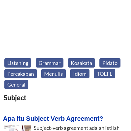
Listening
Grammar
Kosakata
Pidato
Percakapan
Menulis
Idiom
TOEFL
General
Subject
Apa itu Subject Verb Agreement?
Subject-verb agreement adalah istilah