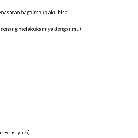
enasaran bagaimana aku bisa
aku senang melakukannya denganmu)
 tersenyum)