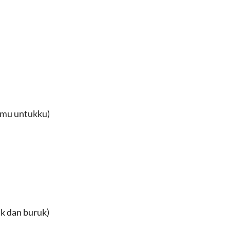
amu untukku)
k dan buruk)