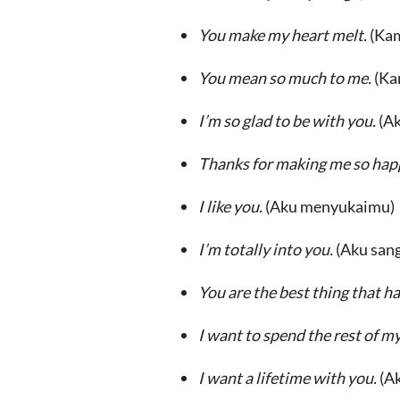
You make my heart melt.
(Kam
You mean so much to me.
(Ka
I’m so glad to be with you.
(A
Thanks for making me so hap
I like you.
(Aku menyukaimu)
I’m totally into you.
(Aku san
You are the best thing that h
I want to spend the rest of my
I want a lifetime with you.
(A