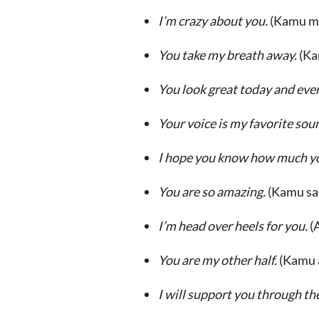
I’m crazy about you.
(Kamu me
You take my breath away.
(Ka
You look great today and eve
Your voice is my favorite sou
I hope you know how much y
You are so amazing.
(Kamu san
I’m head over heels for you.
(
You are my other half.
(Kamu 
I will support you through t