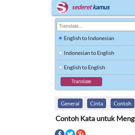
sederet
kamus
English to Indonesian
Indonesian to English
English to English
General
Cinta
Contoh
Contoh Kata untuk Mengu