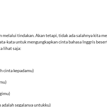
melalui tindakan. Akan tetapi, tidak ada salahnya kita m
 kata-kata untuk mengungkapkan cinta bahasa Inggris bes
a lihat saja:
uh cinta kepadamu)
mu)
gimu)
 adalah segalanya untukku)