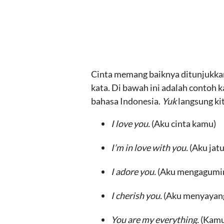
Cinta memang baiknya ditunjukkan 
kata. Di bawah ini adalah contoh
bahasa Indonesia.
Yuk
langsung kit
I love you.
(Aku cinta kamu)
I’m in love with you.
(Aku jat
I adore you.
(Aku mengagumi
I cherish you.
(Aku menyayan
You are my everything.
(Kamu