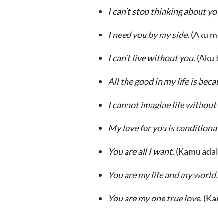
I can’t stop thinking about yo
I need you by my side.
(Aku m
I can’t live without you.
(Aku 
All the good in my life is beca
I cannot imagine life without 
My love for you is conditiona
You are all I want.
(Kamu adal
You are my life and my world
You are my one true love.
(Ka