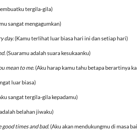
mbuatku tergila-gila)
mu sangat mengagumkan)
ry day.
(Kamu terlihat luar biasa hari ini dan setiap hari)
nd.
(Suaramu adalah suara kesukaanku)
ou mean to me.
(Aku harap kamu tahu betapa berartinya k
gat luar biasa)
Aku sangat tergila-gila kepadamu)
adalah belahan jiwaku)
he good times and bad.
(Aku akan mendukungmu di masa bai