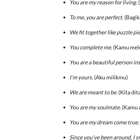
You are my reason for living.
To me, you are perfect.
(Bagik
We fit together like puzzle pi
You complete me.
(Kamu mel
You are a beautiful person in
I’m yours.
(Aku milikmu)
We are meant to be.
(Kita di
You are my soulmate.
(Kamu a
You are my dream come true.
Since you’ve been around, I sm