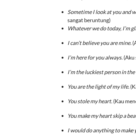
Sometime I look at you and w
sangat beruntung)
Whatever we do today, I’m gla
I can’t believe you are mine.
(
I’m here for you always.
(Aku 
I’m the luckiest person in the
You are the light of my life.
(K
You stole my heart.
(Kau menc
You make my heart skip a bea
I would do anything to make 