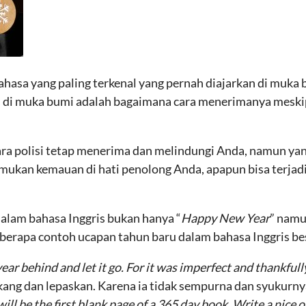
ahasa yang paling terkenal yang pernah diajarkan di muka b
is di muka bumi adalah bagaimana cara menerimanya mes
ra polisi tetap menerima dan melindungi Anda, namun yang
emukan kemauan di hati penolong Anda, apapun bisa terja
alam bahasa Inggris bukan hanya “
Happy New Year
” namu
eberapa contoh ucapan tahun baru dalam bahasa Inggris b
r behind and let it go. For it was imperfect and thankfully
akang dan lepaskan. Karena ia tidak sempurna dan syukurny
 be the first blank page of a 365 day book. Write a nice 