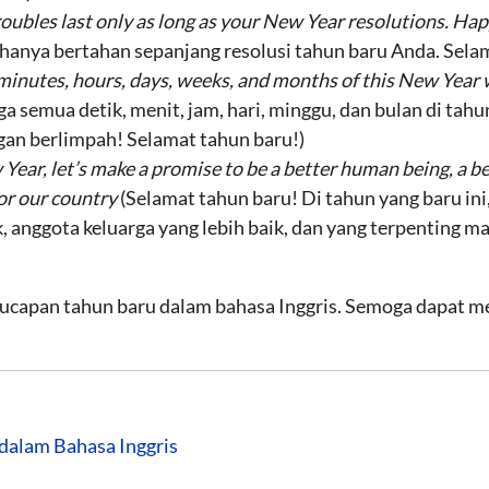
roubles last only as long as your New Year resolutions. H
hanya bertahan sepanjang resolusi tahun baru Anda. Selam
 minutes, hours, days, weeks, and months of this New Year 
a semua detik, menit, jam, hari, minggu, dan bulan di ta
an berlimpah! Selamat tahun baru!)
ear, let’s make a promise to be a better human being, a b
for our country
(Selamat tahun baru! Di tahun yang baru in
, anggota keluarga yang lebih baik, dan yang terpenting m
h ucapan tahun baru dalam bahasa Inggris. Semoga dapat
dalam Bahasa Inggris