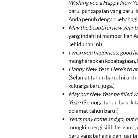
Wishing you a Happy New Yea
baru, pencapaian yang baru, 
Anda penuh dengan kebahagi
May the beautiful new year bri
yang indah ini memberikan A
kehidupan ini)
I wish you happiness, good he
mengharapkan kebahagiaan, k
Happy New Year. Here’s to anot
(Selamat tahun baru. Ini unt
keluarga baru juga.)
May our New Year be filled w
Year!
(Semoga tahun baru kit
Selamat tahun baru!)
Years may come and go, but my
mungkin pergi silih berganti
baru yang bahagia dan luar bi