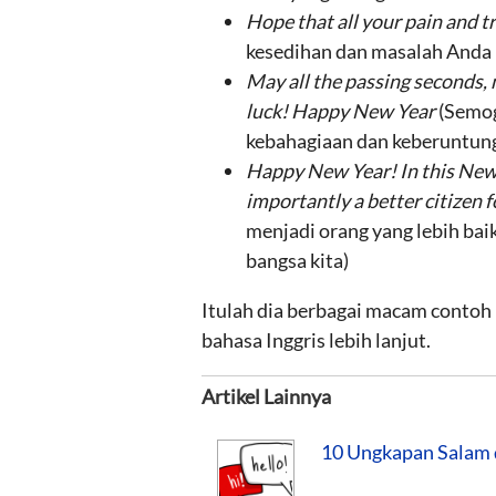
Hope that all your pain and t
kesedihan dan masalah Anda 
May all the passing seconds,
luck! Happy New Year
(Semog
kebahagiaan dan keberuntung
Happy New Year! In this New Y
importantly a better citizen 
menjadi orang yang lebih baik
bangsa kita)
Itulah dia berbagai macam conto
bahasa Inggris lebih lanjut.
Artikel Lainnya
10 Ungkapan Salam 