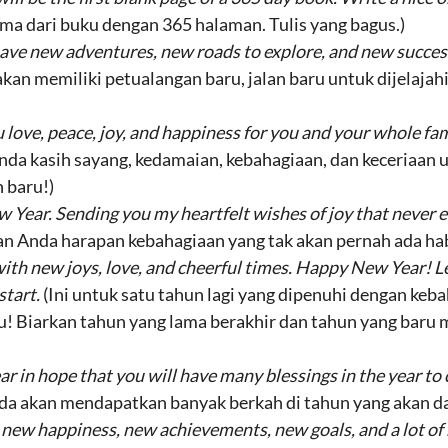
ma dari buku dengan 365 halaman. Tulis yang bagus.)
 have new adventures, new roads to explore, and new succe
akan memiliki petualangan baru, jalan baru untuk dijelajah
 love, peace, joy, and happiness for you and your whole f
nda kasih sayang, kedamaian, kebahagiaan, dan keceriaan 
 baru!)
 Year. Sending you my heartfelt wishes of joy that never 
Anda harapan kebahagiaan yang tak akan pernah ada habis
 with new joys, love, and cheerful times. Happy New Year! 
start.
(Ini untuk satu tahun lagi yang dipenuhi dengan keba
u! Biarkan tahun yang lama berakhir dan tahun yang baru 
 in hope that you will have many blessings in the year to
a akan mendapatkan banyak berkah di tahun yang akan d
g new happiness, new achievements, new goals, and a lot of n