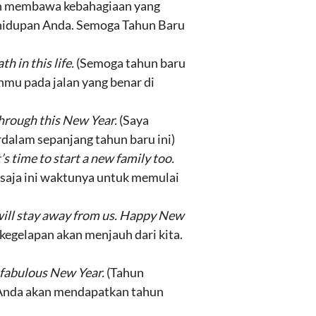
kan membawa kebahagiaan yang
kehidupan Anda. Semoga Tahun Baru
h in this life.
(Semoga tahun baru
mu pada jalan yang benar di
through this New Year.
(Saya
dalam sepanjang tahun baru ini)
’s time to start a new family too.
a saja ini waktunya untuk memulai
will stay away from us. Happy New
kegelapan akan menjauh dari kita.
d fabulous New Year.
(Tahun
p Anda akan mendapatkan tahun