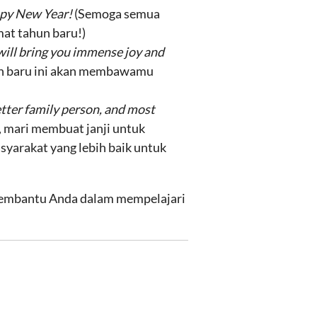
appy New Year!
(Semoga semua
at tahun baru!)
will bring you immense joy and
hun baru ini akan membawamu
etter family person, and most
i, mari membuat janji untuk
asyarakat yang lebih baik untuk
 membantu Anda dalam mempelajari