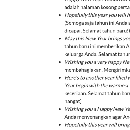
adalah halaman kosong perta
Hopefully this year you will
(Semoga saja tahun ini Anda 
dicapai. Selamat tahun baru!)
May this New Year brings you
tahun baru ini memberikan A
keluarga Anda. Selamat tahun
Wishing you a very happy New
membahagiakan. Mengirimkan 
Here’s to another year filled
Year begin with the warmest 
keceriaan. Selamat tahun bar
hangat)
Wishing you a Happy New Year
Anda menyenangkan agar And
Hopefully this year will brin