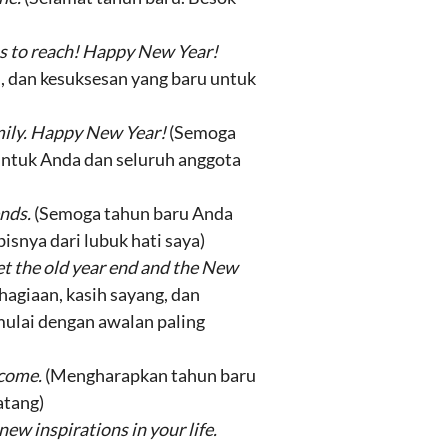
ss to reach! Happy New Year!
i, dan kesuksesan yang baru untuk
amily. Happy New Year!
(Semoga
untuk Anda dan seluruh anggota
ends.
(Semoga tahun baru Anda
nya dari lubuk hati saya)
Let the old year end and the New
hagiaan, kasih sayang, dan
mulai dengan awalan paling
 come.
(Mengharapkan tahun baru
atang)
ew inspirations in your life.