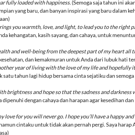
r fully loaded with happiness.
(Semoga saja tahun ini a
impian yang baru, dan banyan inspirasi yang baru dalam 
aan)
ngs you warmth, love, and light, to lead you to the right pat
nda kehangatan, kasih sayang, dan cahaya, untuk menuntun
alth and well-being from the deepest part of my heart all 
esehatan, dan kemakmuran untuk Anda dari lubuk hati ter
her year of living with the love of my life and hopefully it
uk satu tahun lagi hidup bersama cinta sejatiku dan semog
ith brightness and hope so that the sadness and darkness 
a dipenuhi dengan cahaya dan harapan agar kesedihan dan 
 love for you will never go. I hope you’ll have a happy an
, namun cintaku untuk tidak akan pernah pergi. Saya hara
asa)