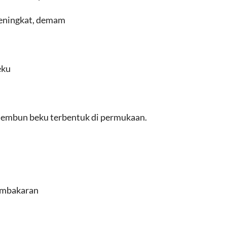
eningkat, demam
eku
 embun beku terbentuk di permukaan.
embakaran