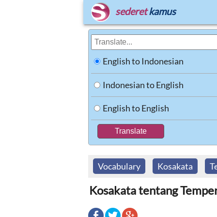
sederet
kamus
English to Indonesian
Indonesian to English
English to English
Vocabulary
Kosakata
T
Kosakata tentang Tempe