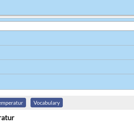
emperatur
Vocabulary
ratur