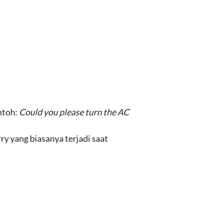
ntoh:
Could you please turn the AC
y yang biasanya terjadi saat