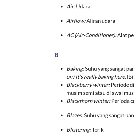
Air:
Udara
Airflow:
Aliran udara
AC (Air-Conditioner):
Alat p
B
Baking:
Suhu yang sangat pan
on? It’s really baking here.
(Bi
Blackberry winter:
Periode di
musim semi atau di awal mu
Blackthorn winter:
Periode c
Blazes:
Suhu yang sangat pan
Blistering:
Terik