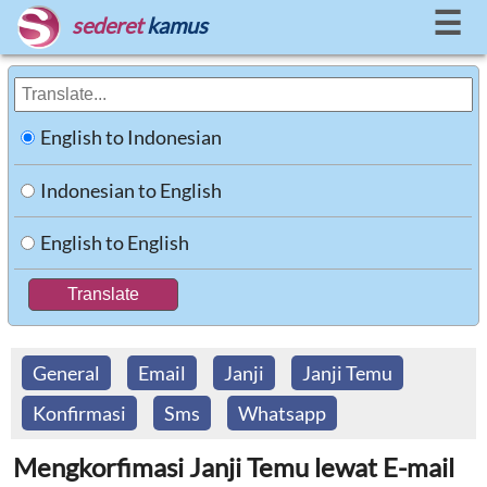
☰
sederet
kamus
English to Indonesian
Indonesian to English
English to English
General
Email
Janji
Janji Temu
Konfirmasi
Sms
Whatsapp
Mengkorfimasi Janji Temu lewat E-mail