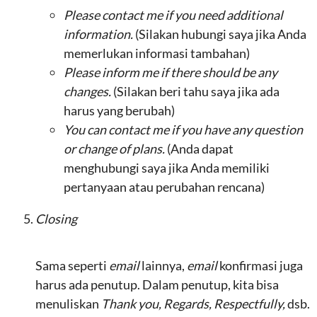
Please contact me if you need additional
information.
(Silakan hubungi saya jika Anda
memerlukan informasi tambahan)
Please inform me if there should be any
changes.
(Silakan beri tahu saya jika ada
harus yang berubah)
You can contact me if you have any question
or change of plans.
(Anda dapat
menghubungi saya jika Anda memiliki
pertanyaan atau perubahan rencana)
Closing
Sama seperti
email
lainnya,
email
konfirmasi juga
harus ada penutup. Dalam penutup, kita bisa
menuliskan
Thank you, Regards, Respectfully,
dsb.