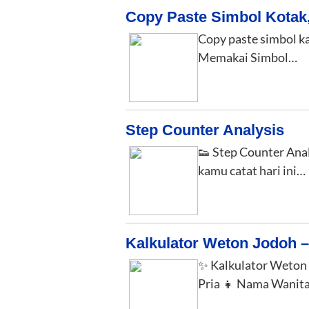
Copy Paste Simbol Kotak, 
Copy paste simbol kar
Memakai Simbol…
Step Counter Analysis
👟 Step Counter Ana
kamu catat hari ini…
Kalkulator Weton Jodoh
✨ Kalkulator Weton
Pria 👧 Nama Wanit