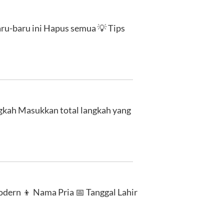
Baru-baru ini Hapus semua 💡 Tips
gkah Masukkan total langkah yang
ern 👦 Nama Pria 📅 Tanggal Lahir