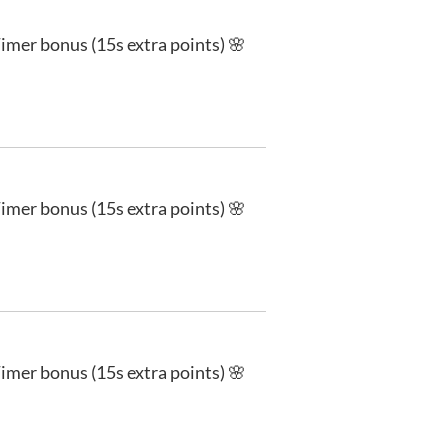
imer bonus (15s extra points) 🌸
imer bonus (15s extra points) 🌸
imer bonus (15s extra points) 🌸