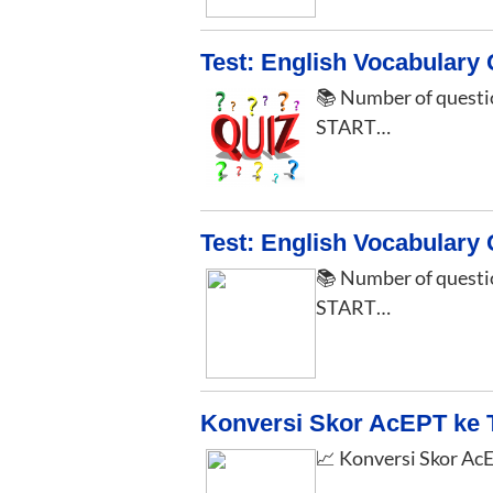
Test: English Vocabulary 
📚 Number of questio
START…
Test: English Vocabulary 
📚 Number of questio
START…
Konversi Skor AcEPT ke 
📈 Konversi Skor Ac