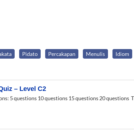
akata
Pidato
Percakapan
Menulis
Idiom
Quiz – Level C2
ns: 5 questions 10 questions 15 questions 20 questions ️ T