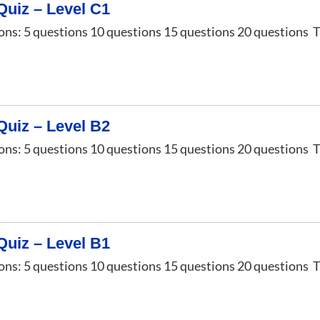
Quiz – Level C1
ns: 5 questions 10 questions 15 questions 20 questions ️ T
Quiz – Level B2
ns: 5 questions 10 questions 15 questions 20 questions ️ T
Quiz – Level B1
ns: 5 questions 10 questions 15 questions 20 questions ️ T