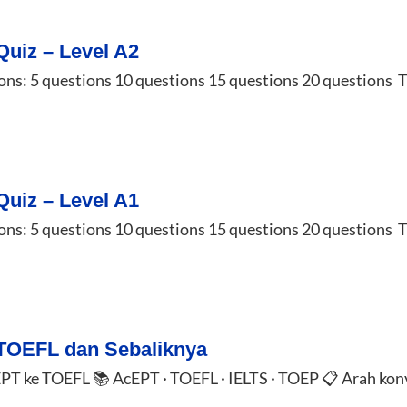
Quiz – Level A2
ns: 5 questions 10 questions 15 questions 20 questions ️ T
Quiz – Level A1
ns: 5 questions 10 questions 15 questions 20 questions ️ T
TOEFL dan Sebaliknya
EPT ke TOEFL 📚 AcEPT · TOEFL · IELTS · TOEP 📋 Arah k