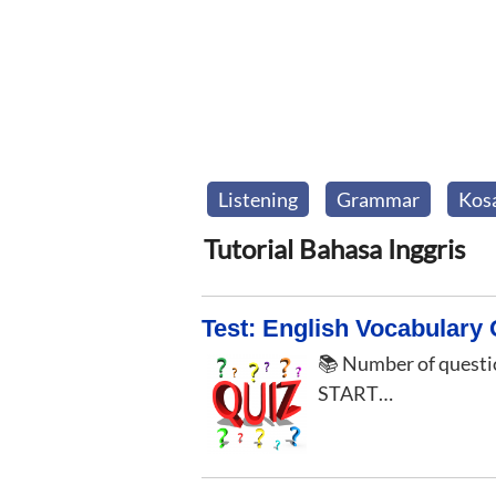
Listening
Grammar
Kos
Tutorial Bahasa Inggris
Test: English Vocabulary 
📚 Number of questio
START…