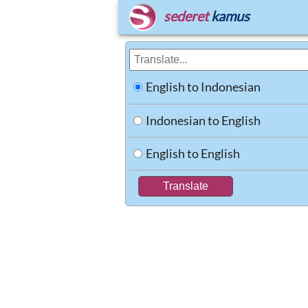
sederet
kamus
English to Indonesian
Indonesian to English
English to English