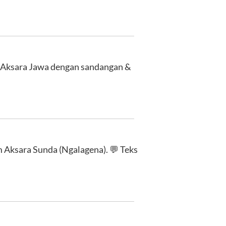
m Aksara Jawa dengan sandangan &
m Aksara Sunda (Ngalagena). 💬 Teks