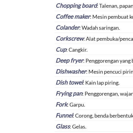
Chopping board
: Talenan, pap
Coffee maker
: Mesin pembuat k
Colander
: Wadah saringan.
Corkscrew
: Alat pembuka/penca
Cup
: Cangkir.
Deep fryer
: Penggorengan yang 
Dishwasher
: Mesin pencuci pirin
Dish towel
: Kain lap piring.
Frying pan
: Penggorengan, wajan
Fork
: Garpu.
Funnel
: Corong, benda berbentuk
Glass
: Gelas.