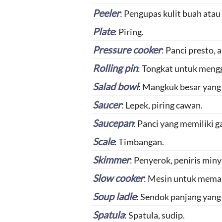
Peeler
: Pengupas kulit buah atau
Plate
: Piring.
Pressure cooker
: Panci presto,
Rolling pin
: Tongkat untuk men
Salad bowl
: Mangkuk besar yang
Saucer
: Lepek, piring cawan.
Saucepan
: Panci yang memiliki g
Scale
: Timbangan.
Skimmer
: Penyerok, peniris miny
Slow cooker
: Mesin untuk mema
Soup ladle
: Sendok panjang yang
Spatula
: Spatula, sudip.