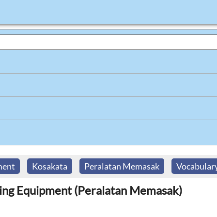
ment
Kosakata
Peralatan Memasak
Vocabular
king Equipment (Peralatan Memasak)