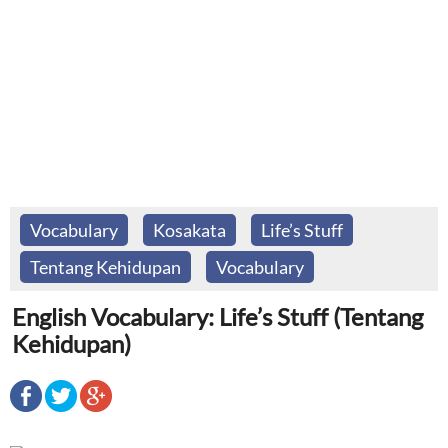
Vocabulary
Kosakata
Life’s Stuff
Tentang Kehidupan
Vocabulary
English Vocabulary: Life’s Stuff (Tentang
Kehidupan)