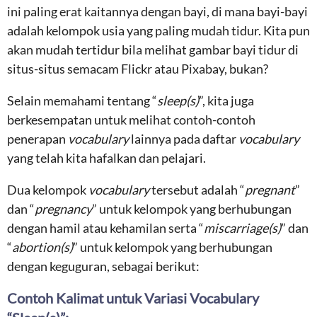
ini paling erat kaitannya dengan bayi, di mana bayi-bayi
adalah kelompok usia yang paling mudah tidur. Kita pun
akan mudah tertidur bila melihat gambar bayi tidur di
situs-situs semacam Flickr atau Pixabay, bukan?
Selain memahami tentang “
sleep(s)
”, kita juga
berkesempatan untuk melihat contoh-contoh
penerapan
vocabulary
lainnya pada daftar
vocabulary
yang telah kita hafalkan dan pelajari.
Dua kelompok
vocabulary
tersebut adalah “
pregnant
”
dan “
pregnancy
” untuk kelompok yang berhubungan
dengan hamil atau kehamilan serta “
miscarriage(s)
” dan
“
abortion(s)
” untuk kelompok yang berhubungan
dengan keguguran, sebagai berikut:
Contoh Kalimat untuk Variasi Vocabulary