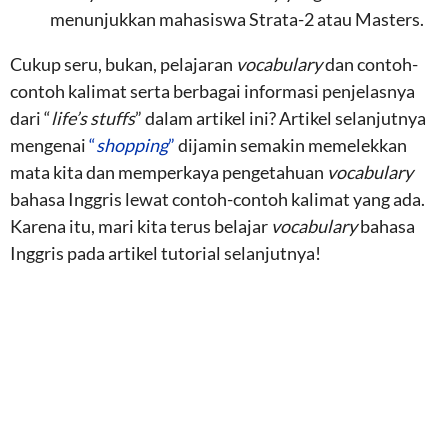
menunjukkan mahasiswa Strata-2 atau Masters.
Cukup seru, bukan, pelajaran
vocabulary
dan contoh-
contoh kalimat serta berbagai informasi penjelasnya
dari “
life’s stuffs
” dalam artikel ini? Artikel selanjutnya
mengenai
“
shopping
”
dijamin semakin memelekkan
mata kita dan memperkaya pengetahuan
vocabulary
bahasa Inggris lewat contoh-contoh kalimat yang ada.
Karena itu, mari kita terus belajar
vocabulary
bahasa
Inggris pada artikel tutorial selanjutnya!