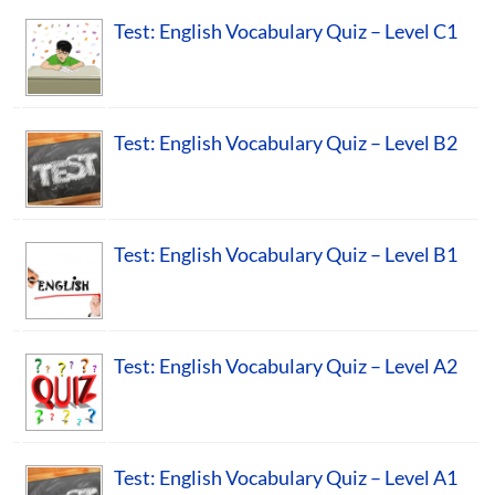
Test: English Vocabulary Quiz – Level C1
Test: English Vocabulary Quiz – Level B2
Test: English Vocabulary Quiz – Level B1
Test: English Vocabulary Quiz – Level A2
Test: English Vocabulary Quiz – Level A1