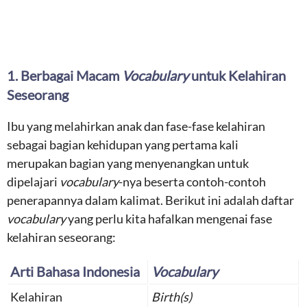
1. Berbagai Macam
Vocabulary
untuk Kelahiran
Seseorang
Ibu yang melahirkan anak dan fase-fase kelahiran
sebagai bagian kehidupan yang pertama kali
merupakan bagian yang menyenangkan untuk
dipelajari
vocabulary
-nya beserta contoh-contoh
penerapannya dalam kalimat. Berikut ini adalah daftar
vocabulary
yang perlu kita hafalkan mengenai fase
kelahiran seseorang:
Arti Bahasa Indonesia
Vocabulary
Kelahiran
Birth(s)