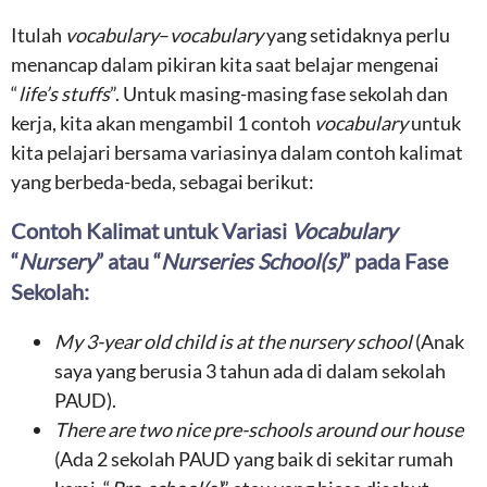
Itulah
vocabulary
–
vocabulary
yang setidaknya perlu
menancap dalam pikiran kita saat belajar mengenai
“
life’s stuffs
”. Untuk masing-masing fase sekolah dan
kerja, kita akan mengambil 1 contoh
vocabulary
untuk
kita pelajari bersama variasinya dalam contoh kalimat
yang berbeda-beda, sebagai berikut:
Contoh Kalimat untuk Variasi
Vocabulary
“
Nursery
” atau “
Nurseries School(s)
” pada Fase
Sekolah:
My 3-year old child is at the nursery school
(Anak
saya yang berusia 3 tahun ada di dalam sekolah
PAUD).
There are two nice pre-schools around our house
(Ada 2 sekolah PAUD yang baik di sekitar rumah