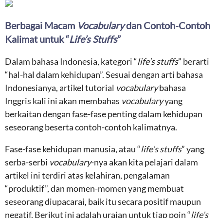
Berbagai Macam
Vocabulary
dan Contoh-Contoh
Kalimat untuk “
Life’s Stuffs
”
Dalam bahasa Indonesia, kategori “
life’s stuffs
” berarti
“hal-hal dalam kehidupan”. Sesuai dengan arti bahasa
Indonesianya, artikel tutorial
vocabulary
bahasa
Inggris kali ini akan membahas
vocabulary
yang
berkaitan dengan fase-fase penting dalam kehidupan
seseorang beserta contoh-contoh kalimatnya.
Fase-fase kehidupan manusia, atau “
life’s stuffs
” yang
serba-serbi
vocabulary
-nya akan kita pelajari dalam
artikel ini terdiri atas kelahiran, pengalaman
“produktif”, dan momen-momen yang membuat
seseorang diupacarai, baik itu secara positif maupun
negatif. Berikut ini adalah uraian untuk tiap poin “
life’s