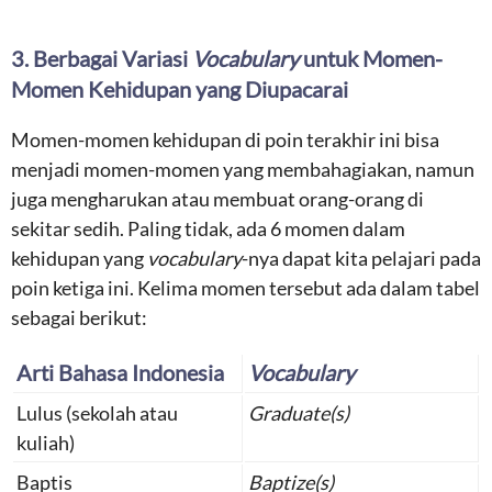
3. Berbagai Variasi
Vocabulary
untuk Momen-
Momen Kehidupan yang Diupacarai
Momen-momen kehidupan di poin terakhir ini bisa
menjadi momen-momen yang membahagiakan, namun
juga mengharukan atau membuat orang-orang di
sekitar sedih. Paling tidak, ada 6 momen dalam
kehidupan yang
vocabulary
-nya dapat kita pelajari pada
poin ketiga ini. Kelima momen tersebut ada dalam tabel
sebagai berikut:
Arti Bahasa Indonesia
Vocabulary
Lulus (sekolah atau
Graduate(s)
kuliah)
Baptis
Baptize(s)