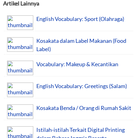
Artikel Lainnya
English Vocabulary: Sport (Olahraga)
Kosakata dalam Label Makanan (Food
Label)
Vocabulary: Makeup & Kecantikan
English Vocabulary: Greetings (Salam)
Kosakata Benda / Orang di Rumah Sakit
Istilah-istilah Terkait Digital Printing
dalam Bahasa Inggris Beserta