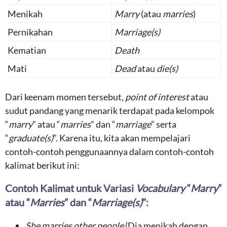
Menikah
Marry
(atau
marries
)
Pernikahan
Marriage(s)
Kematian
Death
Mati
Dead
atau
die(s)
Dari keenam momen tersebut,
point of interest
atau
sudut pandang yang menarik terdapat pada kelompok
“
marry
” atau “
marries
” dan “
marriage
” serta
“
graduate(s)
”. Karena itu, kita akan mempelajari
contoh-contoh penggunaannya dalam contoh-contoh
kalimat berikut ini:
Contoh Kalimat untuk Variasi
Vocabulary
“
Marry
”
atau “
Marries
” dan “
Marriage(s)
”:
She marries other people
(Dia menikah dengan