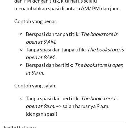
dan PM dengan titik, kita harus selalu
menambahkan spasi di antara AM/ PM dan jam.
Contoh yang benar:
Berspasi dan tanpa titik:
The bookstore is
open at 9 AM.
Tanpa spasi dan tanpa titik:
The bookstore is
open at 9AM.
Berspasi dan bertitik:
The bookstore is open
at 9 a.m.
Contoh yang salah:
Tanpa spasi dan bertitik:
The bookstore is
open at 9a.m.
–> salah harusnya 9 a.m.
(dengan spasi)