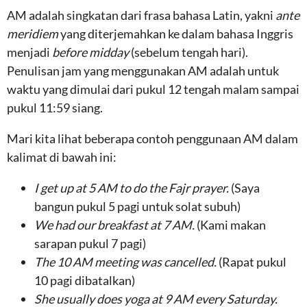
AM adalah singkatan dari frasa bahasa Latin, yakni
ante
meridiem
yang diterjemahkan ke dalam bahasa Inggris
menjadi
before midday
(sebelum tengah hari).
Penulisan jam yang menggunakan AM adalah untuk
waktu yang dimulai dari pukul 12 tengah malam sampai
pukul 11:59 siang.
Mari kita lihat beberapa contoh penggunaan AM dalam
kalimat di bawah ini:
I get up at 5 AM to do the Fajr prayer.
(Saya
bangun pukul 5 pagi untuk solat subuh)
We had our breakfast at 7 AM.
(Kami makan
sarapan pukul 7 pagi)
The 10 AM meeting was cancelled.
(Rapat pukul
10 pagi dibatalkan)
She usually does yoga at 9 AM every Saturday.