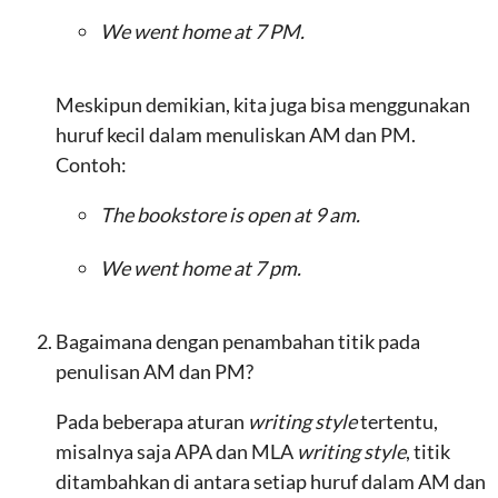
We went home at 7 PM.
Meskipun demikian, kita juga bisa menggunakan
huruf kecil dalam menuliskan AM dan PM.
Contoh:
The bookstore is open at 9 am.
We went home at 7 pm.
Bagaimana dengan penambahan titik pada
penulisan AM dan PM?
Pada beberapa aturan
writing style
tertentu,
misalnya saja APA dan MLA
writing style
, titik
ditambahkan di antara setiap huruf dalam AM dan