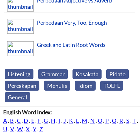
Perbedaan Adjective vs Adverb
Perbedaan Very, Too, Enough
Greek and Latin Root Words
Listening
Grammar
Kosakata
Pidato
Percakapan
Menulis
Idiom
TOEFL
General
English Word Index:
A
.
B
.
C
.
D
.
E
.
F
.
G
.
H
.
I
.
J
.
K
.
L
.
M
.
N
.
O
.
P
.
Q
.
R
.
S
.
T
.
U
.
V
.
W
.
X
.
Y
.
Z