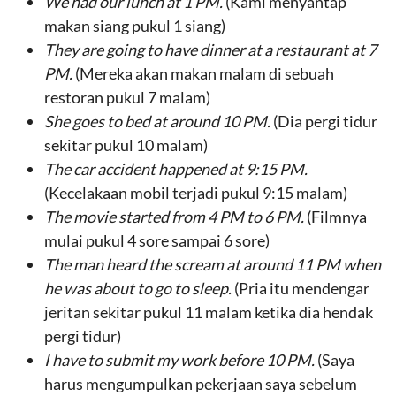
We had our lunch at 1 PM.
(Kami menyantap
makan siang pukul 1 siang)
They are going to have dinner at a restaurant at 7
PM.
(Mereka akan makan malam di sebuah
restoran pukul 7 malam)
She goes to bed at around 10 PM.
(Dia pergi tidur
sekitar pukul 10 malam)
The car accident happened at 9:15 PM.
(Kecelakaan mobil terjadi pukul 9:15 malam)
The movie started from 4 PM to 6 PM.
(Filmnya
mulai pukul 4 sore sampai 6 sore)
The man heard the scream at around 11 PM when
he was about to go to sleep.
(Pria itu mendengar
jeritan sekitar pukul 11 malam ketika dia hendak
pergi tidur)
I have to submit my work before 10 PM.
(Saya
harus mengumpulkan pekerjaan saya sebelum