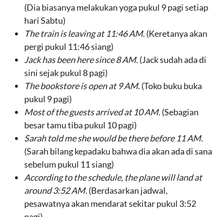
(Dia biasanya melakukan yoga pukul 9 pagi setiap
hari Sabtu)
The train is leaving at 11:46 AM
. (Keretanya akan
pergi pukul 11:46 siang)
Jack has been here since 8 AM
. (Jack sudah ada di
sini sejak pukul 8 pagi)
The bookstore is open at 9 AM
. (Toko buku buka
pukul 9 pagi)
Most of the guests arrived at 10 AM
. (Sebagian
besar tamu tiba pukul 10 pagi)
Sarah told me she would be there before 11 AM.
(Sarah bilang kepadaku bahwa dia akan ada di sana
sebelum pukul 11 siang)
According to the schedule, the plane will land at
around 3:52 AM.
(Berdasarkan jadwal,
pesawatnya akan mendarat sekitar pukul 3:52
pagi)