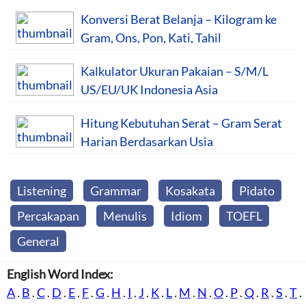
Konversi Berat Belanja – Kilogram ke
Gram, Ons, Pon, Kati, Tahil
Kalkulator Ukuran Pakaian – S/M/L
US/EU/UK Indonesia Asia
Hitung Kebutuhan Serat – Gram Serat
Harian Berdasarkan Usia
Listening
Grammar
Kosakata
Pidato
Percakapan
Menulis
Idiom
TOEFL
General
English Word Index:
A
.
B
.
C
.
D
.
E
.
F
.
G
.
H
.
I
.
J
.
K
.
L
.
M
.
N
.
O
.
P
.
Q
.
R
.
S
.
T
.