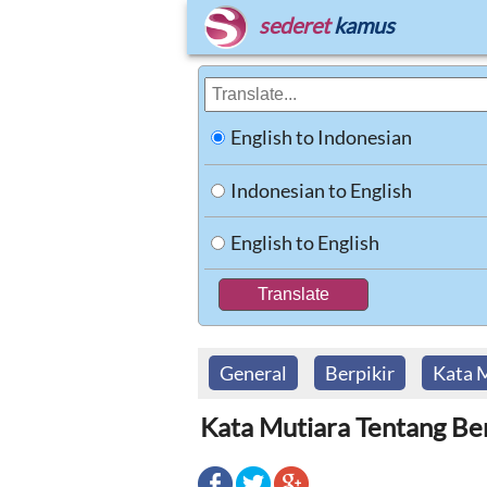
sederet
kamus
English to Indonesian
Indonesian to English
English to English
General
Berpikir
Kata 
Kata Mutiara Tentang Berp