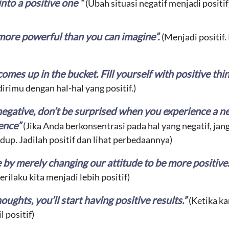
into a positive one “
(Ubah situasi negatif menjadi positif
 more powerful than you can imagine”.
(Menjadi positif.
omes up in the bucket. Fill yourself with positive thi
dirimu dengan hal-hal yang positif.)
negative, don’t be surprised when you experience a ne
rence”
(Jika Anda berkonsentrasi pada hal yang negatif, ja
dup. Jadilah positif dan lihat perbedaannya)
 by merely changing our attitude to
be more
positive
ilaku kita menjadi lebih positif)
oughts, you’ll start having positive results.”
(Ketika ka
 positif)