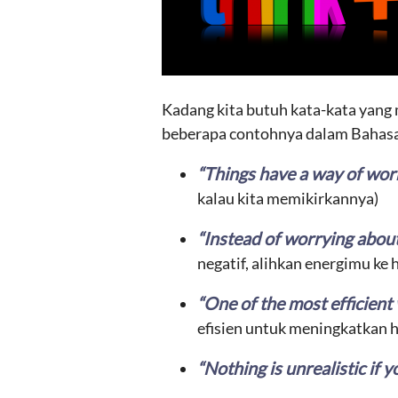
Kadang kita butuh kata-kata yang 
beberapa contohnya dalam Bahasa 
“Things have a way of work
kalau kita memikirkannya)
“Instead of worrying about 
negatif, alihkan energimu ke h
“One of the most efficient 
efisien untuk meningkatkan h
“Nothing is unrealistic if y