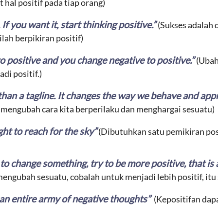
 hal positif pada tiap orang)
 If you want it, start thinking positive.”
(Sukses adalah 
ah berpikiran positif)
 positive and you change negative to positive.”
(Ubah
i positif.)
 than a tagline. It changes the way we behave and app
tu mengubah cara kita berperilaku dan menghargai sesuatu)
ght to reach for the sky”
(Dibutuhkan satu pemikiran pos
 change something, try to be more positive, that is all
ngubah sesuatu, cobalah untuk menjadi lebih positif, itu 
 an entire army of negative thoughts”
(Kepositifan da