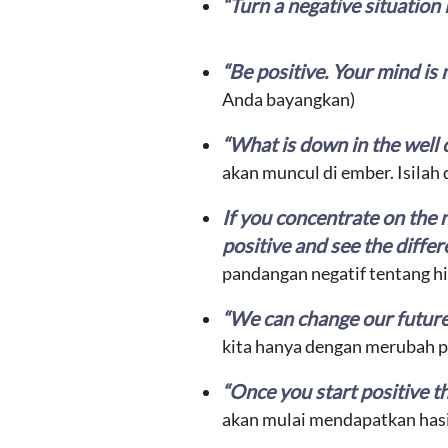
“Turn a negative situation 
“Be positive. Your mind is
Anda bayangkan)
“What is down in the well c
akan muncul di ember. Isilah 
If you concentrate on the 
positive and see the diffe
pandangan negatif tentang hi
“We can change our future
kita hanya dengan merubah per
“Once you
start positive
th
akan mulai mendapatkan hasil