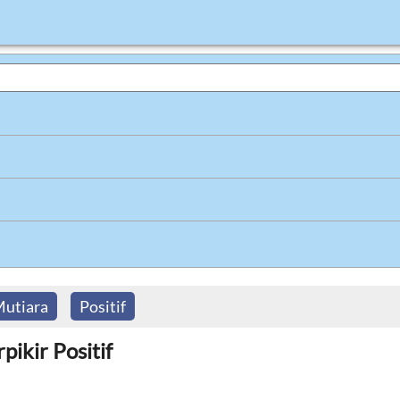
Mutiara
Positif
ikir Positif