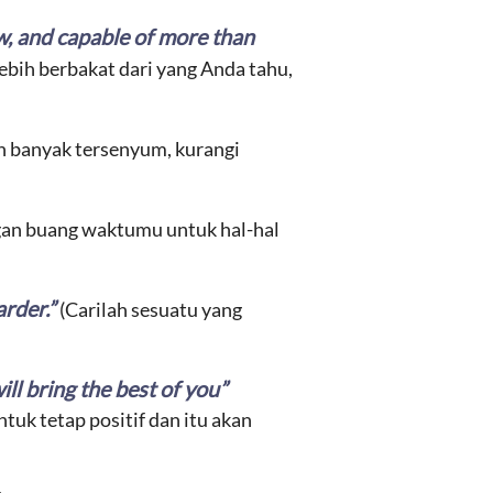
ow, and capable of more than
lebih berbakat dari yang Anda tahu,
h banyak tersenyum, kurangi
gan buang waktumu untuk hal-hal
arder.”
(Carilah sesuatu yang
ill bring the best of you”
tuk tetap positif dan itu akan