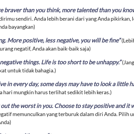
are braver than you think, more talented than you kn
dirimu sendiri. Anda lebih berani dari yang Anda pikirkan, 
nda bayangkan)
g. More positive, less negative, you will be fine”
(Lebi
kurang negatif, Anda akan baik-baik saja)
egative things. Life is too short to be unhappy.”
(Jan
gkat untuk tidak bahagia.)
e in every day, some days may have to look a little h
pa hari mungkin harus terlihat sedikit lebih keras.)
 out the worst in you. Choose to stay positive and it w
gatif memunculkan yang terburuk dalam diri Anda. Pilih un
Anda)