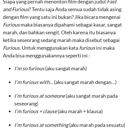
Siapa yang pernah menonton film dengan judul
Fast
and Furious
? Tentu saja Anda semua sudah tidak asing
dengan film yang satu ini bukan? Jika bicara mengenai
Furious
maka biasanya dipahami sebagai kasar, sangat
marah, dan bahkan sengit. Oleh karena itu biasanya
ketika seseorang sedang marah maka disebut sebagai
Furious.
Untuk menggunakan kata
furious
ini maka
Anda bisa menggunakannya seperti ini :
I’m so furious
(aku sangat marah)
I’m furious with…
(aku sangat marah dengan…)
I’m furious at someone
(aku sangat marah pada
seseorang)
I’m furious + clause
(aku marah + klausa)
I’m furious at something
(aku marah pada sesuatu)