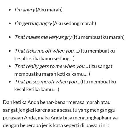
I’m angry
(Aku marah)
I’m getting angry
(Aku sedang marah)
That makes me very angry
(Itu membuatku marah)
That ticks me off when you ….
(Itu membuatku
kesal ketika kamu sedang…)
That really gets to me when you…
(Itu sangat
membuatku marah ketika kamu….)
That pisses me off when you…
(Itu membuatku
kesal ketika kamu….)
Dan ketika Anda benar-benar merasa marah atau
sangat jengkel karena ada sesautu yang menganggu
perasaan Anda, maka Anda bisa mengungkapkannya
dengan beberapa jenis kata seperti di bawah ini :