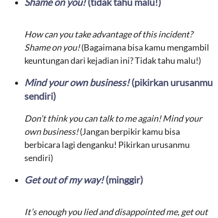
Shame on you!
(tidak tahu malu!)
How can you take advantage of this incident?
Shame on you!
(Bagaimana bisa kamu mengambil
keuntungan dari kejadian ini? Tidak tahu malu!)
Mind your own business!
(pikirkan urusanmu
sendiri)
Don’t think you can talk to me again!
Mind your
own business!
(Jangan berpikir kamu bisa
berbicara lagi denganku! Pikirkan urusanmu
sendiri)
Get out of my way!
(minggir)
It’s enough you lied and disappointed me, get out