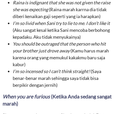
Raina is indignant that she was not given the raise
she was expecting
(Raina marah karrna dia tidak
diberi kenaikan gaji seperti yang ia harapkan)
I’m so livid when Sani try to lie to me. I don’t like it
(Aku sangat kesal ketika Sani mencoba berbohong
kepadaku. Aku tidak menyukainya)
You should be outraged that the person who hit
your brother just drove away
(Kamu harus marah
karena orang yang memukul kakakmu baru saja
kabur)
I’m so incensed so I can’t think straight!
(Saya
benar-benar marah sehingga saya tidak bisa
berpikir dengan jernih)
When you are furious
(Ketika Anda sedang sangat
marah)