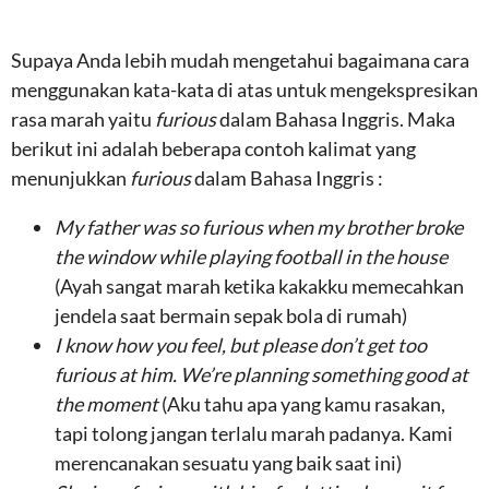
Supaya Anda lebih mudah mengetahui bagaimana cara
menggunakan kata-kata di atas untuk mengekspresikan
rasa marah yaitu
furious
dalam Bahasa Inggris. Maka
berikut ini adalah beberapa contoh kalimat yang
menunjukkan
furious
dalam Bahasa Inggris :
My father was so furious when my brother broke
the window while playing football in the house
(Ayah sangat marah ketika kakakku memecahkan
jendela saat bermain sepak bola di rumah)
I know how you feel, but please don’t get too
furious at him. We’re planning something good at
the moment
(Aku tahu apa yang kamu rasakan,
tapi tolong jangan terlalu marah padanya. Kami
merencanakan sesuatu yang baik saat ini)