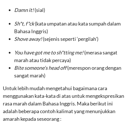
Damn it!
(sial)
Sh*t, f*ck
(kata umpatan atau kata sumpah dalam
Bahasa Inggris)
Shove away!
(sejenis seperti ‘pergilah’)
You have got me to sh*tting me!
(merasa sangat
marah atau tidak percaya)
Bite someone’s head off
(merespon orang dengan
sangat marah)
Untuk lebih mudah mengetahui bagaimana cara
menggunakan kata-kata di atas untuk mengekspresikan
rasa marah dalam Bahasa Inggris. Maka berikut ini
adalah beberapa contoh kalimat yang menunjukkan
amarah kepada seseorang :