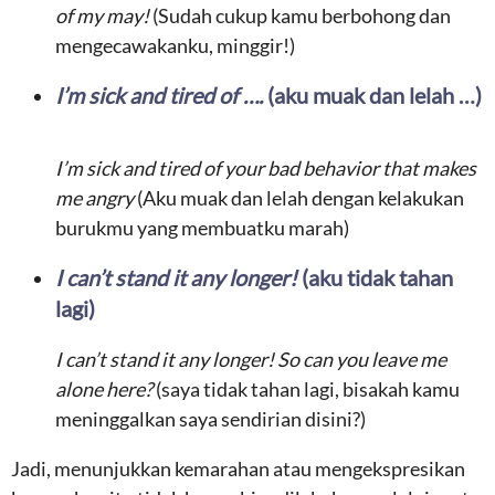
of my may!
(Sudah cukup kamu berbohong dan
mengecawakanku, minggir!)
I’m sick and tired of ….
(aku muak dan lelah …)
I’m sick and tired of your bad behavior that makes
me angry
(Aku muak dan lelah dengan kelakukan
burukmu yang membuatku marah)
I can’t stand it any longer!
(aku tidak tahan
lagi)
I can’t stand it any longer! So can you leave me
alone here?
(saya tidak tahan lagi, bisakah kamu
meninggalkan saya sendirian disini?)
Jadi, menunjukkan kemarahan atau mengekspresikan