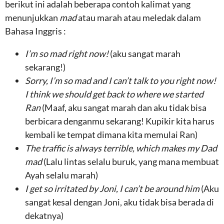
berikut ini adalah beberapa contoh kalimat yang
menunjukkan
mad
atau marah atau meledak dalam
Bahasa Inggris :
I’m so mad right now!
(aku sangat marah
sekarang!)
Sorry, I’m so mad and I can’t talk to you right now!
I think we should get back to where we started
Ran
(Maaf, aku sangat marah dan aku tidak bisa
berbicara denganmu sekarang! Kupikir kita harus
kembali ke tempat dimana kita memulai Ran)
The traffic is always terrible, which makes my Dad
mad
(Lalu lintas selalu buruk, yang mana membuat
Ayah selalu marah)
I get so irritated by Joni, I can’t be around him
(Aku
sangat kesal dengan Joni, aku tidak bisa berada di
dekatnya)