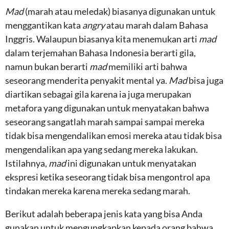
Mad
(marah atau meledak) biasanya digunakan untuk
menggantikan kata
angry
atau marah dalam Bahasa
Inggris. Walaupun biasanya kita menemukan arti
mad
dalam terjemahan Bahasa Indonesia berarti gila,
namun bukan berarti
mad
memiliki arti bahwa
seseorang menderita penyakit mental ya.
Mad
bisa juga
diartikan sebagai gila karena ia juga merupakan
metafora yang digunakan untuk menyatakan bahwa
seseorang sangatlah marah sampai sampai mereka
tidak bisa mengendalikan emosi mereka atau tidak bisa
mengendalikan apa yang sedang mereka lakukan.
Istilahnya,
mad
ini digunakan untuk menyatakan
ekspresi ketika seseorang tidak bisa mengontrol apa
tindakan mereka karena mereka sedang marah.
Berikut adalah beberapa jenis kata yang bisa Anda
gunakan untuk mengungkapkan kepada orang bahwa