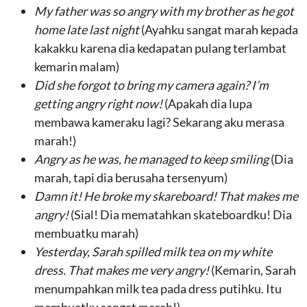
My father was so angry with my brother as he got
home late last night
(Ayahku sangat marah kepada
kakakku karena dia kedapatan pulang terlambat
kemarin malam)
Did she forgot to bring my camera again? I’m
getting angry right now!
(Apakah dia lupa
membawa kameraku lagi? Sekarang aku merasa
marah!)
Angry as he was, he managed to keep smiling
(Dia
marah, tapi dia berusaha tersenyum)
Damn it! He broke my skareboard! That makes me
angry!
(Sial! Dia mematahkan skateboardku! Dia
membuatku marah)
Yesterday, Sarah spilled milk tea on my white
dress.
That makes me very angry!
(Kemarin, Sarah
menumpahkan milk tea pada dress putihku. Itu