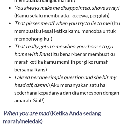
membuatku sangat marah!)
You always make me disappointed, shove away!
(Kamu selalu membuatku kecewa, pergilah)
That pisses me off when you try to lie to me!
(Itu
membuatku kesal ketika kamu mencoba untuk
membohongiku!)
That really gets to me when you choose to go
home with Rans
(Itu benar-benar membuatku
marah ketika kamu memilih pergi ke rumah
bersama Rans)
I aksed her one simple question and she bit my
head off, damn!
(Aku menanyakan satu hal
sederhana kepadanya dan dia merespon dengan
amarah. Sial!)
When you are mad
(Ketika Anda sedang
marah/meledak)