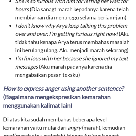
She is so furious with him for letting her wait for
hours
(Dia sanagt marah kepadanya karena telah
membiarkan dia menunggu selama berjam-jam)
I don’t know why Arya keep talking this problem
over and over. I’m getting furious right now!
(Aku
tidak tahu kenapa Arya terus membahas masalah
ini berulang ulang. Aku menjadi marah sekarang)
I’m furious with her because she ignored my text
messages
(Aku marah padanya karena dia
mengabaikan pesan teksku)
How to express anger using another sentence?
(Bagaimana mengekspresikan kemarahan
menggunakan kalimat lain)
Di atas kita sudah membahas beberapa level
kemarahan yaitu mulai dari
angry
(marah), kemudian
mad
(marah atau meledak), hingga
furious
(sangat