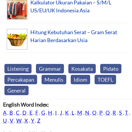
Kalkulator Ukuran Pakaian – S/M/L
US/EU/UK Indonesia Asia
Hitung Kebutuhan Serat – Gram Serat
Harian Berdasarkan Usia
Listening
Grammar
Kosakata
Pidato
Percakapan
Menulis
Idiom
TOEFL
General
English Word Index:
A
.
B
.
C
.
D
.
E
.
F
.
G
.
H
.
I
.
J
.
K
.
L
.
M
.
N
.
O
.
P
.
Q
.
R
.
S
.
T
.
U
.
V
.
W
.
X
.
Y
.
Z