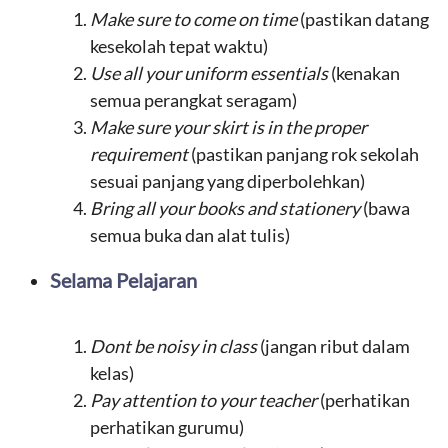
Make sure to come on time
(pastikan datang
kesekolah tepat waktu)
Use all your uniform essentials
(kenakan
semua perangkat seragam)
Make sure your skirt is in the proper
requirement
(pastikan panjang rok sekolah
sesuai panjang yang diperbolehkan)
Bring all your books and stationery
(bawa
semua buka dan alat tulis)
Selama Pelajaran
Dont be noisy in class
(jangan ribut dalam
kelas)
Pay attention to your teacher
(perhatikan
perhatikan gurumu)