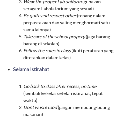
Wear the proper Lab uniform
(gunakan
seragam Labolatorium yang sesuai)
Be quite and respect other
(tenang dalam
perpustakaan dan saling menghormati satu
sama lainnya)
Take care of the school propery
(jaga barang-
barang di sekolah)
Follow the rules in class
(ikuti peraturan yang
ditetapkan dalam kelas)
Selama Istirahat
Go back to class after recess, on time
(kembali ke kelas setelah istirahat, tepat
waktu)
Dont waste food
(jangan membuang-buang
makanan)