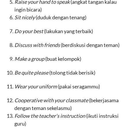
Raise your hand to speak
(angkat tangan kalau
ingin bicara)
Sit nicely
(duduk dengan tenang)
Do your best
(lakukan yang terbaik)
Discuss with friends
(berdiskusi dengan teman)
Make a group
(buat kelompok)
Be quite please
(tolong tidak berisik)
Wear your uniform
(pakai seragammu)
Cooperative with your classmate
(bekerjasama
dengan teman sekelasmu)
Follow the teacher’s instruction
(ikuti instruksi
guru)