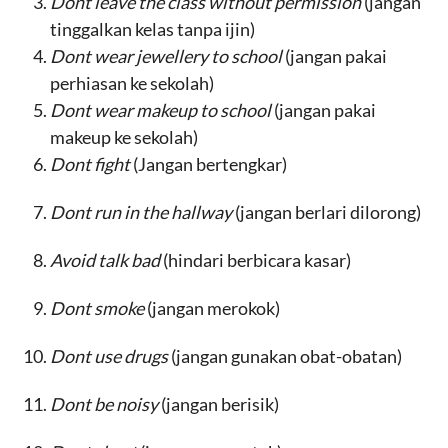
Dont leave the class without permission
(jangan
tinggalkan kelas tanpa ijin)
Dont wear jewellery to school
(jangan pakai
perhiasan ke sekolah)
Dont wear makeup to school
(jangan pakai
makeup ke sekolah)
Dont fight
(Jangan bertengkar)
Dont run in the hallway
(jangan berlari dilorong)
Avoid talk bad
(hindari berbicara kasar)
Dont smoke
(jangan merokok)
Dont use drugs
(jangan gunakan obat-obatan)
Dont be noisy
(jangan berisik)