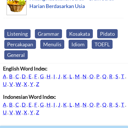
Harian Berdasarkan Usia
Listening
Grammar
Kosakata
Pidato
Percakapan
Menulis
Idiom
TOEFL
General
English Word Index:
A
.
B
.
C
.
D
.
E
.
F
.
G
.
H
.
I
.
J
.
K
.
L
.
M
.
N
.
O
.
P
.
Q
.
R
.
S
.
T
.
U
.
V
.
W
.
X
.
Y
.
Z
Indonesian Word Index:
A
.
B
.
C
.
D
.
E
.
F
.
G
.
H
.
I
.
J
.
K
.
L
.
M
.
N
.
O
.
P
.
Q
.
R
.
S
.
T
.
U
.
V
.
W
.
X
.
Y
.
Z