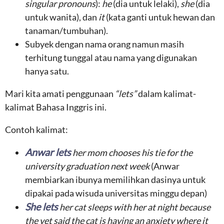
singular pronouns
):
he
(dia untuk lelaki),
she
(dia
untuk wanita), dan
it
(kata ganti untuk hewan dan
tanaman/tumbuhan).
Subyek dengan nama orang namun masih
terhitung tunggal atau nama yang digunakan
hanya satu.
Mari kita amati penggunaan
“lets”
dalam kalimat-
kalimat Bahasa Inggris ini.
Contoh kalimat:
Anwar lets
her mom chooses his tie for the
university graduation next week
(Anwar
membiarkan ibunya memilihkan dasinya untuk
dipakai pada wisuda universitas minggu depan)
She lets
her cat sleeps with her at night because
the vet said the cat is having an anxiety where it