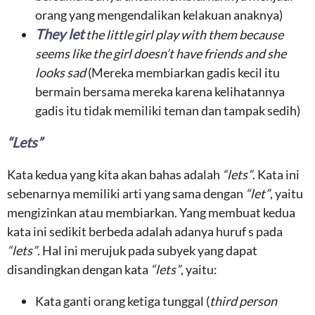
orang yang mengendalikan kelakuan anaknya)
They let
the little girl play with them because
seems like the girl doesn’t have friends and she
looks sad
(Mereka membiarkan gadis kecil itu
bermain bersama mereka karena kelihatannya
gadis itu tidak memiliki teman dan tampak sedih)
“Lets”
Kata kedua yang kita akan bahas adalah
“lets”
. Kata ini
sebenarnya memiliki arti yang sama dengan
“let”
, yaitu
mengizinkan atau membiarkan. Yang membuat kedua
kata ini sedikit berbeda adalah adanya huruf s pada
“lets”
. Hal ini merujuk pada subyek yang dapat
disandingkan dengan kata
“lets”
, yaitu:
Kata ganti orang ketiga tunggal (
third person