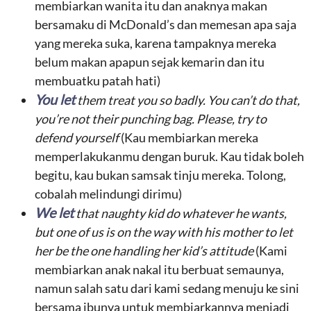
membiarkan wanita itu dan anaknya makan
bersamaku di McDonald’s dan memesan apa saja
yang mereka suka, karena tampaknya mereka
belum makan apapun sejak kemarin dan itu
membuatku patah hati)
You let
them treat you so badly. You can’t do that,
you’re not their punching bag. Please, try to
defend yourself
(Kau membiarkan mereka
memperlakukanmu dengan buruk. Kau tidak boleh
begitu, kau bukan samsak tinju mereka. Tolong,
cobalah melindungi dirimu)
We let
that naughty kid do whatever he wants,
but one of us is on the way with his mother to let
her be the one handling her kid’s attitude
(Kami
membiarkan anak nakal itu berbuat semaunya,
namun salah satu dari kami sedang menuju ke sini
bersama ibunya untuk membiarkannya menjadi