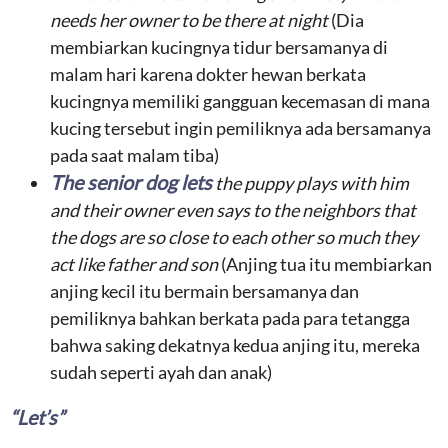
needs her owner to be there at night
(Dia
membiarkan kucingnya tidur bersamanya di
malam hari karena dokter hewan berkata
kucingnya memiliki gangguan kecemasan di mana
kucing tersebut ingin pemiliknya ada bersamanya
pada saat malam tiba)
The senior dog lets
the puppy plays with him
and their owner even says to the neighbors that
the dogs are so close to each other so much they
act like father and son
(Anjing tua itu membiarkan
anjing kecil itu bermain bersamanya dan
pemiliknya bahkan berkata pada para tetangga
bahwa saking dekatnya kedua anjing itu, mereka
sudah seperti ayah dan anak)
“Let’s”