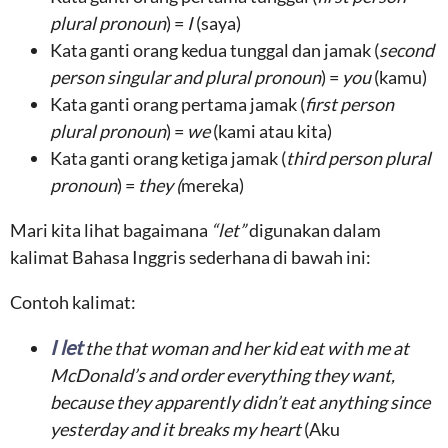
plural pronoun
) =
I
(saya)
Kata ganti orang kedua tunggal dan jamak (
second
person singular and plural pronoun
) =
you
(kamu)
Kata ganti orang pertama jamak (
first person
plural pronoun
) =
we
(kami atau kita)
Kata ganti orang ketiga jamak (
third person plural
pronoun
) =
they (
mereka)
Mari kita lihat bagaimana
“let”
digunakan dalam
kalimat Bahasa Inggris sederhana di bawah ini:
Contoh kalimat:
I let
the that woman and her kid eat with me at
McDonald’s and order everything they want,
because they apparently didn’t eat anything since
yesterday and it breaks my heart
(Aku