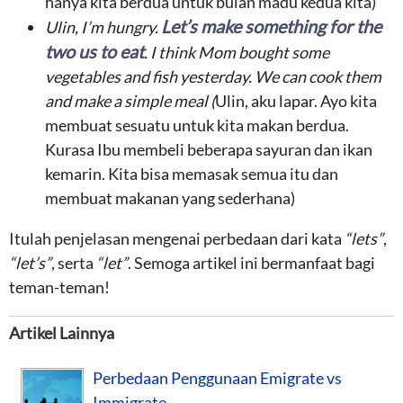
hanya kita berdua untuk bulan madu kedua kita)
Let’s make something for the
Ulin, I’m hungry.
two us to eat
. I think Mom bought some
vegetables and fish yesterday. We can cook them
and make a simple meal (
Ulin, aku lapar. Ayo kita
membuat sesuatu untuk kita makan berdua.
Kurasa Ibu membeli beberapa sayuran dan ikan
kemarin. Kita bisa memasak semua itu dan
membuat makanan yang sederhana)
Itulah penjelasan mengenai perbedaan dari kata
“lets”
,
“let’s”
, serta
“let”
. Semoga artikel ini bermanfaat bagi
teman-teman!
Artikel Lainnya
Perbedaan Penggunaan Emigrate vs
Immigrate