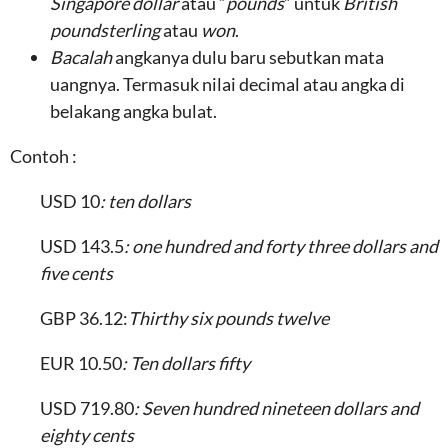
Singapore dollar
atau “
pounds
” untuk
British
poundsterling
atau
won
.
Bacalah
angkanya dulu baru sebutkan mata
uangnya. Termasuk nilai decimal atau angka di
belakang angka bulat.
Contoh :
USD 10
: ten dollars
USD 143.5
: one hundred and forty three dollars and
five cents
GBP 36.12:
Thirthy six pounds twelve
EUR 10.50
: Ten dollars fifty
USD 719.80
: Seven hundred nineteen dollars and
eighty cents