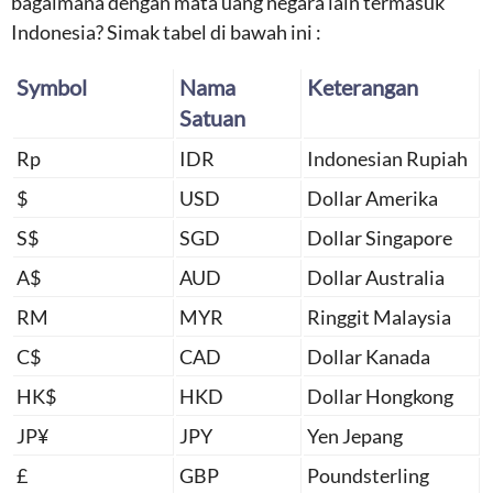
bagaimana dengan mata uang negara lain termasuk
Indonesia? Simak tabel di bawah ini :
Symbol
Nama
Keterangan
Satuan
Rp
IDR
Indonesian Rupiah
$
USD
Dollar Amerika
S$
SGD
Dollar Singapore
A$
AUD
Dollar Australia
RM
MYR
Ringgit Malaysia
C$
CAD
Dollar Kanada
HK$
HKD
Dollar Hongkong
JP¥
JPY
Yen Jepang
£
GBP
Poundsterling