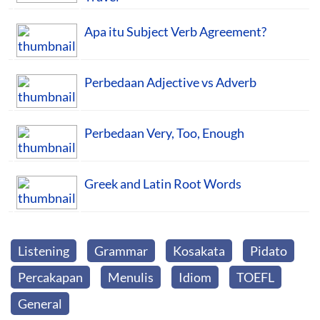
Apa itu Subject Verb Agreement?
Perbedaan Adjective vs Adverb
Perbedaan Very, Too, Enough
Greek and Latin Root Words
Listening
Grammar
Kosakata
Pidato
Percakapan
Menulis
Idiom
TOEFL
General