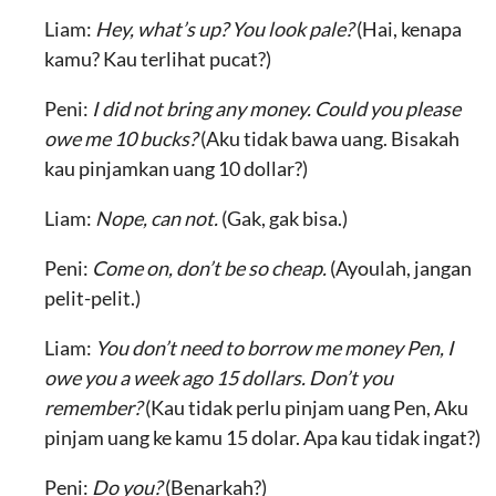
Liam:
Hey, what’s up? You look pale?
(Hai, kenapa
kamu? Kau terlihat pucat?)
Peni:
I did not bring any money. Could you please
owe me 10 bucks?
(Aku tidak bawa uang. Bisakah
kau pinjamkan uang 10 dollar?)
Liam:
Nope, can not.
(Gak, gak bisa.)
Peni:
Come on, don’t be so cheap.
(Ayoulah, jangan
pelit-pelit.)
Liam:
You don’t need to borrow me money Pen, I
owe you a week ago 15 dollars. Don’t you
remember?
(Kau tidak perlu pinjam uang Pen, Aku
pinjam uang ke kamu 15 dolar. Apa kau tidak ingat?)
Peni:
Do you?
(Benarkah?)