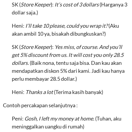
SK (
Store Keeper
):
It’s cost of 3 dollars
(Harganya 3
dollar saja.)
Heni:
I’ll take 10 please, could you wrap it?
(Aku
akan ambil 10 ya, bisakah dibungkuskan?)
SK (
Store Keeper
):
Yes miss, of course. And you’ll
get 5% discount from us. It will cost you only 28.5
dollars.
(Baik nona, tentu saja bisa. Dan kau akan
mendapatkan diskon 5% dari kami. Jadi kau hanya
perlu membayar 28.5 dollar.)
Heni:
Thanks a lot
(Terima kasih banyak)
Contoh percakapan selanjutnya :
Peni:
Gosh, I left my money at home.
(Tuhan, aku
meninggalkan uangku di rumah)