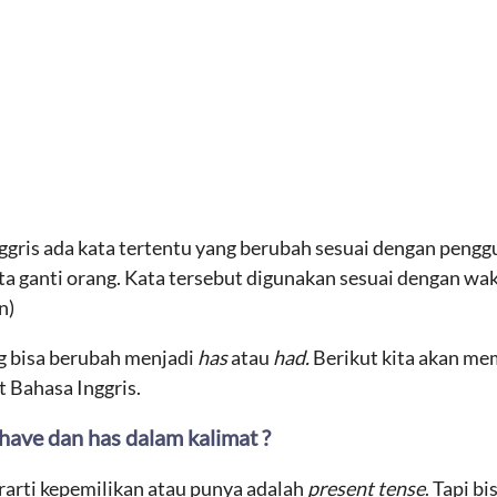
ggris ada kata tertentu yang berubah sesuai dengan pengg
a ganti orang. Kata tersebut digunakan sesuai dengan wak
n)
g bisa berubah menjadi
has
atau
had.
Berikut kita akan m
t Bahasa Inggris.
ave dan has dalam kalimat ?
erarti kepemilikan atau punya adalah
present tense
. Tapi b