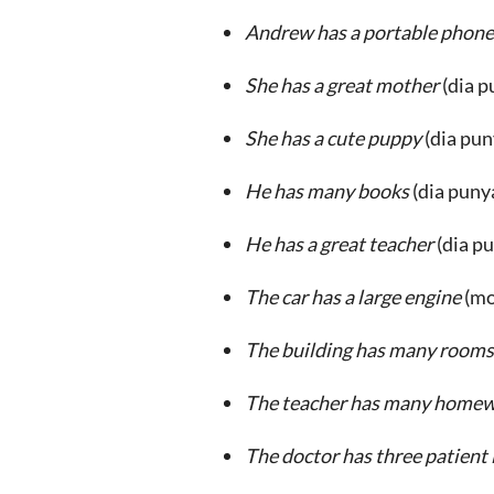
Andrew has a portable phon
She has a great mother
(dia p
She has a cute puppy
(dia pun
He has many books
(dia puny
He has a great teacher
(dia p
The car has a large engine
(mo
The building has many room
The teacher has many homew
The doctor has three patient 