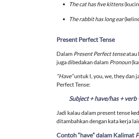
The cat has five kittens
(kucin
The rabbit has long ear
(kelin
Present Perfect Tense
Dalam
Present Perfect tense
atau 
juga dibedakan dalam
Pronoun
(ka
“Have”
untuk I, you, we, they dan 
Perfect Tense:
Subject + have/has + verb 
Jadi kalau dalam present tense ked
ditambahkan dengan kata kerja lai
Contoh “have” dalam Kalimat
P