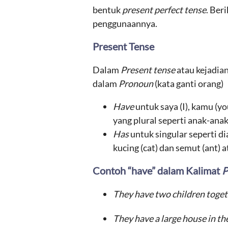
bentuk
present perfect tense
. Ber
penggunaannya.
Present Tense
Dalam
Present tense
atau kejadian
dalam
Pronoun
(kata ganti orang)
Have
untuk saya (I), kamu (y
yang plural seperti anak-anak
Has
untuk singular seperti di
kucing (cat) dan semut (ant) a
Contoh “have” dalam Kalimat
P
They have two children toge
They have a large house in t