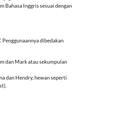
m Bahasa Inggris sesuai dengan
ya”. Penggunaannya dibedakan
i Tim dan Mark atau sekumpulan
Anna dan Hendry, hewan seperti
st).