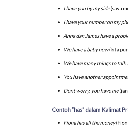
I have you by my side
(saya m
I have your number on my p
Anna dan James have a prob
We have a baby now
(kita pu
We have many things to talk
You have another appointmen
Dont worry, you have me
(ja
Contoh “has” dalam Kalimat Pr
Fiona has all the money
(Fion