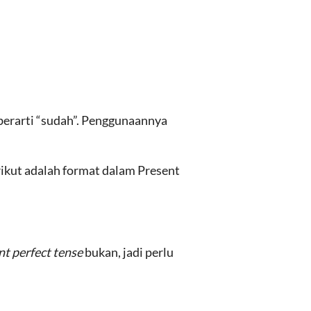
 berarti “sudah”. Penggunaannya
erikut adalah format dalam Present
nt perfect tense
bukan, jadi perlu