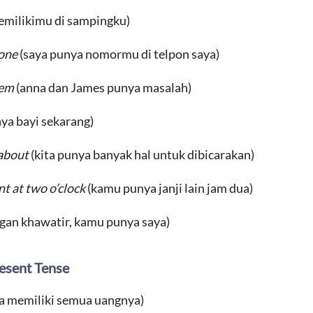
emilikimu di sampingku)
hone
(saya punya nomormu di telpon saya)
lem
(anna dan James punya masalah)
nya bayi sekarang)
 about
(kita punya banyak hal untuk dibicarakan)
t at two o’clock
(kamu punya janji lain jam dua)
ngan khawatir, kamu punya saya)
esent Tense
a memiliki semua uangnya)