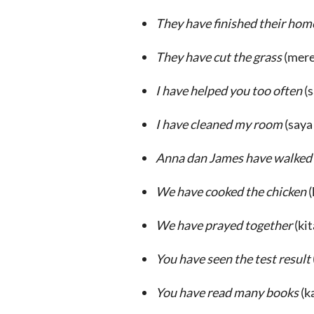
They have finished their ho
They have cut the grass
(mere
I have helped you too often
(s
I have cleaned my room
(saya
Anna dan James have walked 
We have cooked the chicken
(
We have prayed together
(ki
You have seen the test result
You have read many books
(k