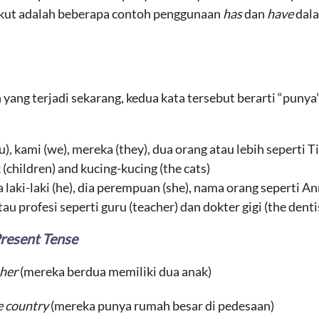
ikut adalah beberapa contoh penggunaan
has
dan
have
dala
 yang terjadi sekarang, kedua kata tersebut berarti “pun
ou), kami (we), mereka (they), dua orang atau lebih sepert
 (children) and kucing-kucing (the cats)
a laki-laki (he), dia perempuan (she), nama orang seperti 
tau profesi seperti guru (teacher) dan dokter gigi (the denti
resent Tense
ther
(mereka berdua memiliki dua anak)
he country
(mereka punya rumah besar di pedesaan)