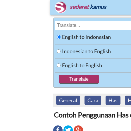
sederet
kamus
English to Indonesian
Indonesian to English
English to English
General
Cara
Has
H
Contoh Penggunaan Has 