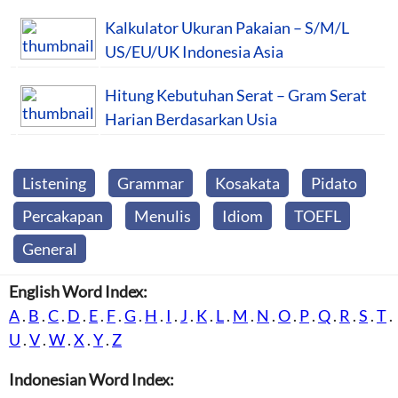
Kalkulator Ukuran Pakaian – S/M/L
US/EU/UK Indonesia Asia
Hitung Kebutuhan Serat – Gram Serat
Harian Berdasarkan Usia
Listening
Grammar
Kosakata
Pidato
Percakapan
Menulis
Idiom
TOEFL
General
English Word Index:
A
.
B
.
C
.
D
.
E
.
F
.
G
.
H
.
I
.
J
.
K
.
L
.
M
.
N
.
O
.
P
.
Q
.
R
.
S
.
T
.
U
.
V
.
W
.
X
.
Y
.
Z
Indonesian Word Index: