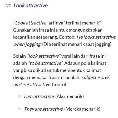
Look attractive
“Look attractive”
artinya “terlihat menarik”.
Gunakanlah frasa ini untuk mengungkapkan
kecantikan seseorang. Contoh:
He looks attractive
when jogging.
(Dia terlihat menarik saat jogging)
Selain
“look attractive”,
versi lain dari frasa ini
adalah
“to be attractive”
. Adapun pola kalimat
yang bisa diikuti untuk membentuk kalimat
dengan memakai frasa ini adalah:
subject + are/
am/ is + attractive.
Contoh:
I am attractive.
(Aku menarik)
They are attractive.
(Mereka menarik)