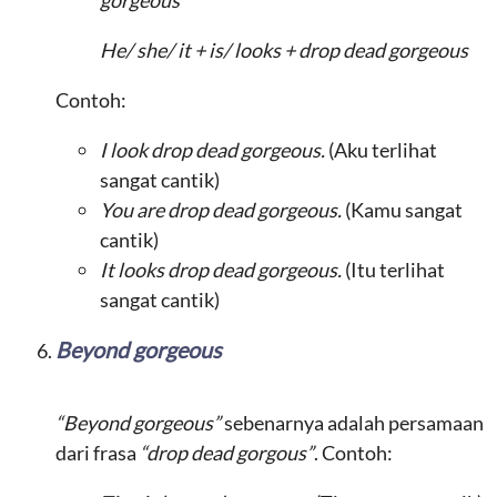
gorgeous
He/ she/ it + is/ looks + drop dead gorgeous
Contoh:
I look drop dead gorgeous.
(Aku terlihat
sangat cantik)
You are drop dead gorgeous.
(Kamu sangat
cantik)
It looks drop dead gorgeous.
(Itu terlihat
sangat cantik)
Beyond gorgeous
“Beyond gorgeous”
sebenarnya adalah persamaan
dari frasa
“drop dead gorgous”
. Contoh: