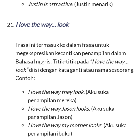
Justin is attractive.
(Justin menarik)
I love the way… look
Frasa ini termasuk ke dalam frasa untuk
megekspresikan kecantikan penampilan dalam
Bahasa Inggris. Titik-titik pada
“I love the way…
look”
diisi dengan kata ganti atau nama seseorang.
Contoh:
I love the way they look.
(Aku suka
penampilan mereka)
I love the way Jason looks.
(Aku suka
penampilan Jason)
I love the way my mother looks.
(Aku suka
penampilan ibuku)