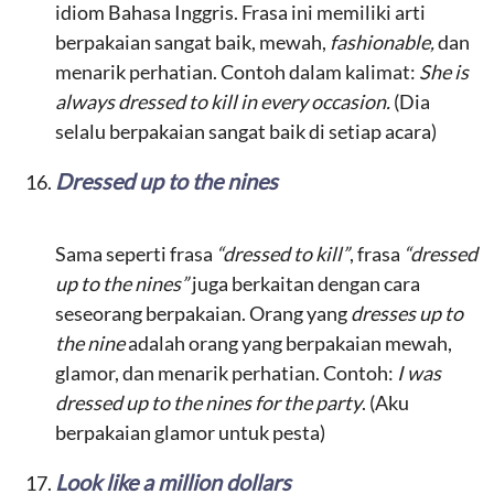
idiom Bahasa Inggris. Frasa ini memiliki arti
berpakaian sangat baik, mewah,
fashionable,
dan
menarik perhatian. Contoh dalam kalimat:
She is
always dressed to kill in every occasion.
(Dia
selalu berpakaian sangat baik di setiap acara)
Dressed up to the nines
Sama seperti frasa
“dressed to kill”
, frasa
“dressed
up to the nines”
juga berkaitan dengan cara
seseorang berpakaian. Orang yang
dresses up to
the nine
adalah orang yang berpakaian mewah,
glamor, dan menarik perhatian. Contoh:
I was
dressed up to the nines for the party
. (Aku
berpakaian glamor untuk pesta)
Look like a million dollars