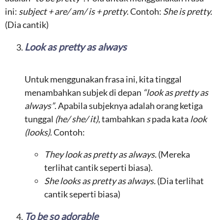
ini:
subject + are/ am/ is + pretty
. Contoh:
She is pretty.
(Dia cantik)
Look as pretty as always
Untuk menggunakan frasa ini, kita tinggal
menambahkan subjek di depan
“look as pretty as
always”
. Apabila subjeknya adalah orang ketiga
tunggal
(he/ she/ it)
, tambahkan
s
pada kata
look
(looks)
. Contoh:
They look as pretty as always.
(Mereka
terlihat cantik seperti biasa).
She looks as pretty as always.
(Dia terlihat
cantik seperti biasa)
To be so adorable