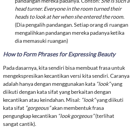
pandangan mereka padanya. Contoh:
She is such a
head turner. Everyone in the room turned their
heads to look at her when she entered the room.
(Dia pengalih pandangan. Setiap orang di ruangan
mengalihkan pandangan mereka padanya ketika
dia memasuki ruangan)
How to Form Phrases for Expressing Beauty
Pada dasarnya, kita sendiri bisa membuat frasa untuk
mengekspresikan kecantikan versi kita sendiri. Caranya
adalah hanya dengan menggunakan kata
“look”
yang
diikuti dengan kata sifat yang berkaitan dengan
kecantikan atau keindahan. Misal:
“look”
yang diikuti
kata sifat
“gorgeous”
akan membentuk frasa
pengungkap kecantikan
“look gorgeous”
(terlihat
sangat cantik).