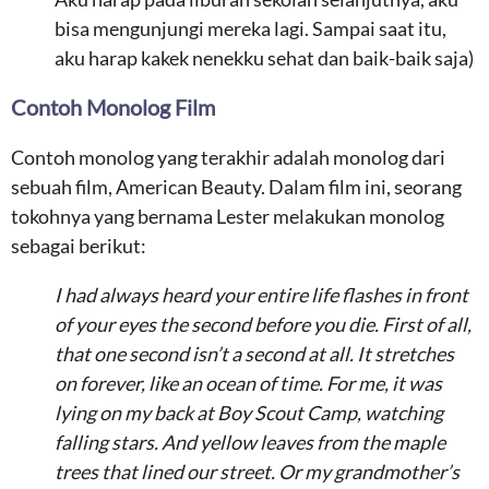
bisa mengunjungi mereka lagi. Sampai saat itu,
aku harap kakek nenekku sehat dan baik-baik saja)
Contoh Monolog Film
Contoh monolog yang terakhir adalah monolog dari
sebuah film, American Beauty. Dalam film ini, seorang
tokohnya yang bernama Lester melakukan monolog
sebagai berikut:
I had always heard your entire life flashes in front
of your eyes the second before you die. First of all,
that one second isn’t a second at all. It stretches
on forever, like an ocean of time. For me, it was
lying on my back at Boy Scout Camp, watching
falling stars. And yellow leaves from the maple
trees that lined our street. Or my grandmother’s