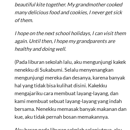
beautiful kite together. My grandmother cooked
many delicious food and cookies, I never get sick
of them.
I hope on the next school holidays, I can visit them
again. Until then, I hope my grandparents are
healthy and doing well.
(Pada liburan sekolah lalu, aku mengunjungi kakek
nenekku di Sukabumi. Selalu menyenangkan
mengunjungi mereka dan desanya, karena banyak
hal yang tidak bisa kulihat disini. Kakekku
mengajariku cara membuat layang-layang, dan
kami membuat sebuat layang-layang yang indah
bersama. Nenekku memasak banyak makanan dan
kue, aku tidak pernah bosan memakannya.
Aku harap pada liburan sekolah selanjutnya, aku