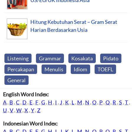
Hitung Kebutuhan Serat – Gram Serat
Harian Berdasarkan Usia
Listening
Grammar
Kosakata
Pidato
Percakapan
Menulis
Idiom
TOEFL
General
English Word Index:
A
.
B
.
C
.
D
.
E
.
F
.
G
.
H
.
I
.
J
.
K
.
L
.
M
.
N
.
O
.
P
.
Q
.
R
.
S
.
T
.
U
.
V
.
W
.
X
.
Y
.
Z
Indonesian Word Index:
A
.
B
.
C
.
D
.
E
.
F
.
G
.
H
.
I
.
J
.
K
.
L
.
M
.
N
.
O
.
P
.
Q
.
R
.
S
.
T
.