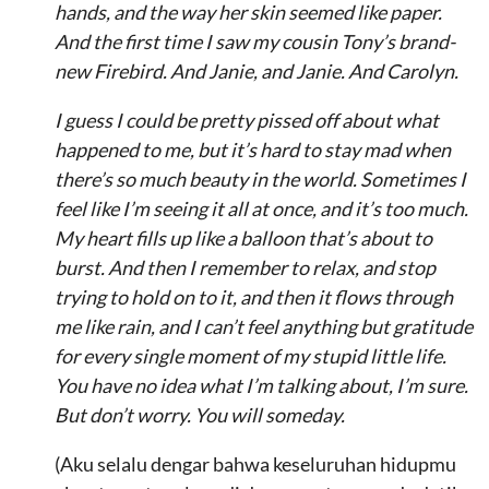
hands, and the way her skin seemed like paper.
And the first time I saw my cousin Tony’s brand-
new Firebird. And Janie, and Janie. And Carolyn.
I guess I could be pretty pissed off about what
happened to me, but it’s hard to stay mad when
there’s so much beauty in the world. Sometimes I
feel like I’m seeing it all at once, and it’s too much.
My heart fills up like a balloon that’s about to
burst. And then I remember to relax, and stop
trying to hold on to it, and then it flows through
me like rain, and I can’t feel anything but gratitude
for every single moment of my stupid little life.
You have no idea what I’m talking about, I’m sure.
But don’t worry. You will someday.
(Aku selalu dengar bahwa keseluruhan hidupmu