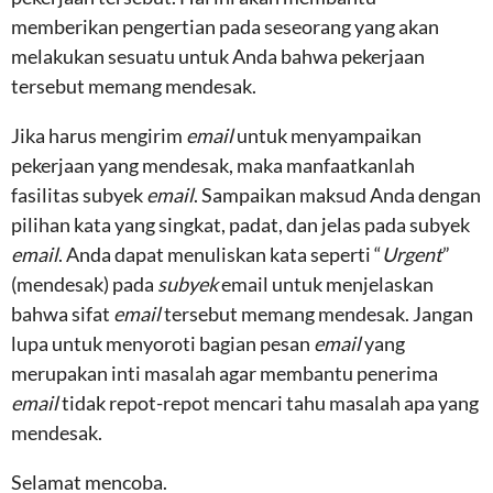
memberikan pengertian pada seseorang yang akan
melakukan sesuatu untuk Anda bahwa pekerjaan
tersebut memang mendesak.
Jika harus mengirim
email
untuk menyampaikan
pekerjaan yang mendesak, maka manfaatkanlah
fasilitas subyek
email
. Sampaikan maksud Anda dengan
pilihan kata yang singkat, padat, dan jelas pada subyek
email
. Anda dapat menuliskan kata seperti “
Urgent
”
(mendesak) pada
subyek
email untuk menjelaskan
bahwa sifat
email
tersebut memang mendesak. Jangan
lupa untuk menyoroti bagian pesan
email
yang
merupakan inti masalah agar membantu penerima
email
tidak repot-repot mencari tahu masalah apa yang
mendesak.
Selamat mencoba.