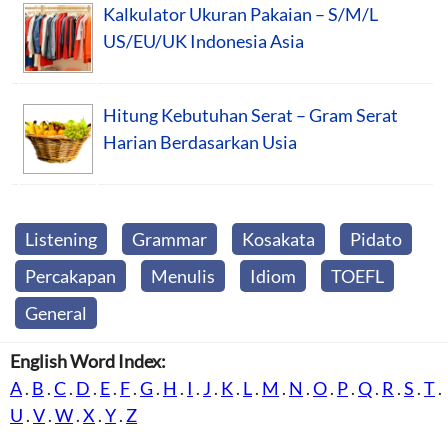
Kalkulator Ukuran Pakaian – S/M/L
US/EU/UK Indonesia Asia
Hitung Kebutuhan Serat – Gram Serat
Harian Berdasarkan Usia
Listening
Grammar
Kosakata
Pidato
Percakapan
Menulis
Idiom
TOEFL
General
English Word Index:
A
.
B
.
C
.
D
.
E
.
F
.
G
.
H
.
I
.
J
.
K
.
L
.
M
.
N
.
O
.
P
.
Q
.
R
.
S
.
T
.
U
.
V
.
W
.
X
.
Y
.
Z