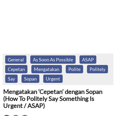
General
As Soon As Possible
ASAP
Cepetan
Mengatakan
Polite
Politely
Say
Sopan
Urgent
Mengatakan ‘Cepetan’ dengan Sopan
(How To Politely Say Something Is
Urgent / ASAP)