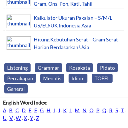
Gram, Ons, Pon, Kati, Tahil
Kalkulator Ukuran Pakaian – S/M/L
US/EU/UK Indonesia Asia
Hitung Kebutuhan Serat – Gram Serat
Harian Berdasarkan Usia
Listening
Grammar
Kosakata
Pidato
Percakapan
Menulis
Idiom
TOEFL
General
English Word Index:
A
.
B
.
C
.
D
.
E
.
F
.
G
.
H
.
I
.
J
.
K
.
L
.
M
.
N
.
O
.
P
.
Q
.
R
.
S
.
T
.
U
.
V
.
W
.
X
.
Y
.
Z