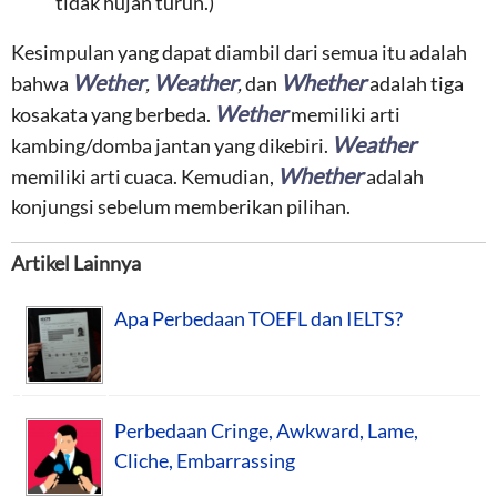
tidak hujan turun.)
Kesimpulan yang dapat diambil dari semua itu adalah
Wether
Weather
Whether
bahwa
,
,
dan
adalah tiga
Wether
kosakata yang berbeda.
memiliki arti
Weather
kambing/domba jantan yang dikebiri.
Whether
memiliki arti cuaca. Kemudian,
adalah
konjungsi sebelum memberikan pilihan.
Artikel Lainnya
Apa Perbedaan TOEFL dan IELTS?
Perbedaan Cringe, Awkward, Lame,
Cliche, Embarrassing