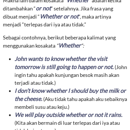
Whether
Makna lain dalam kosakata
“
”
adalah ketika
or not
ditambahkan “
” setelahnya. Jika frasa yang
Whether or not
dibuat menjadi “
”, maka artinya
menjadi “terlepas dari iya atau tidak.”
Sebagai contohnya, berikut beberapa kalimat yang
Whether
menggunakan kosakata
“
”:
John wants to know whether the visit
tomorrow is still going to happen or not.
(John
ingin tahu apakah kunjungan besok masih akan
terjadi atau tidak.)
I don’t know whether I should buy the milk or
the cheese.
(Aku tidak tahu apakah aku sebaiknya
membeli susu atau keju.)
We will play outside whether or not it rains.
(Kita akan bermain di luar terlepas dari iya atau