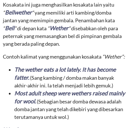
Kosakata ini juga menghasilkan kosakata lain yaitu
Bellwether
“
”
yang memiliki arti kambing/domba
jantan yang memimpin gembala. Penambahan kata
Bell
Wether
“
”
di depan kata
“
”
disebabkan oleh para
peternak yang memasangkan bel di pimpinan gembala
yang berada paling depan.
Contoh kalimat yang menggunakan kosakata
“Wether”:
The wether eats a lot lately. It has become
fatter.
(Sang kambing / domba makan banyak
akhir-akhir ini. Ia telah menjadi lebih gemuk.)
Most adult sheep were wethers raised mainly
for wool.
(Sebagian besar domba dewasa adalah
domba jantan yang telah dikebiri yang dibesarkan
terutamanya untuk wol.)