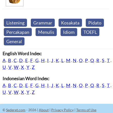
Listening
Grammar
Kosakata
Pidato
Percakapan
Menulis
Idiom
TOEFL
General
English Word Index:
A
.
B
.
C
.
D
.
E
.
F
.
G
.
H
.
I
.
J
.
K
.
L
.
M
.
N
.
O
.
P
.
Q
.
R
.
S
.
T
.
U
.
V
.
W
.
X
.
Y
.
Z
Indonesian Word Index:
A
.
B
.
C
.
D
.
E
.
F
.
G
.
H
.
I
.
J
.
K
.
L
.
M
.
N
.
O
.
P
.
Q
.
R
.
S
.
T
.
U
.
V
.
W
.
X
.
Y
.
Z
©
Sederet.com
- 2026 |
About
|
Privacy Policy
|
Terms of Use