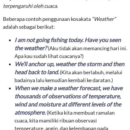
terpengaruhi oleh cuaca.
Beberapa contoh penggunaan kosakata
“Weather”
adalah sebagai berikut:
I am not going fishing today. Have you seen
the weather
?
(Aku tidak akan memancing hari ini.
Apa kau sudah lihat cuacanya?)
We’ll anchor up, weather the storm and then
head back to land.
(Kita akan berlabuh, melalui
badainya lalu kemudian kembali ke daratan.)
When we make a weather forecast, we have
thousands of observations of temperature,
wind and moisture at different levels of the
atmosphere
.
(Ketika kita membuat ramalan
cuaca, kita mamiliki ribuan observasi
temperature, angin, dan kelembapan pada