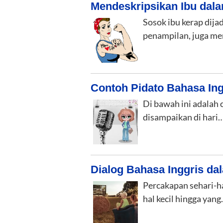
Mendeskripsikan Ibu dala
Sosok ibu kerap dija
penampilan, juga me
Contoh Pidato Bahasa In
Di bawah ini adalah 
disampaikan di hari
Dialog Bahasa Inggris da
Percakapan sehari-ha
hal kecil hingga yan