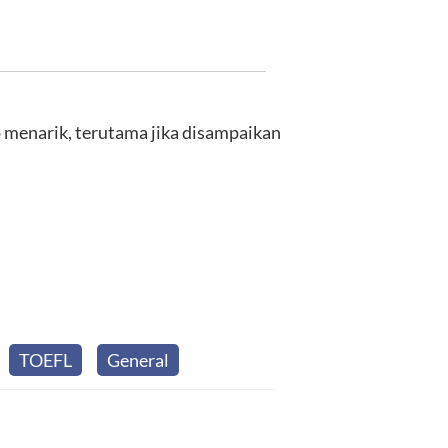
p menarik, terutama jika disampaikan
TOEFL
General