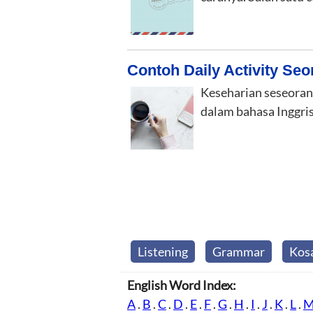
Contoh Daily Activity Seo
Keseharian seseorang
dalam bahasa Inggris.
Listening
Grammar
Kos
English Word Index:
A
.
B
.
C
.
D
.
E
.
F
.
G
.
H
.
I
.
J
.
K
.
L
.