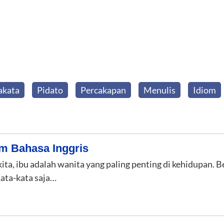
akata
Pidato
Percakapan
Menulis
Idiom
m Bahasa Inggris
kita, ibu adalah wanita yang paling penting di kehidupan. B
ata-kata saja…