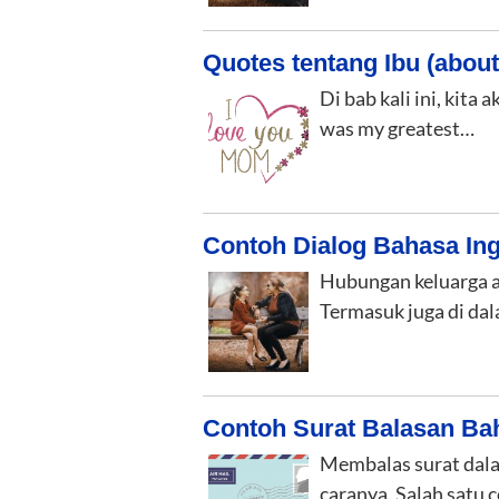
Quotes tentang Ibu (abou
Di bab kali ini, kit
was my greatest…
Contoh Dialog Bahasa Ing
Hubungan keluarga ad
Termasuk juga di d
Contoh Surat Balasan Baha
Membalas surat dala
caranya. Salah satu 