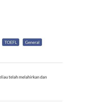
TOEFL
General
eliau telah melahirkan dan