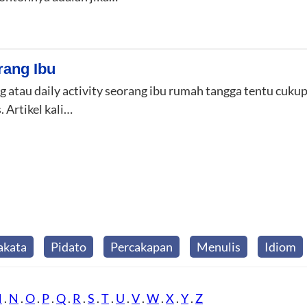
rang Ibu
 atau daily activity seorang ibu rumah tangga tentu cuku
 Artikel kali…
akata
Pidato
Percakapan
Menulis
Idiom
M
.
N
.
O
.
P
.
Q
.
R
.
S
.
T
.
U
.
V
.
W
.
X
.
Y
.
Z