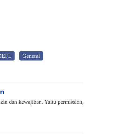
OEFL
General
on
zin dan kewajiban. Yaitu permission,