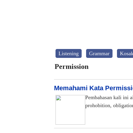
Listening
Grammar
Kosak
Permission
Memahami Kata Permission
Pembahasan kali ini 
prohobition, obligati