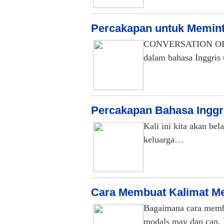
Percakapan untuk Meminta
CONVERSATION OF AS
dalam bahasa Inggris
Percakapan Bahasa Inggr
Kali ini kita akan bel
keluarga…
Cara Membuat Kalimat Mem
Bagaimana cara membu
modals may dan can. 