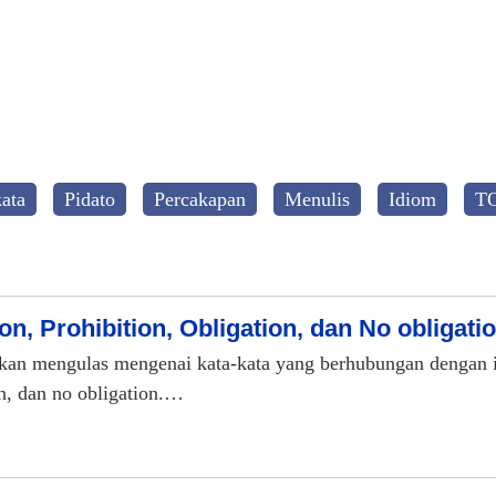
ata
Pidato
Percakapan
Menulis
Idiom
T
, Prohibition, Obligation, dan No obligati
akan mengulas mengenai kata-kata yang berhubungan dengan i
on, dan no obligation.…