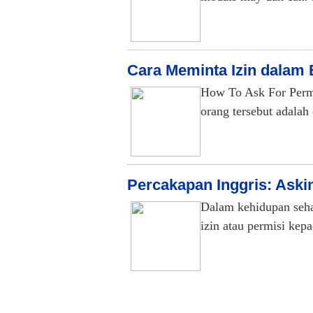
Cara Meminta Izin dalam 
How To Ask For Permi
orang tersebut adala
Percakapan Inggris: Askin
Dalam kehidupan sehar
izin atau permisi ke