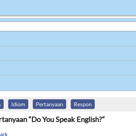
h
Idiom
Pertanyaan
Respon
tanyaan “Do You Speak English?”