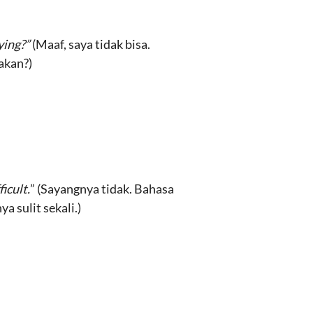
ying?”
(Maaf, saya tidak bisa.
akan?)
ficult.
” (Sayangnya tidak. Bahasa
a sulit sekali.)