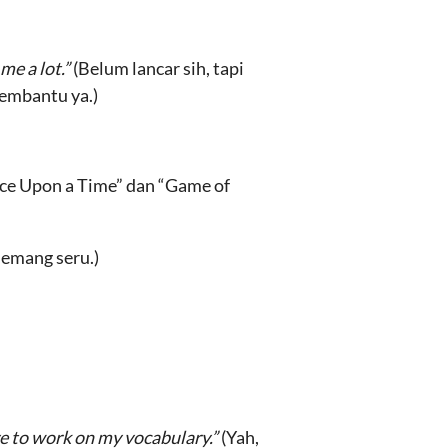
me a lot.”
(Belum lancar sih, tapi
embantu ya.)
e Upon a Time” dan “Game of
memang seru.)
ve to work on my vocabulary.”
(Yah,