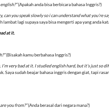
 english?”
(Apakah anda bisa berbicara bahasa Inggris?)
orry, can you speak slowly so i can understand what you’re sa
h lambat lagi supaya saya bisa mengerti apa yang anda kat
ad at it.
h?”
(Bisakah kamu berbahasa Inggris?)
I’m very bad at it. I studied english hard, but it’s just so dif
. Saya sudah beajar bahasa inggris dengan giat, tapi rasany
 are you from?”
(Anda berasal dari negara mana?)