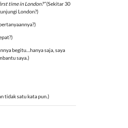
first time in London?”
(Sekitar 30
gunjungi London?)
pertanyaannya?)
epat?)
nnya begitu…hanya saja, saya
mbantu saya.)
n tidak satu kata pun.)