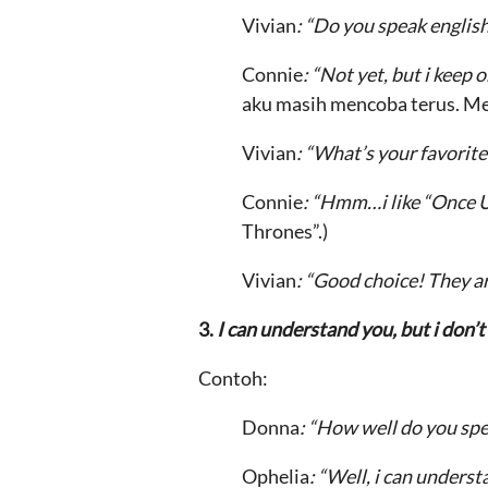
Vivian
: “Do you speak englis
Connie
: “Not yet, but i keep
aku masih mencoba terus. M
Vivian
: “What’s your favorit
Connie
: “Hmm…i like “Once 
Thrones”.)
Vivian
: “Good choice! They a
3.
I can understand you, but i don
Contoh:
Donna
: “How well do you spe
Ophelia
: “Well, i can unders