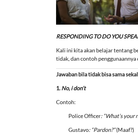
RESPONDING TO
DO YOU SPEA
Kali ini kita akan belajar tentang
tidak, dan contoh penggunaannya 
Jawaban
bila tidak bisa sama sekal
1.
No, i don’t
Contoh:
Police Officer
: “What’s your
Gustavo
: “Pardon?”
(Maaf?)