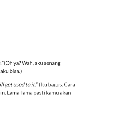
.”
(Oh ya? Wah, aku senang
aku bisa.)
l get used to it.
” (Itu bagus. Cara
in. Lama-lama pasti kamu akan