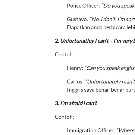
Police Officer
: “Do you speak
Gustavo
: “No, i don’t. I’m s
Dapatkan anda berbicara lebi
2.
Unfortunatley I can’t –
I’
m very b
Contoh:
Henry:
“Can you speak englis
Carlos:
“Unfortunately i can’t. 
Inggris saya benar-benar buruk
3.
I’m afraid i can’t
Contoh:
Immigration Officer
: “Where