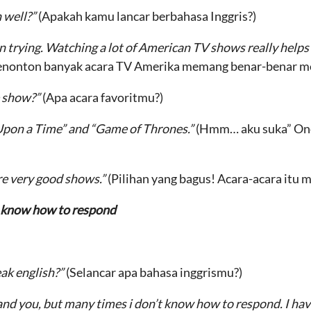
h well?”
(Apakah kamu lancar berbahasa Inggris?)
 on trying. Watching a lot of American TV shows really helps 
enonton banyak acara TV Amerika memang benar-benar m
e show?”
(Apa acara favoritmu?)
Upon a Time” and “Game of Thrones.”
(Hmm… aku suka” Onc
re very good shows.”
(Pilihan yang bagus! Acara-acara itu 
’t know how to respond
ak english?”
(Selancar apa bahasa inggrismu?)
tand you, but many times i don’t know how to respond. I ha