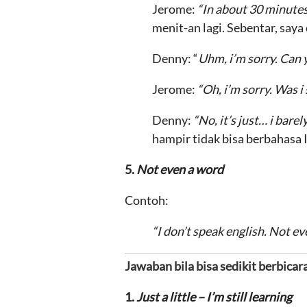
Jerome:
“In about 30 minutes 
menit-an lagi. Sebentar, say
Denny: “
Uhm, i’m sorry. Can 
Jerome:
“Oh, i’m sorry. Was i
Denny:
“No, it’s just… i bare
hampir tidak bisa berbahasa
5.
Not even a word
Contoh:
“I don’t speak english. Not ev
Jawaban
bila bisa sedikit berbica
1.
Just a little – I’m still learning