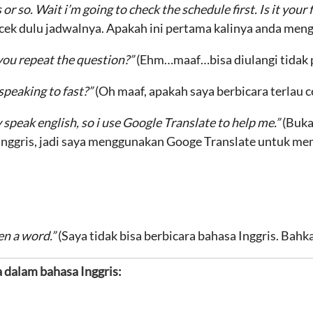
or so. Wait i’m going to check the schedule first. Is it your 
a cek dulu jadwalnya. Apakah ini pertama kalinya anda men
you repeat the question?”
(Ehm…maaf…bisa diulangi tidak 
 speaking to fast?”
(Oh maaf, apakah saya berbicara terlau c
ly speak english, so i use Google Translate to help me.”
(Buka
 Inggris, jadi saya menggunakan Googe Translate untuk me
en a word.”
(Saya tidak bisa berbicara bahasa Inggris. Bahka
ra dalam bahasa Inggris
: