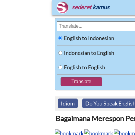
sederet
kamus
English to Indonesian
Indonesian to English
English to English
Idiom
Do You Speak Englis
Bagaimana Merespon Per