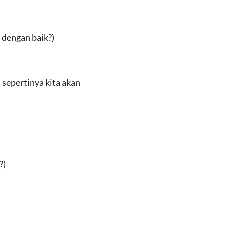
 dengan baik?)
, sepertinya kita akan
?)