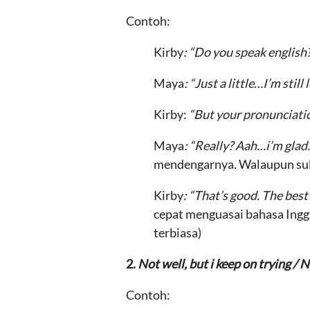
Contoh:
Kirby
: “Do you speak english
Maya
: “Just a little…I’m still 
Kirby:
“But your pronunciatio
Maya
: “Really? Aah…i’m glad.
mendengarnya. Walaupun sulit
Kirby
: “That’s good. The best 
cepat menguasai bahasa Ing
terbiasa)
2.
Not well, but i keep on trying / N
Contoh: