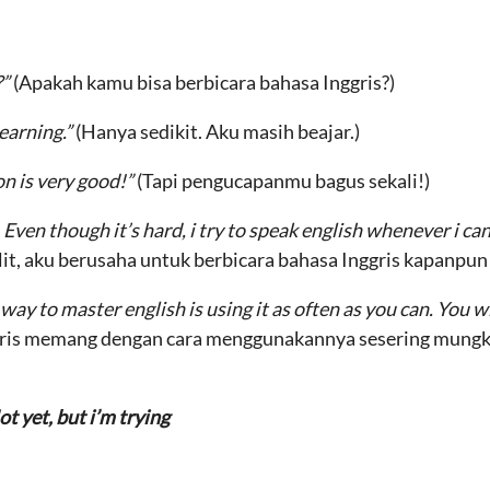
?”
(Apakah kamu bisa berbicara bahasa Inggris?)
learning.”
(Hanya sedikit. Aku masih beajar.)
n is very good!”
(Tapi pengucapanmu bagus sekali!)
 Even though it’s hard, i try to speak english whenever i can
, aku berusaha untuk berbicara bahasa Inggris kapanpun 
way to master english is using it as often as you can. You wil
gris memang dengan cara menggunakannya sesering mungk
ot yet, but i’m trying