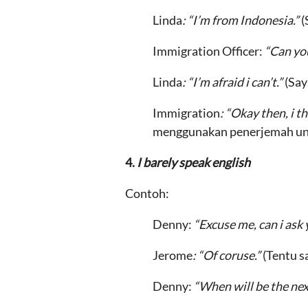
Linda
: “I’m from Indonesia.”
(
Immigration Officer:
“Can you
Linda
: “I’m afraid i can’t.”
(Say
Immigration
: “Okay then, i t
menggunakan penerjemah un
4.
I barely speak english
Contoh:
Denny:
“Excuse me, can i ask
Jerome
: “Of coruse.”
(Tentu sa
Denny:
“When will be the nex