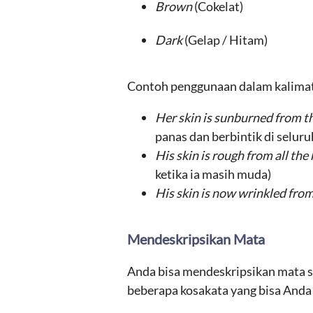
Brown
(Cokelat)
Dark
(Gelap / Hitam)
Contoh penggunaan dalam kalima
Her skin is sunburned from t
panas dan berbintik di selur
His skin is rough from all t
ketika ia masih muda)
His skin is now wrinkled fro
Mendeskripsikan Mata
Anda bisa mendeskripsikan mata se
beberapa kosakata yang bisa And