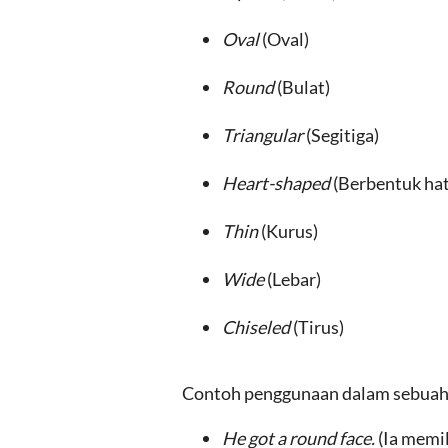
Oval
(Oval)
Round
(Bulat)
Triangular
(Segitiga)
Heart-shaped
(Berbentuk hat
Thin
(Kurus)
Wide
(Lebar)
Chiseled
(Tirus)
Contoh penggunaan dalam sebuah 
He got a round face.
(Ia memil