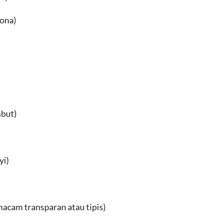
ona)
but)
yi)
acam transparan atau tipis)