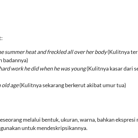
t:
he summer heat and freckled all over her body
(Kulitnya te
uh badannya)
he hard work he did when he was young
(Kulitnya kasar dari 
m old age
(Kulitnya sekarang berkerut akibat umur tua)
seorang melalui bentuk, ukuran, warna, bahkan ekspresi m
a gunakan untuk mendeskripsikannya.