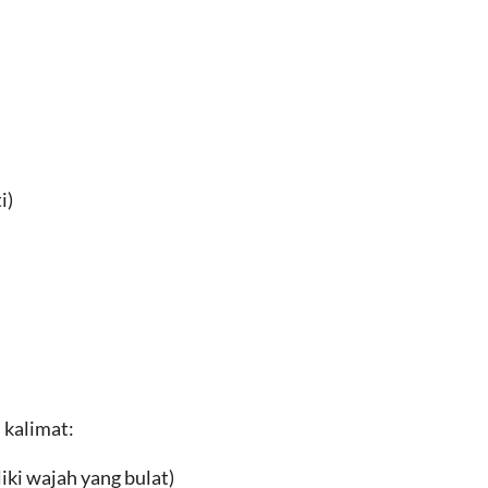
i)
kalimat:
iki wajah yang bulat)