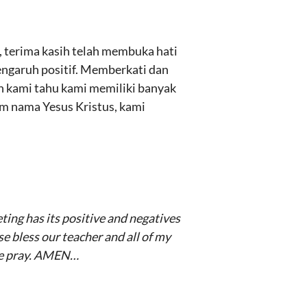
r, terima kasih telah membuka hati
engaruh positif. Memberkati dan
 kami tahu kami memiliki banyak
am nama Yesus Kristus, kami
ting has its positive and negatives
e bless our teacher and all of my
 we pray. AMEN…