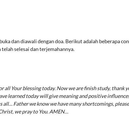
ibuka dan diawali dengan doa. Berikut adalah beberapa co
m telah selesai dan terjemahannya.
or all Your blessing today. Now we are finish study, thank 
ve learned today will give meaning and positive influences
s all… Father we know we have many shortcomings, please f
 Christ, we pray to You. AMEN…