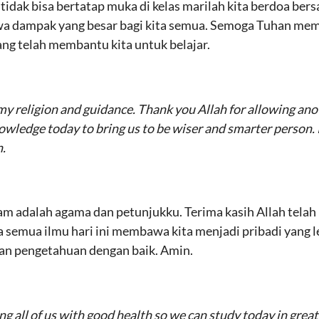
 tidak bisa bertatap muka di kelas marilah kita berdoa ber
wa dampak yang besar bagi kita semua. Semoga Tuhan memb
ng telah membantu kita untuk belajar.
 my religion and guidance. Thank you Allah for allowing ano
owledge today to bring us to be wiser and smarter person. P
.
am adalah agama dan petunjukku. Terima kasih Allah telah 
semua ilmu hari ini membawa kita menjadi pribadi yang l
an pengetahuan dengan baik. Amin.
g all of us with good health so we can study today in great s