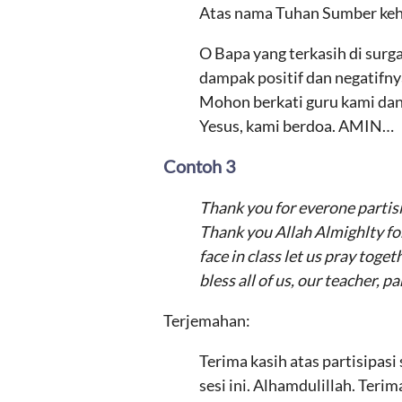
Atas nama Tuhan Sumber keh
O Bapa yang terkasih di surg
dampak positif dan negatifny
Mohon berkati guru kami dan
Yesus, kami berdoa. AMIN…
Contoh 3
Thank you for everone partisi
Thank you Allah Almighlty fo
face in class let us pray toge
bless all of us, our teacher, 
Terjemahan:
Terima kasih atas partisipas
sesi ini. Alhamdulillah. Te