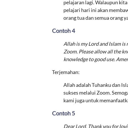
pelajaran lagi. Walaupun kita
pelajari hari ini akan memba
orang tua dan semua orang ya
Contoh 4
Allah is my Lord and Islam is
Zoom. Please allow all the kn
knowledge to good use. Amen
Terjemahan:
Allah adalah Tuhanku dan Isl
sukses melalui Zoom. Semoga 
kami juga untuk memanfaatk
Contoh 5
Dear Lord, Thank you for lovin