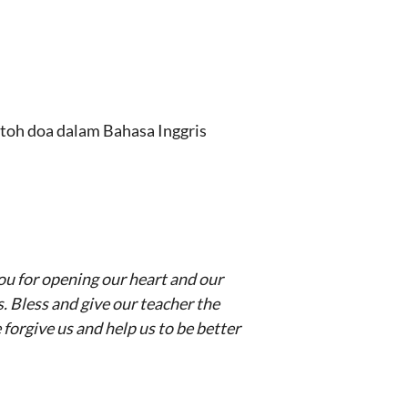
ntoh doa dalam Bahasa Inggris
you for opening our heart and our
. Bless and give our teacher the
orgive us and help us to be better