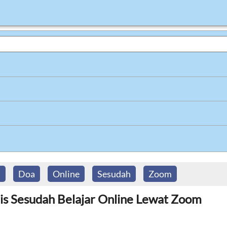
h
Doa
Online
Sesudah
Zoom
is Sesudah Belajar Online Lewat Zoom