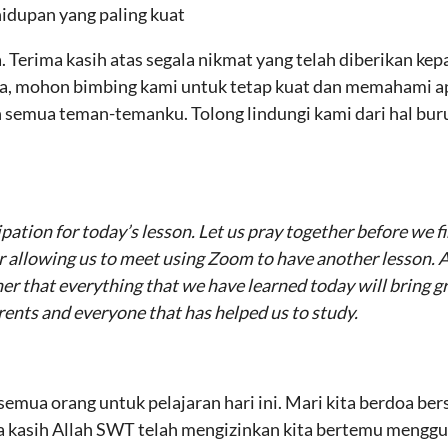
idupan yang paling kuat
a. Terima kasih atas segala nikmat yang telah diberikan ke
a, mohon bimbing kami untuk tetap kuat dan memahami apa 
 semua teman-temanku. Tolong lindungi kami dari hal bur
pation for today’s lesson. Let us pray together before we f
r allowing us to meet using Zoom to have another lesson. 
ther that everything that we have learned today will bring g
parents and everyone that has helped us to study.
i semua orang untuk pelajaran hari ini. Mari kita berdoa b
rima kasih Allah SWT telah mengizinkan kita bertemu me