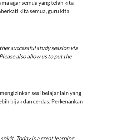
sama agar semua yang telah kita
erkati kita semua, guru kita,
ther successful study session via
lease also allow us to put the
mengizinkan sesi belajar lain yang
ebih bijak dan cerdas. Perkenankan
pirit. Today is a great learning