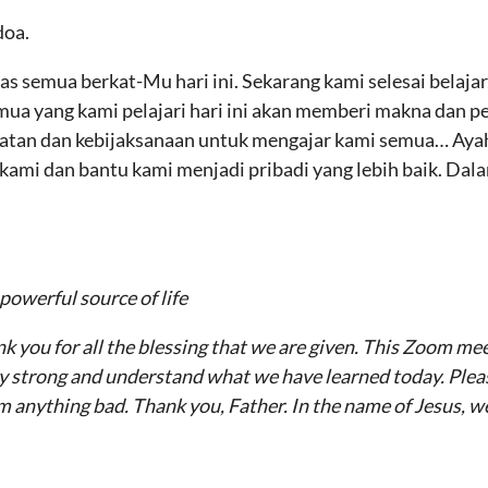
doa.
tas semua berkat-Mu hari ini. Sekarang kami selesai belaja
mua yang kami pelajari hari ini akan memberi makna dan p
atan dan kebijaksanaan untuk mengajar kami semua… Ayah
ami dan bantu kami menjadi pribadi yang lebih baik. Dal
powerful source of life
k you for all the blessing that we are given. This Zoom mee
tay strong and understand what we have learned today. Pleas
rom anything bad. Thank you, Father. In the name of Jesus,