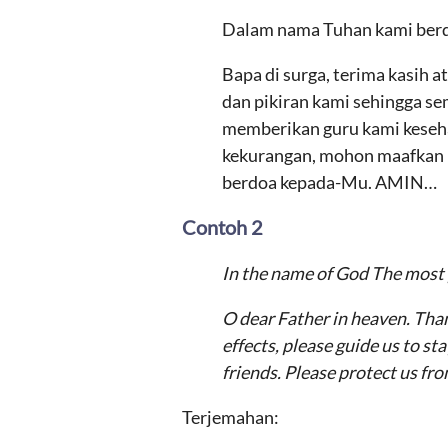
Dalam nama Tuhan kami ber
Bapa di surga, terima kasih a
dan pikiran kami sehingga se
memberikan guru kami keseh
kekurangan, mohon maafkan k
berdoa kepada-Mu. AMIN…
Contoh 2
In the name of God The most 
O dear Father in heaven. Than
effects, please guide us to s
friends. Please protect us f
Terjemahan: