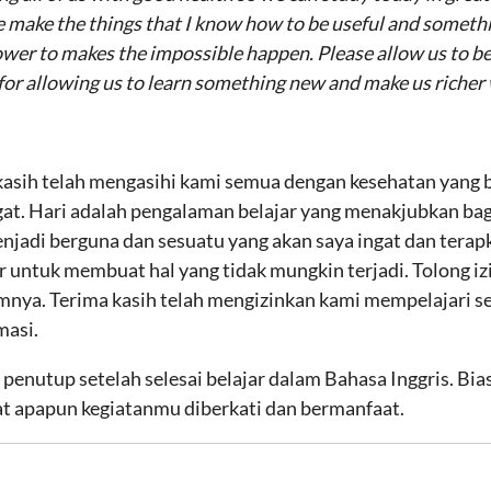
ase make the things that I know how to be useful and some
 power to makes the impossible happen. Please allow us to 
for allowing us to learn something new and make us richer
kasih telah mengasihi kami semua dengan kesehatan yang b
at. Hari adalah pengalaman belajar yang menakjubkan bag
jadi berguna dan sesuatu yang akan saya ingat dan terap
r untuk membuat hal yang tidak mungkin terjadi. Tolong 
umnya. Terima kasih telah mengizinkan kami mempelajari 
masi.
enutup setelah selesai belajar dalam Bahasa Inggris. Bi
t apapun kegiatanmu diberkati dan bermanfaat.