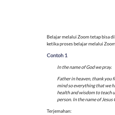
Belajar melalui Zoom tetap bisa d
ketika proses belajar melalui Zoo
Contoh 1
In the name of God we pray.
Father in heaven, thank you f
mind so everything that we ha
health and wisdom to teach u
person. In the name of Jesus
Terjemahan: