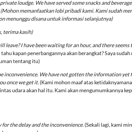
r private loudge. We have served some snacks and beverages
n
(Mohon memanfaatkan lobi pribadi kami. Kami sudah me
n menunggu disana untuk informasi selanjutnya)
k, terima kasih)
ll leave? I have been waiting for an hour, and there seems 
aya tahu kapan penerbangannya akan berangkat? Saya sudah
uman tentang itu)
the inconvenience. We have not gotten the information yet fr
ou once we get it.
(Kami mohon maaf atas ketidaknyaman
 lintas udara akan hal itu. Kami akan mengumumkannya ke
ry for the delay and the inconvenience.
(Sekali lagi, kami m