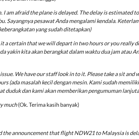
. I am afraid the plane is delayed. The delay is estimated t
 bu. Sayangnya pesawat Anda mengalami kendala. Keterla
 keberangkatan yang sudah ditetapkan)
 it a certain that we will depart in two hours or you really
da yakin kita akan berangkat dalam waktu dua jam atau An
 issue. We have our staff look in to it. Please take a sit and
ours
(ada masalah kecil dengan mesin. Kami sudah memilik
pat duduk dan kami akan memberikan pengumuman lanjuta
ery much
(Ok. Terima kasih banyak)
d the announcement that flight NDW21 to Malaysia is delay