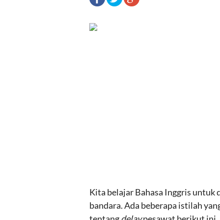
Kita belajar Bahasa Inggris untuk
bandara. Ada beberapa istilah yan
tentang
delay
pesawat berikut ini.