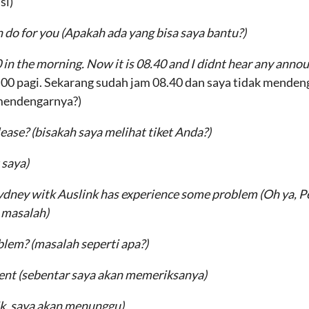
si)
n do for you
(Apakah ada yang bisa saya bantu?)
0 in the morning. Now it is 08.40 and I didnt hear any ann
00 pagi. Sekarang sudah jam 08.40 dan saya tidak mende
 mendengarnya?)
please?
(bisakah saya melihat tiket Anda?)
t saya)
o Sydney witk Auslink has experience some problem
(Oh ya, 
 masalah)
oblem?
(masalah seperti apa?)
ment
(sebentar saya akan memeriksanya)
ik, saya akan menunggu)