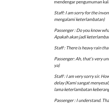
mendengar pengumuman kala
Staff:
I am sorry for the invonv
mengalami keterlambatan)
Passenger : Do you know what 
Apakah akan jadi keterlambat
Staff :
The
re is heavy rain tha
Passenger: Ah, that’s
very un
ya)
Staff : I am very sorry sir. H
delay
(Kami sangat menyesal,
lama keterlambatan keberan
Passenger : I understand. Th