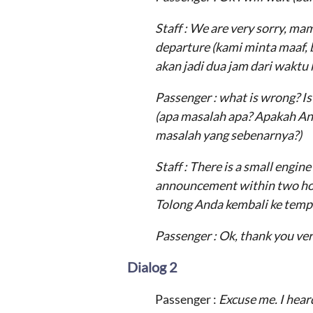
Staff : We are very sorry, mam
departure (kami minta maaf,
akan jadi dua jam dari waktu
Passenger : what is wrong? Is
(apa masalah apa? Apakah An
masalah yang sebenarnya?)
Staff : There is a small engine
announcement within two h
Tolong Anda kembali ke tem
Passenger : Ok, thank you v
Dialog 2
Passenger :
Excuse me. I hear