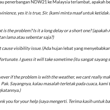
u penerbangan NDW21 ke Malaysia terlambat, apakah be
inience, yes it is true, Sir
. (kami minta maaf untuk ketida
is the problem? Is it a long delay or a short one?
(apakah 
an lama atau sebentar saja?)
t cause visibility issue
.
(Ada hujan lebat yang menyebabkan
fortunate
.
I guess it will take
sometime (itu sangat sayang s
owever if the problem is with the weather, we cant really m
 Pak. Sayangnya, kalau masalah terletak pada cuaca, kami
gkatannya.)
ank you for your
help (saya mengerti. Terima kasih untuk b