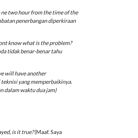
o ne two hour from the time of the
mbatan penerbangan diperkiraan
 dont know what is the problem?
da tidak benar-benar tahu
 we will have another
i teknisi yang memperbaikinya.
n dalam waktu dua jam)
ed, is it true?
(Maaf. Saya