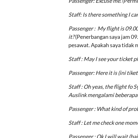
Passenger: Excuse me.
(Permi
Staff:
Is there something I ca
Passenger :
My flight is 09.0
it?
(Penerbangan saya jam 09.
pesawat. Apakah saya tidak
Staff : May I see your ticket 
Passenger:
Here it is
(ini tike
Staff : Oh yeas, the flight f
Auslink mengalami beberapa
Passenger : What kind of pr
Staff : Let me check one mo
Passenger : Ok I will wait
(ba