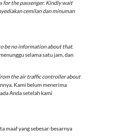
 for the passenger. Kindly wait
nyediakan cemilan dan minuman
to be no information about that.
 menunggu selama satu jam, dan
om the air traffic controller about
annya. Kami belum menerima
pada Anda setelah kami
inta maaf yang sebesar-besarnya