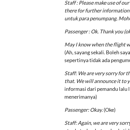
Staff : Please make use of ou
there for further informatio
untuk para penumpang. Moho
Passenger : Ok. Thank you
(o
May I know when the flight wi
(Ah, sayang sekali. Boleh s
sepertinya tidak ada pengum
Staff: We are very sorry for 
that. We will announce it to y
informasi dari pemandu lalu
menerimanya)
Passenger: Okay.
(Oke)
Staff: Again, we are very sor