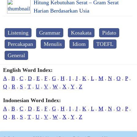
Hitung Kebutuhan Serat – Gram Serat
Harian Berdasarkan Usia
Listening
Grammar
Kosakata
Pidato
Percakapan
Menulis
Idiom
TOEFL
General
English Word Index:
A
.
B
.
C
.
D
.
E
.
F
.
G
.
H
.
I
.
J
.
K
.
L
.
M
.
N
.
O
.
P
.
Q
.
R
.
S
.
T
.
U
.
V
.
W
.
X
.
Y
.
Z
Indonesian Word Index:
A
.
B
.
C
.
D
.
E
.
F
.
G
.
H
.
I
.
J
.
K
.
L
.
M
.
N
.
O
.
P
.
Q
.
R
.
S
.
T
.
U
.
V
.
W
.
X
.
Y
.
Z