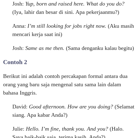
Josh:
Yup, born and raised here. What do you do?
(Iya, lahir dan besar di sini. Apa pekerjaanmu?)
Anna:
I’m still looking for jobs right now.
(Aku masih
mencari kerja saat ini)
Josh:
Same as me then.
(Sama denganku kalau begitu)
Contoh 2
Berikut ini adalah contoh percakapan formal antara dua
orang yang baru saja mengenal satu sama lain dalam
bahasa Inggris.
David:
Good afternoon. How are you doing?
(Selamat
siang. Apa kabar Anda?)
Julie:
Hello. I’m fine, thank you. And you?
(Halo.
Saya baik-baik saja, terima kasih. Anda?)