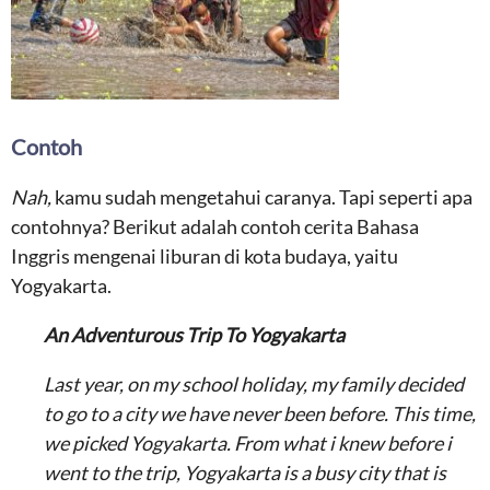
Contoh
Nah,
kamu sudah mengetahui caranya. Tapi seperti apa
contohnya? Berikut adalah contoh cerita Bahasa
Inggris mengenai liburan di kota budaya, yaitu
Yogyakarta.
An Adventurous Trip To Yogyakarta
Last year, on my school holiday, my family decided
to go to a city we have never been before. This time,
we picked Yogyakarta. From what i knew before i
went to the trip, Yogyakarta is a busy city that is