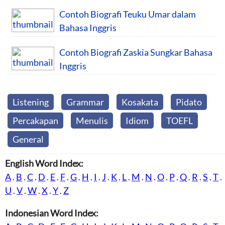
Contoh Biografi Teuku Umar dalam
Bahasa Inggris
Contoh Biografi Zaskia Sungkar Bahasa
Inggris
Listening
Grammar
Kosakata
Pidato
Percakapan
Menulis
Idiom
TOEFL
General
English Word Index:
A
.
B
.
C
.
D
.
E
.
F
.
G
.
H
.
I
.
J
.
K
.
L
.
M
.
N
.
O
.
P
.
Q
.
R
.
S
.
T
.
U
.
V
.
W
.
X
.
Y
.
Z
Indonesian Word Index: