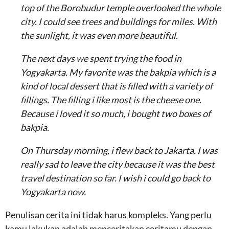
top of the Borobudur temple overlooked the whole
city. I could see trees and buildings for miles. With
the sunlight, it was even more beautiful.
The next days we spent trying the food in
Yogyakarta. My favorite was the bakpia which is a
kind of local dessert that is filled with a variety of
fillings. The filling i like most is the cheese one.
Because i loved it so much, i bought two boxes of
bakpia.
On Thursday morning, i flew back to Jakarta. I was
really sad to leave the city because it was the best
travel destination so far. I wish i could go back to
Yogyakarta now.
Penulisan cerita ini tidak harus kompleks. Yang perlu
kamu lakukan adalah menceritakan ceritamu dengan