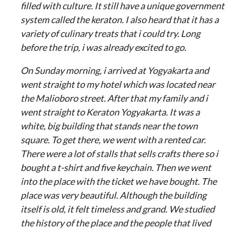
filled with culture. It still have a unique government
system called the keraton. I also heard that it has a
variety of culinary treats that i could try. Long
before the trip, i was already excited to go.
On Sunday morning, i arrived at Yogyakarta and
went straight to my hotel which was located near
the Malioboro street. After that my family and i
went straight to Keraton Yogyakarta. It was a
white, big building that stands near the town
square. To get there, we went with a rented car.
There were a lot of stalls that sells crafts there so i
bought a t-shirt and five keychain. Then we went
into the place with the ticket we have bought. The
place was very beautiful. Although the building
itself is old, it felt timeless and grand. We studied
the history of the place and the people that lived