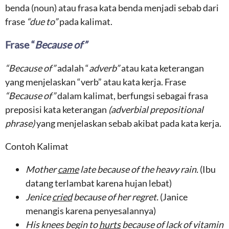
benda (noun) atau frasa kata benda menjadi sebab dari
frase
“due to”
pada kalimat.
Frase “
Because of
”
“Because of”
adalah “
adverb
”
atau kata keterangan
yang menjelaskan “verb” atau kata kerja. Frase
“Because of”
dalam kalimat, berfungsi sebagai frasa
preposisi kata keterangan
(adverbial prepositional
phrase)
yang menjelaskan sebab akibat pada kata kerja.
Contoh Kalimat
Mother
came
late
because of the
heavy rain
.
(Ibu
datang terlambat karena hujan lebat)
Jenice
cr
ied
because of her
regret
.
(Janice
menangis karena penyesalannya)
His
knees begin to
hurts
because of
lack of vitamin