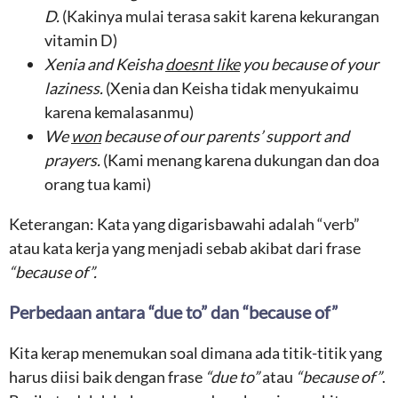
D
.
(Kakinya mulai terasa sakit karena kekurangan
vitamin D)
Xenia and Keisha
doesnt like
you because of your
laziness
.
(Xenia dan Keisha tidak menyukaimu
karena kemalasanmu)
We
won
because of our
parent
s’
support and
prayers
.
(Kami menang karena dukungan dan doa
orang tua kami)
Keterangan: Kata yang digarisbawahi adalah “verb”
atau kata kerja yang menjadi sebab akibat dari frase
“because of”.
Perbedaan antara “due to” dan “because of”
Kita kerap menemukan soal dimana ada titik-titik yang
harus diisi baik dengan frase
“due to”
atau
“because of”
.