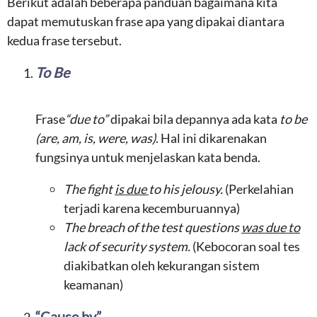
Berikut adalah beberapa panduan bagaimana kita
dapat memutuskan frase apa yang dipakai diantara
kedua frase tersebut.
To Be
Frase
“due to”
dipakai bila depannya ada kata
to be
(are, am, is, were, was)
. Hal ini dikarenakan
fungsinya untuk menjelaskan kata benda.
The
fight
is due
to
his jelousy
.
(Perkelahian
terjadi karena kecemburuannya)
The breach of the test questions
was due to
lack of security system.
(Kebocoran soal tes
diakibatkan oleh kekurangan sistem
keamanan)
“Cause by”