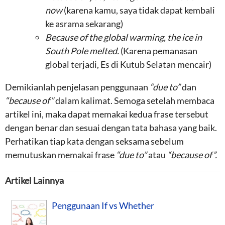
now
(karena kamu, saya tidak dapat kembali
ke asrama sekarang)
Because of
the
global warming
, the ice in
South Pole melted
.
(Karena pemanasan
global terjadi, Es di Kutub Selatan mencair)
Demikianlah penjelasan penggunaan
“due to”
dan
“because of”
dalam kalimat. Semoga setelah membaca
artikel ini, maka dapat memakai kedua frase tersebut
dengan benar dan sesuai dengan tata bahasa yang baik.
Perhatikan tiap kata dengan seksama sebelum
memutuskan memakai frase
“due to”
atau
“because of”
.
Artikel Lainnya
Penggunaan If vs Whether