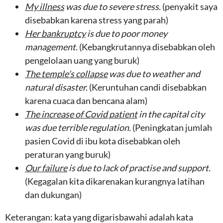
My
illness
was due to
severe stress
.
(penyakit saya
disebabkan karena stress yang parah)
Her
bankruptcy
is due to poor
money
management.
(Kebangkrutannya disebabkan oleh
pengelolaan uang yang buruk)
The
temple’s collapse
was due to weather
and
natural disaster
.
(Keruntuhan candi disebabkan
karena cuaca dan bencana alam)
The
increase of Covid patient
in
the capital
city
was due t
errible regulation
.
(Peningkatan jumlah
pasien Covid di ibu kota disebabkan oleh
peraturan yang buruk)
Our
failure
is due to
lack of practise and su
pport.
(Kegagalan kita dikarenakan kurangnya latihan
dan dukungan)
Keterangan: kata yang digarisbawahi adalah kata