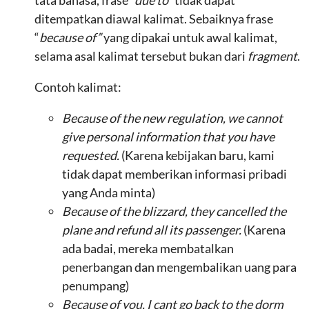
tata bahasa, frase
“due to”
tidak dapat
ditempatkan diawal kalimat. Sebaiknya frase
“
because of”
yang dipakai untuk awal kalimat,
selama asal kalimat tersebut bukan dari
fragment
.
Contoh kalimat:
Because of the
new regulation
, we cannot
give
personal
information t
hat
you
have
requested
.
(Karena kebijakan baru, kami
tidak dapat memberikan informasi pribadi
yang Anda minta)
Because of the
blizzard
, they cancelled the
plane and refund all its passenger
.
(Karena
ada badai, mereka membatalkan
penerbangan dan mengembalikan uang para
penumpang)
Because of you, I cant go back to the dorm