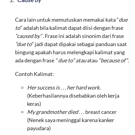
Cara lain untuk memutuskan memakai kata “
due
to
” adalah bila kalimat dapat diisi dengan frase
“caused by”
.
Frase ini adalah sinonim dari frase
“due to
” jadi dapat dipakai sebagai panduan saat
bingung apakah harus melengkapi kalimat yang
ada dengan frase
“ due to” atau
atau
“because of”
.
Contoh Kalimat:
Her s
uccess
is . . .
her hard work
.
(Keberhasilannya disebabkan oleh kerja
keras)
My grand
mother died .
. . breast cancer
(Nenek saya meninggal karena kanker
payudara)