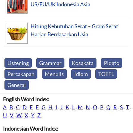
US/EU/UK Indonesia Asia
Hitung Kebutuhan Serat – Gram Serat
Harian Berdasarkan Usia
Listening
Grammar
Kosakata
Pidato
Percakapan
Menulis
Idiom
TOEFL
General
English Word Index:
A
.
B
.
C
.
D
.
E
.
F
.
G
.
H
.
I
.
J
.
K
.
L
.
M
.
N
.
O
.
P
.
Q
.
R
.
S
.
T
.
U
.
V
.
W
.
X
.
Y
.
Z
Indonesian Word Index: