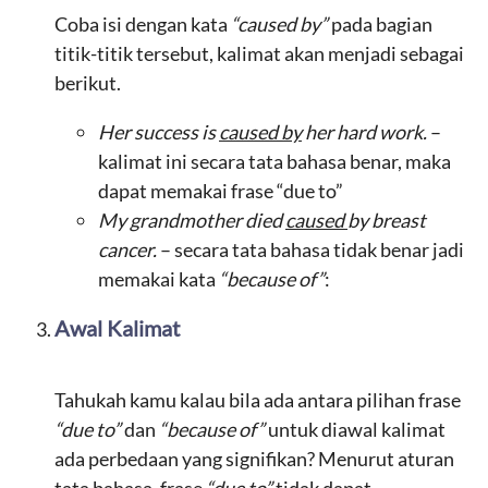
Coba isi dengan kata
“caused by”
pada bagian
titik-titik tersebut, kalimat akan menjadi sebagai
berikut.
Her s
uccess
is
caused by
her hard work
.
–
kalimat ini secara tata bahasa benar, maka
dapat memakai frase “due to”
My
grand
mother died
caused
by
breast
cancer.
– secara tata bahasa tidak benar jadi
memakai kata
“because of”
:
Awal Kalimat
Tahukah kamu kalau bila ada antara pilihan frase
“due to”
dan
“because of”
untuk diawal kalimat
ada perbedaan yang signifikan? Menurut aturan