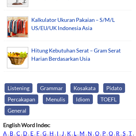
Kalkulator Ukuran Pakaian – S/M/L
US/EU/UK Indonesia Asia
Hitung Kebutuhan Serat – Gram Serat
Harian Berdasarkan Usia
Listening
Grammar
Kosakata
Pidato
Percakapan
Menulis
Idiom
TOEFL
General
English Word Index:
A
.
B
.
C
.
D
.
E
.
F
.
G
.
H
.
I
.
J
.
K
.
L
.
M
.
N
.
O
.
P
.
Q
.
R
.
S
.
T
.