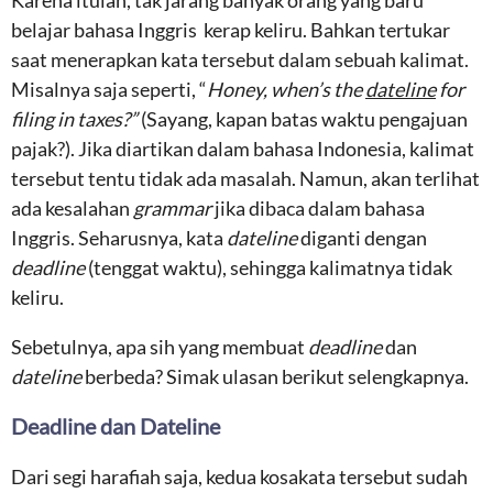
Karena itulah, tak jarang banyak orang yang baru
belajar bahasa Inggris kerap keliru. Bahkan tertukar
saat menerapkan kata tersebut dalam sebuah kalimat.
Misalnya saja seperti, “
Honey, when’s the
dateline
for
filing in taxes?”
(Sayang, kapan batas waktu pengajuan
pajak?). Jika diartikan dalam bahasa Indonesia, kalimat
tersebut tentu tidak ada masalah. Namun, akan terlihat
ada kesalahan
grammar
jika dibaca dalam bahasa
Inggris. Seharusnya, kata
dateline
diganti dengan
deadline
(tenggat waktu), sehingga kalimatnya tidak
keliru.
Sebetulnya, apa sih yang membuat
deadline
dan
dateline
berbeda? Simak ulasan berikut selengkapnya.
Deadline dan Dateline
Dari segi harafiah saja, kedua kosakata tersebut sudah