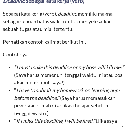
Deadline
sebagai kata kerja (verb)
Sebagai kata kerja (verb),
deadline
memiliki makna
sebagai sebuah batas waktu untuk menyelesaikan
sebuah tugas atau misi tertentu.
Perhatikan contoh kalimat berikut ini,
Contohnya,
“I must make this deadline or my boss will kill me!”
(Saya harus memenuhi tenggat waktu ini atau bos
akan membunuh saya!)
“
I have to submit my homework on learning apps
before the deadline.”
(Saya harus memasukkan
pekerjaan rumah di aplikasi belajar sebelum
tenggat waktu.)
“
If I miss this deadline, I will be fired.”
(Jika saya