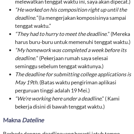
melewatkan tenggat waktu ini, saya akan dipecat.)
“He worked on his composition right up until the
deadline.”
(Ia mengerjakan komposisinya sampai
tenggat waktu.”
“They had to hurry to meet the deadline.
” (Mereka
harus buru-buru untuk memenuhi tenggat waktu.)
“My homework was completed a week before its
deadline.
” (Pekerjaan rumah saya selesai
seminggu sebelum tenggat waktunya.)
The deadline for submitting college applications is
May 19th.
(Batas waktu pengiriman aplikasi
perguruan tinggi adalah 19 Mei.)
“We’re working here under a deadline
.” ( Kami
bekerja disini di bawah tenggat waktu.)
Makna
Dateline
Berbeda dengan
deadline
yang berarti jatuh tempo