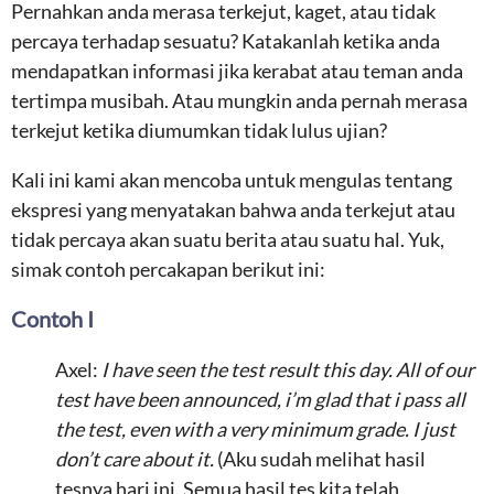
Pernahkan anda merasa terkejut, kaget, atau tidak
percaya terhadap sesuatu? Katakanlah ketika anda
mendapatkan informasi jika kerabat atau teman anda
tertimpa musibah. Atau mungkin anda pernah merasa
terkejut ketika diumumkan tidak lulus ujian?
Kali ini kami akan mencoba untuk mengulas tentang
ekspresi yang menyatakan bahwa anda terkejut atau
tidak percaya akan suatu berita atau suatu hal. Yuk,
simak contoh percakapan berikut ini:
Contoh I
Axel:
I have seen the test result this day. All of our
test have been announced, i’m glad that i pass all
the test, even with a very minimum grade. I just
don’t care about it.
(Aku sudah melihat hasil
tesnya hari ini. Semua hasil tes kita telah