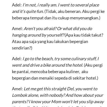
Adel:
I’m not, i really am. I went to several place
and it’s quite fun.
(Tidak, aku beneran. Aku pergi ke
beberapa tempat dan itu cukup menyenangkan.)
Amel:
Aren’t you afraid? Or what did you do
hanging around by yourself?
(Apa kau tidak takut?
Atau apa saja yang kau lakukan bepergian
sendirian?)
Adel:
I go to the beach, try some culinary stuff, I
went and drive a bike around the hotel
. (Aku pergi
ke pantai, mencoba beberapa kuliner, aku
bepergian dan menaiki sepeda di sekitar hotel.)
Amel:
Let me get this straight Del, you went to
Lombok alone, with nobody? And how about your
parents? I know your Mom won’t let you slip away