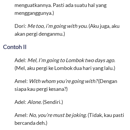
menguatkannya. Pasti ada suatu hal yang
mengganggunya.)
Dori:
Me too, i’m going with you.
(Aku juga, aku
akan pergi denganmu.)
Contoh II
Adel:
Mel, I’m going to Lombok two days ago.
(Mel, aku pergi ke Lombok dua hari yang lalu.)
Amel:
With whom you’re going with?
(Dengan
siapa kau pergi kesana?)
Adel:
Alone.
(Sendiri.)
Amel:
No, you’re must be joking.
(Tidak, kau pasti
bercanda deh.)