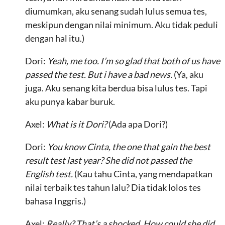
diumumkan, aku senang sudah lulus semua tes,
meskipun dengan nilai minimum. Aku tidak peduli
dengan hal itu.)
Dori:
Yeah, me too. I’m so glad that both of us have
passed the test. But i have a bad news.
(Ya, aku
juga. Aku senang kita berdua bisa lulus tes. Tapi
aku punya kabar buruk.
Axel:
What is it Dori?
(Ada apa Dori?)
Dori:
You know Cinta, the one that gain the best
result test last year? She did not passed the
English test.
(Kau tahu Cinta, yang mendapatkan
nilai terbaik tes tahun lalu? Dia tidak lolos tes
bahasa Inggris.)
Axel:
Really? That’s a shocked. How could she did