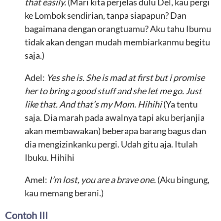
that easily.
(Mari kita perjelas dulu Del, kau pergi
ke Lombok sendirian, tanpa siapapun? Dan
bagaimana dengan orangtuamu? Aku tahu Ibumu
tidak akan dengan mudah membiarkanmu begitu
saja.)
Adel:
Yes she is. She is mad at first but i promise
her to bring a good stuff and she let me go. Just
like that. And that’s my Mom. Hihihi
(Ya tentu
saja. Dia marah pada awalnya tapi aku berjanjia
akan membawakan) beberapa barang bagus dan
dia mengizinkanku pergi. Udah gitu aja. Itulah
Ibuku. Hihihi
Amel:
I’m lost, you are a brave one.
(Aku bingung,
kau memang berani.)
Contoh III