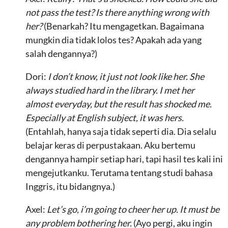
not pass the test? Is there anything wrong with
her?
(Benarkah? Itu mengagetkan. Bagaimana
mungkin dia tidak lolos tes? Apakah ada yang
salah dengannya?)
Dori:
I don’t know, it just not look like her. She
always studied hard in the library. I met her
almost everyday, but the result has shocked me.
Especially at English subject, it was hers.
(Entahlah, hanya saja tidak seperti dia. Dia selalu
belajar keras di perpustakaan. Aku bertemu
dengannya hampir setiap hari, tapi hasil tes kali ini
mengejutkanku. Terutama tentang studi bahasa
Inggris, itu bidangnya.)
Axel:
Let’s go, i’m going to cheer her up. It must be
any problem bothering her.
(Ayo pergi, aku ingin