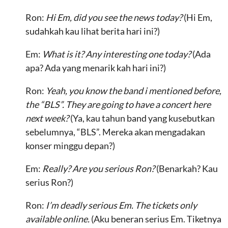
Ron:
Hi Em, did you see the news today?
(Hi Em,
sudahkah kau lihat berita hari ini?)
Em:
What is it? Any interesting one today?
(Ada
apa? Ada yang menarik kah hari ini?)
Ron:
Yeah, you know the band i mentioned before,
the “BLS”. They are going to have a concert here
next week?
(Ya, kau tahun band yang kusebutkan
sebelumnya, “BLS”. Mereka akan mengadakan
konser minggu depan?)
Em:
Really? Are you serious Ron?
(Benarkah? Kau
serius Ron?)
Ron:
I’m deadly serious Em. The tickets only
available online.
(Aku beneran serius Em. Tiketnya