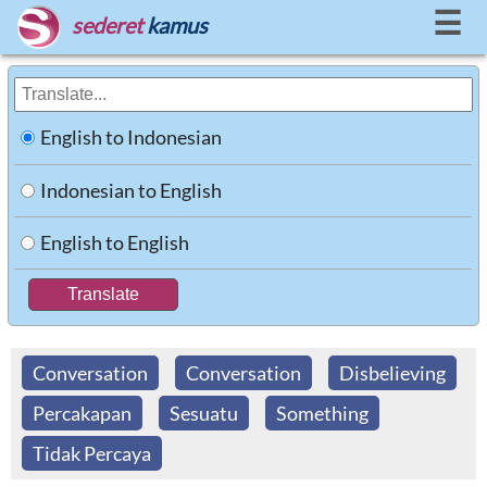
☰
sederet
kamus
English to Indonesian
Indonesian to English
English to English
Conversation
Conversation
Disbelieving
Percakapan
Sesuatu
Something
Tidak Percaya