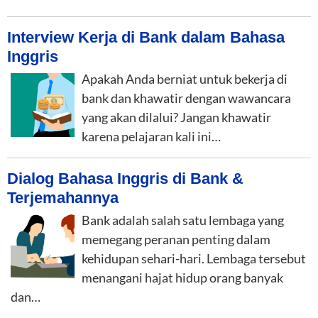
Interview Kerja di Bank dalam Bahasa
Inggris
Apakah Anda berniat untuk bekerja di
bank dan khawatir dengan wawancara
yang akan dilalui? Jangan khawatir
karena pelajaran kali ini…
Dialog Bahasa Inggris di Bank &
Terjemahannya
Bank adalah salah satu lembaga yang
memegang peranan penting dalam
kehidupan sehari-hari. Lembaga tersebut
menangani hajat hidup orang banyak
dan…