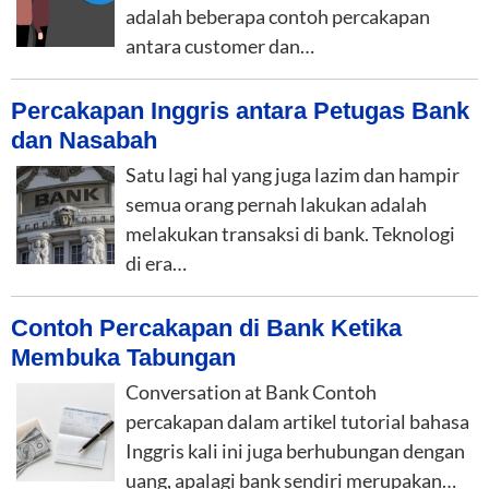
adalah beberapa contoh percakapan
antara customer dan…
Percakapan Inggris antara Petugas Bank
dan Nasabah
Satu lagi hal yang juga lazim dan hampir
semua orang pernah lakukan adalah
melakukan transaksi di bank. Teknologi
di era…
Contoh Percakapan di Bank Ketika
Membuka Tabungan
Conversation at Bank Contoh
percakapan dalam artikel tutorial bahasa
Inggris kali ini juga berhubungan dengan
uang, apalagi bank sendiri merupakan…