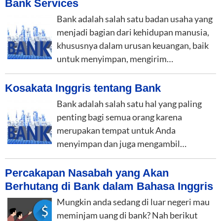
Bank Services
Bank adalah salah satu badan usaha yang
menjadi bagian dari kehidupan manusia,
khususnya dalam urusan keuangan, baik
untuk menyimpan, mengirim…
Kosakata Inggris tentang Bank
Bank adalah salah satu hal yang paling
penting bagi semua orang karena
merupakan tempat untuk Anda
menyimpan dan juga mengambil…
Percakapan Nasabah yang Akan
Berhutang di Bank dalam Bahasa Inggris
Mungkin anda sedang di luar negeri mau
meminjam uang di bank? Nah berikut