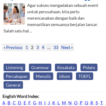
Agar sukses mengadakan sebuah event
untuk perusahaan, kita perlu
merencanakan dengan baik dan
memastikan semuanya berjalan lancar.
Salah satu hal…
« Previous
1
2
3
4
…
33
Next »
Listening
Grammar
Kosakata
Pidato
Percakapan
Menulis
Idiom
TOEFL
General
English Word Index:
A
.
B
.
C
.
D
.
E
.
F
.
G
.
H
.
I
.
J
.
K
.
L
.
M
.
N
.
O
.
P
.
Q
.
R
.
S
.
T
.