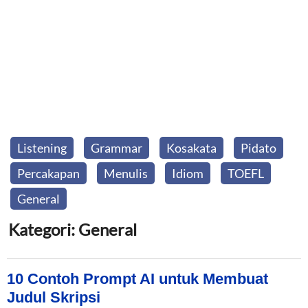
Listening
Grammar
Kosakata
Pidato
Percakapan
Menulis
Idiom
TOEFL
General
Kategori: General
10 Contoh Prompt AI untuk Membuat
Judul Skripsi